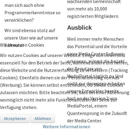
wachsenden Gemeinschaft
man sich auch ohne
von mehr als 10,000
Programmierkenntnisse so
registrierten Mitgliedern.
verwirklichen?
Ausblick
Wir sind ebenso stolz auf
unsere User wie auf unsere
Weil immer mehr Menschen
Wir benutzen Cookies
Software!
das Potential und die Vorteile
einer Media Center Software
Wir nutzen Cookies auf unserer Website. Einige von ihnen sind
erkennen, nimmt die Anzahl
essenziell für den Betrieb der Seite, während andere uns helfen,
der Benutzer von
diese Website und die Nutzererfahrung zu verbessern (Tracking
MediaPortal täglich zu. Und
Cookies). Ebenfalls dienen sie der Personalisierung von Ads
nicht nur deswegen arbeiten
(Werbung). Sie können selbst entscheiden, ob Sie die Cookies
unsere Entwickler bereits
zulassen möchten. Bitte beachten Sie, dass bei einer Ablehnung
hart an der Version 2 von
womöglich nicht mehr alle Funktionalitäten der Seite zur
MediaPortal, einem
Verfügung stehen.
Quantensprung in die Zukunft
Akzeptieren
Ablehnen
der Media Center.
Weitere Informationen