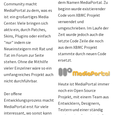
dem Namen MediaPortal. Zu
Community macht
beginn wurde existierender
MediaPortal zu dem, was es
Code vom XBMC Projekt
ist: ein großartiges Media
verwendet und
Center. Viele bringen sich
umgeschrieben. Im Laufe der
aktiv ein, durch Patches,
Zeit wurde jedoch auch die
Skins, Plugins oder einfach
letzte Code Zeile die noch
"nur" indem sie
aus dem XBMC Projekt
Neueinsteigern mit Rat und
stammte durch neuen Code
Tat im Forum zur Seite
ersetzt.
stehen. Ohne die Mithilfe
vieler Einzelner wäre so ein
umfangreiches Projekt auch
nicht durchführbar.
Heute ist MediaPortal immer
noch ein Open Source
Der offene
Projekt, mit einem Team aus
Entwicklungsprozess macht
Entwicklern, Designern,
MediaPortal erst für viele
Testern und einer ständig
interessant, wo sonst kann