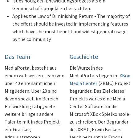
ist es nötig den Entwicklungsprozess als ein
Gemeinschaftsprojekt zu betrachten.
Applies the Law of Diminishing Return - The majority of
the effort should be invested in implementing features
which have the most benefit and widest general usage
by the community.
Das Team
Geschichte
MediaPortal besteht aus
Die Wurzeln des
einem weltweiten Team von
MediaPortals liegen im
XBox
über 40 ehrenamtlichen
Media Center
(XBMC) Projekt
Mitgliedern. Über 20 sind
begründet. Das Ziel dieses
davon speziell im Bereich
Projekts war es eine Media
Entwicklung tätig, viele
Center Software für die
weitere bringen andere
Microsoft XBox Spielkonsole
Talente mit in das Projekt
zu schreiben. Der Begründer
ein: Grafiker,
des XBMC, Erwin Beckers
Administratoren,
(auch bekannt als Frodo)