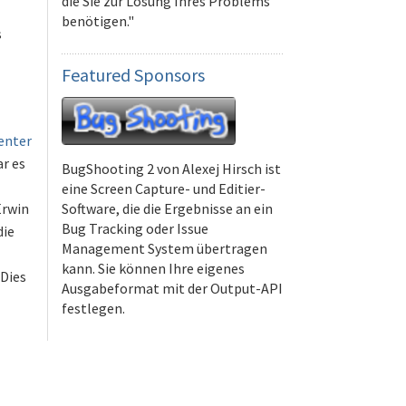
die Sie zur Lösung Ihres Problems
benötigen."
s
Featured
Sponsors
enter
ar es
BugShooting 2 von Alexej Hirsch ist
eine Screen Capture- und Editier-
Software, die die Ergebnisse an ein
Erwin
Bug Tracking oder Issue
die
Management System übertragen
kann. Sie können Ihre eigenes
 Dies
Ausgabeformat mit der Output-API
festlegen.