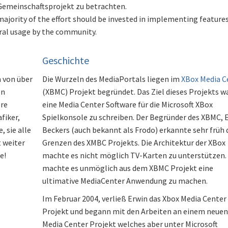
n Gemeinschaftsprojekt zu betrachten.
majority of the effort should be invested in implementing feature
ral usage by the community.
Geschichte
 von über
Die Wurzeln des MediaPortals liegen im
XBox Media C
on
(XBMC) Projekt begründet. Das Ziel dieses Projekts w
ere
eine Media Center Software für die Microsoft XBox
fiker,
Spielkonsole zu schreiben. Der Begründer des XBMC, 
 sie alle
Beckers (auch bekannt als Frodo) erkannte sehr früh 
t weiter
Grenzen des XMBC Projekts. Die Architektur der XBox
e!
machte es nicht möglich TV-Karten zu unterstützen.
machte es unmöglich aus dem XBMC Projekt eine
ultimative MediaCenter Anwendung zu machen.
Im Februar 2004, verließ Erwin das Xbox Media Center
Projekt und begann mit den Arbeiten an einem neuen
Media Center Projekt welches aber unter Microsoft