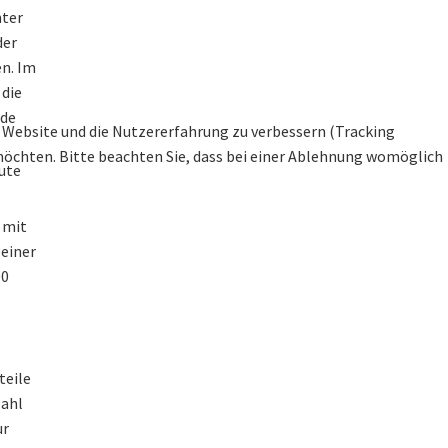
nter
der
n. Im
 die
ode
se Website und die Nutzererfahrung zu verbessern (Tracking
 möchten. Bitte beachten Sie, dass bei einer Ablehnung womöglich
ute
 mit
einer
00
teile
zahl
ur