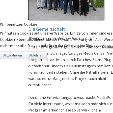
Wir benutzen Cookies
Die Gemeinschaft
Wir nutzen Cookies auf unserer Website. Einige von ihnen sind ess
"Wir haben keine User, wir haben Fans!"
Cookies). Ebenfalls dienen sie der Personalisierung von Ads (Wer
nicht mehr alle Funktionalitäten der Seite zur Verfügung stehen.
Erst unsere großartige Community macht Media
dem, was es ist: ein großartiges Media Center. Vie
Akzeptieren
Ablehnen
bringen sich aktiv ein, durch Patches, Skins, Plug
einfach "nur" indem sie Neueinsteigern mit Rat 
Forum zur Seite stehen. Ohne die Mithilfe vieler 
wäre so ein umfangreiches Projekt auch nicht
durchführbar.
Der offene Entwicklungsprozess macht MediaPort
für viele interessant, wo sonst kann man sich au
Programmierkenntnisse so verwirklichen?