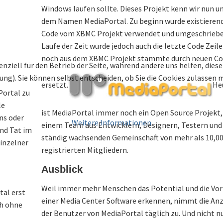
Windows laufen sollte. Dieses Projekt kenn wir nun u
dem Namen MediaPortal. Zu beginn wurde existieren
Code vom XBMC Projekt verwendet und umgeschriebe
Laufe der Zeit wurde jedoch auch die letzte Code Zeile
noch aus dem XBMC Projekt stammte durch neuen C
enziell für den Betrieb der Seite, während andere uns helfen, die
bung). Sie können selbst entscheiden, ob Sie die Cookies zulassen
ersetzt.
He
Portal zu
le
ist MediaPortal immer noch ein Open Source Projekt,
ins oder
Weitere Informationen
einem Team aus Entwicklern, Designern, Testern und 
und Tat im
ständig wachsenden Gemeinschaft von mehr als 10,0
Einzelner
registrierten Mitgliedern.
Ausblick
Weil immer mehr Menschen das Potential und die Vor
al erst
einer Media Center Software erkennen, nimmt die An
ch ohne
der Benutzer von MediaPortal täglich zu. Und nicht n