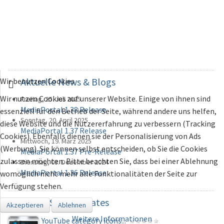
Aktuelle
News & Blogs
Wir benutzen Cookies
Wir nutzen Cookies auf unserer Website. Einige von ihnen sind
Freitag, 25. Juli 2025
MediaPortal 1.38 Release
essenziell für den Betrieb der Seite, während andere uns helfen,
Sonntag, 20. April 2025
diese Website und die Nutzererfahrung zu verbessern (Tracking
MediaPortal 1.37 Release
Cookies). Ebenfalls dienen sie der Personalisierung von Ads
Mittwoch, 19. März 2025
(Werbung). Sie können selbst entscheiden, ob Sie die Cookies
MediaPortal 1.37 Pre-Release
zulassen möchten. Bitte beachten Sie, dass bei einer Ablehnung
Dienstag, 03. Dezember 2024
MediaPortal 1.36 Release
womöglich nicht mehr alle Funktionalitäten der Seite zur
Verfügung stehen.
Plugins
& Skins Updates
Akzeptieren
Ablehnen
Weitere Informationen
YouTube category icons...