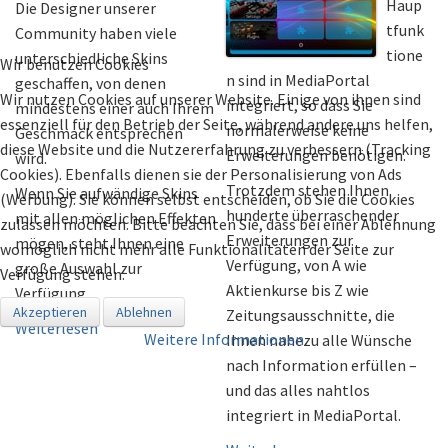
Haup
Die Designer unserer
tfunk
Community haben viele
tione
unterschiedliche Skins
Wir benutzen Cookies
n sind in MediaPortal
geschaffen, von denen
Wir nutzen Cookies auf unserer Website. Einige von ihnen sind
integriert, so dass Sie
mindestens einer auch Ihrem
essenziell für den Betrieb der Seite, während andere uns helfen,
normalerweise keine
Geschmack entsprechen
diese Website und die Nutzererfahrung zu verbessern (Tracking
Erweiterungen benötigen.
wird.
Cookies). Ebenfalls dienen sie der Personalisierung von Ads
Trotzdem stehen Ihnen
Wenn Sie aufwändige Skins
(Werbung). Sie können selbst entscheiden, ob Sie die Cookies
hunderte überraschender
mit allen möglichen Effekten
zulassen möchten. Bitte beachten Sie, dass bei einer Ablehnung
Erweiterungen zur
mögen, steht Ihnen eine
womöglich nicht mehr alle Funktionalitäten der Seite zur
Verfügung, von A wie
große Auswahl zur
Verfügung stehen.
Aktienkurse bis Z wie
Verfügung.
Akzeptieren
Ablehnen
Zeitungsausschnitte, die
Weiterlesen
Weitere Informationen
Ihnen nahezu alle Wünsche
nach Information erfüllen –
und das alles nahtlos
integriert in MediaPortal.