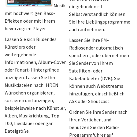
Musik
eingebunden ist.
mit hochwertigen Bass-
Selbstverständlich können
Effekten oder mit Ihrem
Sie Ihre Lieblingsprogramme
bevorzugten Player.
auch aufnehmen.
Lassen Sie sich Bilder des
Lassen Sie Ihre FM-
Künstlers oder
Radiosender automatisch
weitergehende
speichern, oder übernehmen
Informationen, Album-Cover
Sie Sender von Ihrem
oder Fanart-Hintergründe
Satelliten- oder
anzeigen. Lassen Sie Ihre
Kabelanbieter (DVB). Sie
Musikdateien nach IHREN
können auch Webstreams
Wünschen organisieren,
hinzufügen, einschließlich
sortieren und anzeigen,
ASX oder Shoutcast.
beispielsweise nach Künstler,
Ordnen Sie Ihre Sender nach
Alben, Musikrichtung, Top
Ihren Vorlieben, und
100, Lieddauer oder gar
benutzen Sie den Radio-
Dateigröße.
Programmführer auf