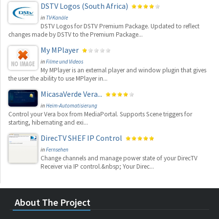
DSTV Logos (South Africa)
in
TV-Kanäle
DSTV Logos for DSTV Premium Package. Updated to reflect
changes made by DSTV to the Premium Package...
My MPlayer
in
Filme und Videos
My MPlayer is an external player and window plugin that gives
the user the ability to use MPlayer in...
MicasaVerde Vera...
in
Heim-Automatisierung
Control your Vera box from MediaPortal. Supports Scene triggers for
starting, hibernating and exi...
DirecTV SHEF IP Control
in
Fernsehen
Change channels and manage power state of your DirecTV
Receiver via IP control.&nbsp; Your Direc...
About The Project