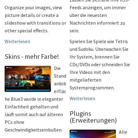
Organize your images, view
Feeds anzeigen, um immer
picture details or create a
über die neuesten
slideshow with transitions or
Nachrichten informiert zu
other special effects.
sein.
Weiterlesen
Spielen Sie Spiele wie Tetris
und Sudoku. Überwachen Sie
Skins - mehr Farbe!
Ihr System, brennen Sie
CDs/DVDs oder schneiden Sie
Die
Ihre Videos mit den
Stand
mitgelieferten
ardob
Systemprogrammen.
erfläc
Weiterlesen
he Blue3 wurde in eleganter
Einfachheit gehalten und
Plugins
läuft somit auch auf älteren
(Erweiterungen)
PCs ohne
Geschwindigkeitseinbußen.
Alle