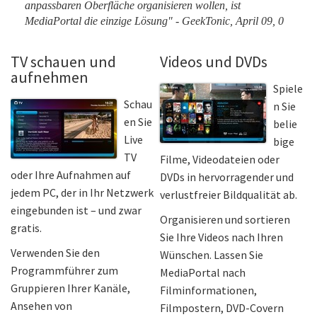
anpassbaren Oberfläche organisieren wollen, ist
MediaPortal die einzige Lösung" - GeekTonic, April 09, 0
TV schauen und
Videos und DVDs
aufnehmen
Spiele
Schau
n Sie
en Sie
belie
Live
bige
TV
Filme, Videodateien oder
oder Ihre Aufnahmen auf
DVDs in hervorragender und
jedem PC, der in Ihr Netzwerk
verlustfreier Bildqualität ab.
eingebunden ist – und zwar
Organisieren und sortieren
gratis.
Sie Ihre Videos nach Ihren
Verwenden Sie den
Wünschen. Lassen Sie
Programmführer zum
MediaPortal nach
Gruppieren Ihrer Kanäle,
Filminformationen,
Ansehen von
Filmpostern, DVD-Covern