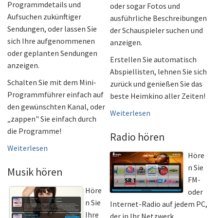
Programmdetails und
oder sogar Fotos und
Aufsuchen zukünftiger
ausführliche Beschreibungen
Sendungen, oder lassen Sie
der Schauspieler suchen und
sich Ihre aufgenommenen
anzeigen.
oder geplanten Sendungen
Erstellen Sie automatisch
anzeigen.
Abspiellisten, lehnen Sie sich
Schalten Sie mit dem Mini-
zurück und genießen Sie das
Programmführer einfach auf
beste Heimkino aller Zeiten!
den gewünschten Kanal, oder
Weiterlesen
„zappen" Sie einfach durch
die Programme!
Radio hören
Weiterlesen
Höre
n Sie
Musik hören
FM-
Höre
oder
n Sie
Internet-Radio auf jedem PC,
Ihre
der in Ihr Netzwerk