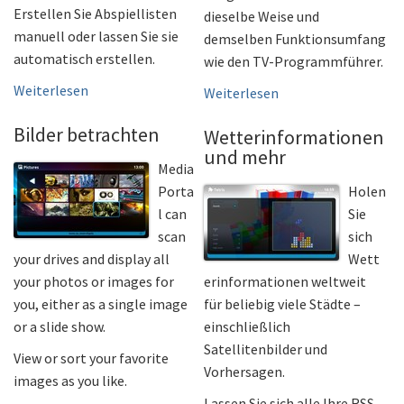
Erstellen Sie Abspiellisten
dieselbe Weise und
manuell oder lassen Sie sie
demselben Funktionsumfang
automatisch erstellen.
wie den TV-Programmführer.
Weiterlesen
Weiterlesen
Bilder betrachten
Wetterinformationen
und mehr
Media
Porta
Holen
l can
Sie
scan
sich
your drives and display all
Wett
your photos or images for
erinformationen weltweit
you, either as a single image
für beliebig viele Städte –
or a slide show.
einschließlich
Satellitenbilder und
View or sort your favorite
Vorhersagen.
images as you like.
Lassen Sie sich alle Ihre RSS-