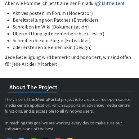
Aber wie komme ich jetzt zu einer Einladung?
Mithelfen
!
Aktives posten im Forum (Moderator)
Bereitstellung von Patches (Entwickler)
Schreiben im Wiki (Dokumentation)
Übermittlung gute Fehlerberichte (Tester)
Schreiben Sie ein Plugin (Entwickler)
oder erstellen Sie einen Skin (Design)
Jede Beteiligung wird bemerkt und honoriert, wir sind offen
für jede Art der Mitarbeit!
About The Project
The vision of the
MediaPortal
project is to create a free open source
media centre application, which supports all advanced media centre
functions, and is accessible to all Windows users.
In reaching this goal we are working every day to make sure our
software is one of the best.