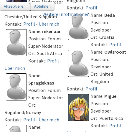
Kingdom
Super-Moderator
Akzeptieren
Ablehnen
Kontakt:
Profil
Ort:
Weitere Informationen
Name:
Deda
Cheshire/United Kingdom
Position:
Kontakt:
Profil
-
Über mich
Developer
Name:
rekenaar
Ort: Croatia
Position: Forum
Kontakt:
Profil
Super-Moderator
Name:
Owlsroost
Ort: South Africa
Position:
Kontakt:
Profil
-
Developer
Über mich
Ort: United
Name:
Kingdom
Spragleknas
Kontakt:
Profil
Position: Forum
Name:
Migue
Super-Moderator
Position:
Ort:
Developer
Rogaland/Norway
Ort: Puerto Rico
Kontakt:
Profil
-
Über mich
Kontakt:
Profil
-
Name: