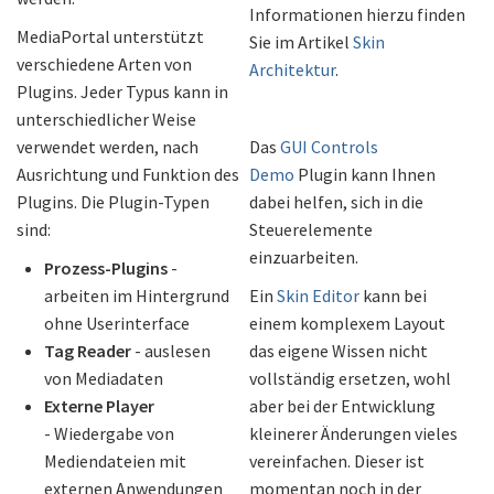
Informationen hierzu finden
MediaPortal unterstützt
Sie im Artikel
Skin
verschiedene Arten von
Architektur
.
Plugins. Jeder Typus kann in
unterschiedlicher Weise
verwendet werden, nach
Das
GUI Controls
Ausrichtung und Funktion des
Demo
Plugin kann Ihnen
Plugins. Die Plugin-Typen
dabei helfen, sich in die
sind:
Steuerelemente
einzuarbeiten.
Prozess-Plugins
-
arbeiten im Hintergrund
Ein
Skin Editor
kann bei
ohne Userinterface
einem komplexem Layout
Tag Reader
- auslesen
das eigene Wissen nicht
von Mediadaten
vollständig ersetzen, wohl
Externe Player
aber bei der Entwicklung
- Wiedergabe von
kleinerer Änderungen vieles
Mediendateien mit
vereinfachen. Dieser ist
externen Anwendungen
momentan noch in der