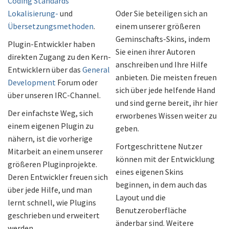
Coding Standards
Lokalisierung-
und
Oder Sie beteiligen sich an
Übersetzungsmethoden
.
einem unserer größeren
Geminschafts-Skins, indem
Plugin-Entwickler haben
Sie einen ihrer Autoren
direkten Zugang zu den Kern-
anschreiben und Ihre Hilfe
Entwicklern über das
General
anbieten. Die meisten freuen
Development
Forum oder
sich über jede helfende Hand
über unseren IRC-Channel.
und sind gerne bereit, ihr hier
Der einfachste Weg, sich
erworbenes Wissen weiter zu
einem eigenen Plugin zu
geben.
nähern, ist die vorherige
Fortgeschrittene Nutzer
Mitarbeit an einem unserer
können mit der Entwicklung
größeren Pluginprojekte.
eines eigenen Skins
Deren Entwickler freuen sich
beginnen, in dem auch das
über jede Hilfe, und man
Layout und die
lernt schnell, wie Plugins
Benutzeroberfläche
geschrieben und erweitert
änderbar sind. Weitere
werden.