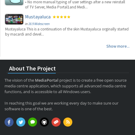
• No more manual typing of user settings after a new reinstall
of TV Server, Media Portal1and Medi...
Mustayaluca
in
16:9 Widescreen
Mustayaluca This is a continuation of the skin Mustayaluca orginally started
by macardi and devel...
Show more...
About The Project
The vision of the
MediaPortal
project is to create a free open source
media centre application, which supports all advanced media centre
functions, and is accessible to all Windows users.
In reaching this goal we are working every day to make sure our
software is one of the best.