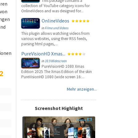
This package contains a
aren
collection of YouTube category icons for
 von
OnlineVideos and was designed for...
ungen
OnlineVideos
und
in
Filme und Videos
This plugin allows watching videos from
various websites, using their RSS feeds,
parsing html pages,...
tionen
PureVisionHD Xmas...
in
16:9 Widescreen
PureVisionHD 1080 Xmas
2
Edition 2025 The Xmas Edition of the skin
PureVisionHD 1080 (wide screen 16:...
Mehr anzeigen...
Screenshot Highlight