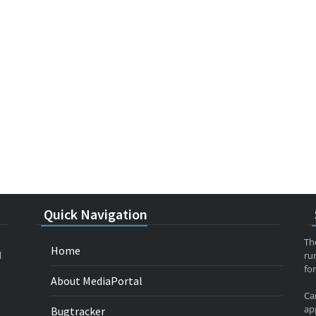
Quick Navigation
Th
Home
l
ru
for
About MediaPortal
Ca
app
Bugtracker