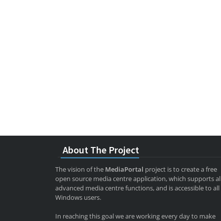
About The Project
The vision of the
MediaPortal
project is to create a free
open source media centre application, which supports al
advanced media centre functions, and is accessible to all
Windows users.
In reaching this goal we are working every day to make