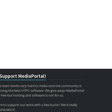
Support MediaPortal!
e team works very hard to make sure the community is
nning the best HTPC-software. We give away MediaPortal
 free but hosting and software is not for us.
re to support our work with a few bucks? We'd really
reciate it!