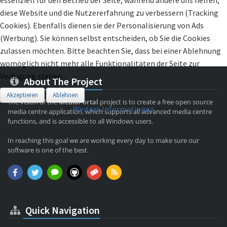
diese Website und die Nutzererfahrung zu verbessern (Tracking
Cookies). Ebenfalls dienen sie der Personalisierung von Ads
(Werbung). Sie können selbst entscheiden, ob Sie die Cookies
zulassen möchten. Bitte beachten Sie, dass bei einer Ablehnung
womöglich nicht mehr alle Funktionalitäten der Seite zur
Verfügung stehen.
About The Project
Akzeptieren
Ablehnen
The vision of the
MediaPortal
project is to create a free open source
Weitere Informationen
media centre application, which supports all advanced media centre
functions, and is accessible to all Windows users.
In reaching this goal we are working every day to make sure our
software is one of the best.
Quick Navigation