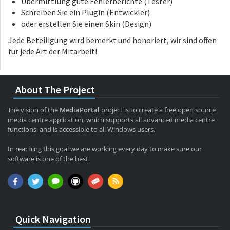
Übermittlung gute Fehlerberichte (Tester)
Schreiben Sie ein Plugin (Entwickler)
oder erstellen Sie einen Skin (Design)
Jede Beteiligung wird bemerkt und honoriert, wir sind offen
für jede Art der Mitarbeit!
About The Project
The vision of the
MediaPortal
project is to create a free open source
media centre application, which supports all advanced media centre
functions, and is accessible to all Windows users.
In reaching this goal we are working every day to make sure our
software is one of the best.
Quick Navigation