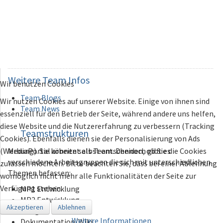
Weitere
Team Infos
Wir benutzen Cookies
Team Blogs
Wir nutzen Cookies auf unserer Website. Einige von ihnen sind
Team News
essenziell für den Betrieb der Seite, während andere uns helfen,
diese Website und die Nutzererfahrung zu verbessern (Tracking
Teamstrukturen
Cookies). Ebenfalls dienen sie der Personalisierung von Ads
(Werbung). Sie können selbst entscheiden, ob Sie die Cookies
MediaPortal arbeitet als Team. Dennoch gibt es
verschiedene Arbeitsgruppen die sich mit unterschiedlichen
zulassen möchten. Bitte beachten Sie, dass bei einer Ablehnung
Themen befassen:
womöglich nicht mehr alle Funktionalitäten der Seite zur
Verfügung stehen.
MP1 Entwicklung
MP2 Entwicklung
Akzeptieren
Ablehnen
Design
Weitere Informationen
Dokumentation/Wiki