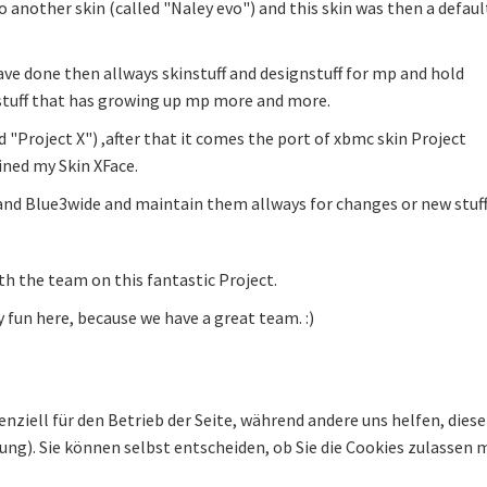
do another skin (called "Naley evo") and this skin was then a defaul
ave done then allways skinstuff and designstuff for mp and hold
stuff that has growing up mp more and more.
 "Project X") ,after that it comes the port of xbmc skin Project
ined my Skin XFace.
and Blue3wide and maintain them allways for changes or new stuff
th the team on this fantastic Project.
fun here, because we have a great team. :)
enziell für den Betrieb der Seite, während andere uns helfen, die
bung). Sie können selbst entscheiden, ob Sie die Cookies zulassen