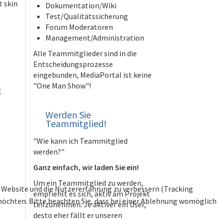
t skin
Dokumentation/Wiki
Test/Qualitätssicherung
Forum Moderatoren
Management/Administration
Alle Teammitglieder sind in die
Entscheidungsprozesse
eingebunden, MediaPortal ist keine
"One Man Show"!
.
Werden Sie
Teammitglied!
"Wie kann ich Teammitglied
werden?"
Ganz einfach, wir laden Sie ein!
Um ein Teammitglied zu werden,
se Website und die Nutzererfahrung zu verbessern (Tracking
empfiehlt es sich, aktiv am Projekt
 möchten. Bitte beachten Sie, dass bei einer Ablehnung womöglich
teilzunehmen. Je aktiver ein User,
desto eher fällt er unseren