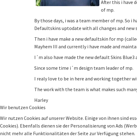
After this i have 
of mp.
By those days, i was a team member of mp. So i h
Defaultskins uptodate with all changes and new 
Then i have make a new defaultskin for mp (called
Mayhem III and currently i have made and mainta
I´m also have made the new default Skins Blue3 
Since some time i´m design team leader of mp.
I realy love to be in here and working together wi
The work with the team is what makes such many 
Harley
Wir benutzen Cookies
Wir nutzen Cookies auf unserer Website. Einige von ihnen sind ess
Cookies). Ebenfalls dienen sie der Personalisierung von Ads (Wer
nicht mehr alle Funktionalitäten der Seite zur Verfügung stehen.