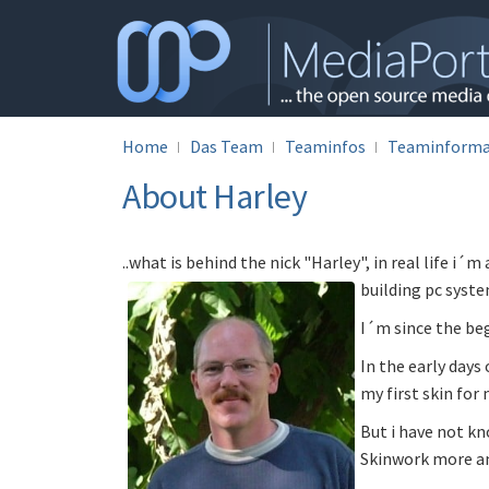
Home
Das Team
Teaminfos
Teaminforma
About Harley
..what is behind the nick "Harley", in real life i´m
building pc syste
I´m since the beg
In the early days 
my first skin for 
But i have not kn
Skinwork more a