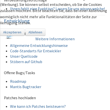
Verbesserungsvorschläge
(Werbung). Sie können selbst entscheiden, ob Sie die Cookies
Ihnen fehlt eine Funktion? Lassen Sie uns wissen welche!
zulassen möchten. Bitte beachten Sie, dass bei einer Ablehnung
womöglich nicht mehr alle Funktionalitäten der Seite zur
Entwicklung
Verfügung stehen.
Akzeptieren
Ablehnen
MediaPortal 1
Weitere Informationen
Allgemeine Entwicklungshinweise
Code-Standarts für Entwickler
Unser Quellcode
Stöbern auf Github
Offene Bugs/Tasks
Roadmap
Mantis Bugtracker
Patches hochladen
Wie kann ich Patches beisteuern?