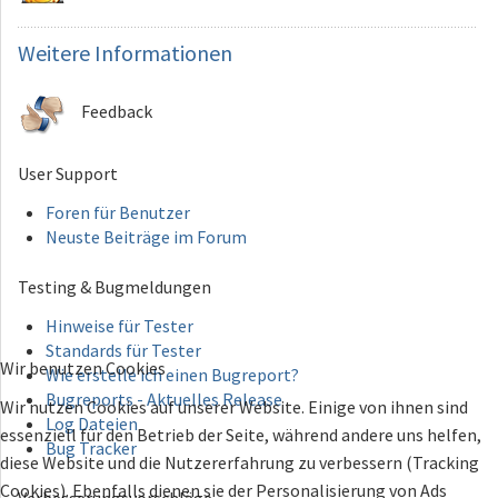
Weitere
Informationen
Feedback
User Support
Foren für Benutzer
Neuste Beiträge im Forum
Testing & Bugmeldungen
Hinweise für Tester
Standards für Tester
Wir benutzen Cookies
Wie erstelle ich einen Bugreport?
Bugreports - Aktuelles Release
Wir nutzen Cookies auf unserer Website. Einige von ihnen sind
Log Dateien
essenziell für den Betrieb der Seite, während andere uns helfen,
Bug Tracker
diese Website und die Nutzererfahrung zu verbessern (Tracking
Cookies). Ebenfalls dienen sie der Personalisierung von Ads