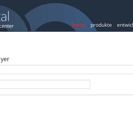
home
produkte
entwic
ayer