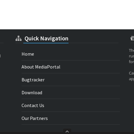
Quick Navigation
Th
Home
l
ru
for
About MediaPortal
Ca
app
Bugtracker
Download
Contact Us
Our Partners