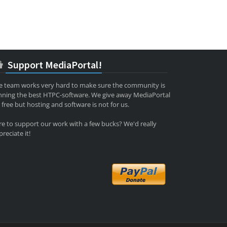
Support MediaPortal!
e team works very hard to make sure the community is
nning the best HTPC-software. We give away MediaPortal
 free but hosting and software is not for us.
re to support our work with a few bucks? We'd really
reciate it!