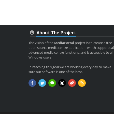
About The Project
The vision of the
MediaPortal
project is to create a free
open source media centre application, which supports al
advanced media centre functions, and is accessible to all
Windows users.
In reaching this goal we are working every day to make
sure our software is one of the best.