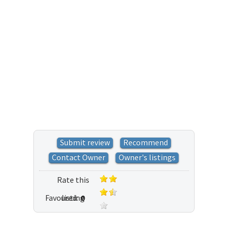
Submit review
Recommend
Contact Owner
Owner's listings
Rate this
Favoured:
listing
0
12 votes