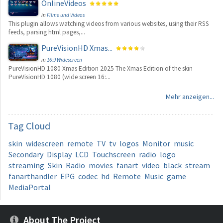
OnlineVideos
in
Filme und Videos
This plugin allows watching videos from various websites, using their RSS
feeds, parsing html pages,...
PureVisionHD Xmas...
in
16:9 Widescreen
PureVisionHD 1080 Xmas Edition 2025 The Xmas Edition of the skin
PureVisionHD 1080 (wide screen 16:...
Mehr anzeigen...
Tag
Cloud
skin
widescreen
remote
TV
tv
logos
Monitor
music
Secondary
Display
LCD
Touchscreen
radio
logo
streaming
Skin
Radio
movies
fanart
video
black
stream
fanarthandler
EPG
codec
hd
Remote
Music
game
MediaPortal
About The Project