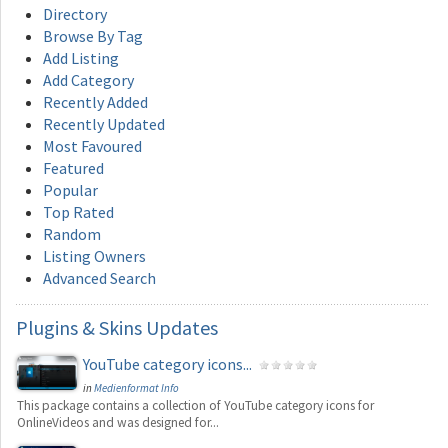
Directory
Browse By Tag
Add Listing
Add Category
Recently Added
Recently Updated
Most Favoured
Featured
Popular
Top Rated
Random
Listing Owners
Advanced Search
Plugins
& Skins Updates
YouTube category icons...
in
Medienformat Info
This package contains a collection of YouTube category icons for
OnlineVideos and was designed for...