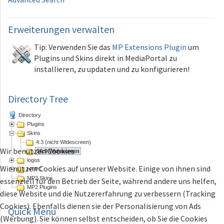
Erweiterungen
verwalten
Tip: Verwenden Sie das
MP Extensions Plugin
um
Plugins und Skins direkt in MediaPortal zu
installieren, zu updaten und zu konfigurieren!
Directory Tree
Directory
Plugins
Skins
4:3 (nicht Widescreen)
Wir benutzen Cookies
16:9 Widescreen
logos
Wir nutzen Cookies auf unserer Website. Einige von ihnen sind
HTPC
MP2 Skins
essenziell für den Betrieb der Seite, während andere uns helfen,
MP2 Plugins
diese Website und die Nutzererfahrung zu verbessern (Tracking
Cookies). Ebenfalls dienen sie der Personalisierung von Ads
Quick
Menu
(Werbung). Sie können selbst entscheiden, ob Sie die Cookies