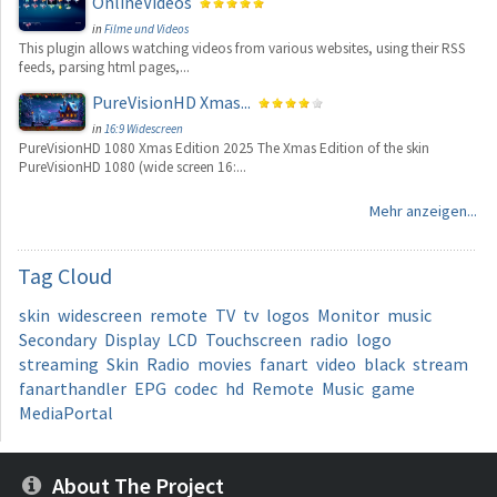
OnlineVideos
in
Filme und Videos
This plugin allows watching videos from various websites, using their RSS
feeds, parsing html pages,...
PureVisionHD Xmas...
in
16:9 Widescreen
PureVisionHD 1080 Xmas Edition 2025 The Xmas Edition of the skin
PureVisionHD 1080 (wide screen 16:...
Mehr anzeigen...
Tag
Cloud
skin
widescreen
remote
TV
tv
logos
Monitor
music
Secondary
Display
LCD
Touchscreen
radio
logo
streaming
Skin
Radio
movies
fanart
video
black
stream
fanarthandler
EPG
codec
hd
Remote
Music
game
MediaPortal
About The Project