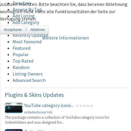
Directory
zulassen möchten. Bitte beachten Sie, dass bei einer Ablehnung
Browse By Tag
womöglich nicht mehr alle Funktionalitäten der Seite zur
Add Listing
Verfügung stehen.
Add Category
Recently Added
Akzeptieren
Ablehnen
Recently Updated
Weitere Informationen
Most Favoured
Featured
Popular
Top Rated
Random
Listing Owners
Advanced Search
Plugins
& Skins Updates
YouTube category icons...
in
Medienformat Info
This package contains a collection of YouTube category icons for
OnlineVideos and was designed for...