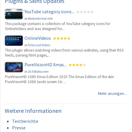
Plugins
& Skins Updates
YouTube category icons...
in
Medienformat Info
This package contains a collection of YouTube category icons for
OnlineVideos and was designed for...
OnlineVideos
in
Filme und Videos
This plugin allows watching videos from various websites, using their RSS
feeds, parsing html pages,...
PureVisionHD Xmas...
in
16:9 Widescreen
PureVisionHD 1080 Xmas Edition 2025 The Xmas Edition of the skin
PureVisionHD 1080 (wide screen 16:...
Mehr anzeigen...
Weitere
Informationen
Testberichte
Presse