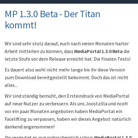
MP 1.3.0 Beta - Der Titan
kommt!
Wir sind sehr stolz darauf, euch nach vielen Monaten harter
Arbeit mitteilen zu können, dass
MediaPortal 1.3.0 Beta
die
letzte Stufe vor dem Release erreicht hat. Die finalen Tests!
Es dauert also wohl nicht mehr lange bis ihr diese Version
zum Download bereitgestellt bekommt. Doch das ist nicht
alles...
Wir sind ständig bemüht, den Ersteindruck von MediaPortal
auf neue Nutzer zu verbessern. Als uns Joostzilla und ncoH
vor ein paar Monaten angeboten haben MediaPortal ein
Facelifting zu verpassen, haben wir dieses Angebot natürlich
dankend angenommen!
Ihr vermutet es nun wahrscheinlich schon:
MediaPortal 1.3.0