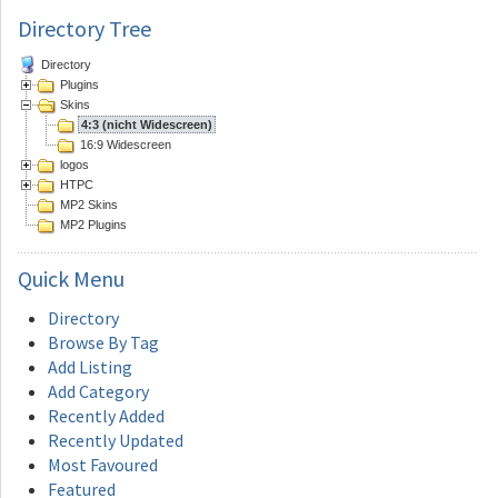
Directory Tree
Directory
Plugins
Skins
4:3 (nicht Widescreen)
16:9 Widescreen
logos
HTPC
MP2 Skins
MP2 Plugins
Quick
Menu
Directory
Browse By Tag
Add Listing
Add Category
Recently Added
Recently Updated
Most Favoured
Featured