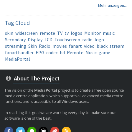
Mehr anzeigen...
Tag
Cloud
skin
widescreen
remote
TV
tv
logos
Monitor
music
Secondary
Display
LCD
Touchscreen
radio
logo
streaming
Skin
Radio
movies
fanart
video
black
stream
fanarthandler
EPG
codec
hd
Remote
Music
game
MediaPortal
About The Project
The vision of the
MediaPortal
project is to create a free open source
media centre application, which supports all advanced media centre
functions, and is accessible to all Windows users.
In reaching this goal we are working every day to make sure our
software is one of the best.