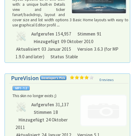
with: a unique built-in Details
view and ticker
fanart/backdrop, layout and
cover size and list width options 3 Basic Home layouts with easy to
use graphical Editor profil
...
Aufgerufen
154,957
Stimmen
91
Hinzugefügt
09 Oktober 2010
Aktualisiert
03 Januar 2015
Version
3.6.3 (for MP
1.9.0 and later)
Status
Stable
PureVision
0 reviews
This skin no longer exists ;)
Aufgerufen
31,137
Stimmen
18
Hinzugefügt
24 Oktober
2011
Aktualisiert
24 Januar 2012
Version
5.1