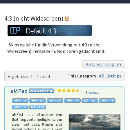
4:3 (nicht Widescreen)
Skins welche für die Verwendung mit 4:3 (nicht
Widescreen) Fernsehern/Monitoren gedacht sind.
Add your listing here
This Category
·
All Listings
Ergebnisse 1 - 4 von 4
aMPed
5 reviews
aMPed - the 'alternative' skin
that supports multiple screen
sizes, font sizes, themes and
layout options all in one skin!