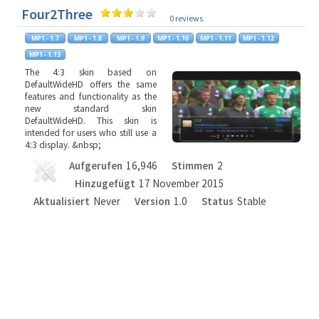
Four2Three
0 reviews
The 4:3 skin based on
DefaultWideHD offers the same
features and functionality as the
new standard skin
DefaultWideHD. This skin is
intended for users who still use a
4:3 display. &nbsp;
Aufgerufen
16,946
Stimmen
2
Hinzugefügt
17 November 2015
Aktualisiert
Never
Version
1.0
Status
Stable