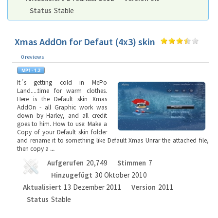
Status
Stable
Xmas AddOn for Defaut (4x3) skin
0 reviews
It´s getting cold in MePo
Land.....time for warm clothes.
Here is the Default skin Xmas
AddOn - all Graphic work was
down by Harley, and all credit
goes to him. How to use: Make a
Copy of your Default skin folder
and rename it to something like Default Xmas Unrar the attached file,
then copy a
...
Aufgerufen
20,749
Stimmen
7
Hinzugefügt
30 Oktober 2010
Aktualisiert
13 Dezember 2011
Version
2011
Status
Stable