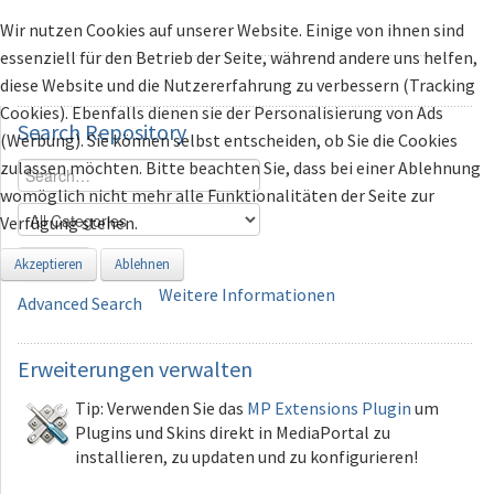
Wir nutzen Cookies auf unserer Website. Einige von ihnen sind
essenziell für den Betrieb der Seite, während andere uns helfen,
diese Website und die Nutzererfahrung zu verbessern (Tracking
Cookies). Ebenfalls dienen sie der Personalisierung von Ads
Search
Repository
(Werbung). Sie können selbst entscheiden, ob Sie die Cookies
zulassen möchten. Bitte beachten Sie, dass bei einer Ablehnung
womöglich nicht mehr alle Funktionalitäten der Seite zur
Verfügung stehen.
Search
Akzeptieren
Ablehnen
Weitere Informationen
Advanced Search
Erweiterungen
verwalten
Tip: Verwenden Sie das
MP Extensions Plugin
um
Plugins und Skins direkt in MediaPortal zu
installieren, zu updaten und zu konfigurieren!