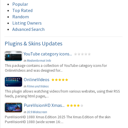
Popular
Top Rated
Random
Listing Owners
Advanced Search
Plugins
& Skins Updates
YouTube category icons...
in
Medienformat Info
This package contains a collection of YouTube category icons for
OnlineVideos and was designed for...
OnlineVideos
in
Filme und Videos
This plugin allows watching videos from various websites, using their RSS
feeds, parsing html pages,...
PureVisionHD Xmas...
in
16:9 Widescreen
PureVisionHD 1080 Xmas Edition 2025 The Xmas Edition of the skin
PureVisionHD 1080 (wide screen 16:...