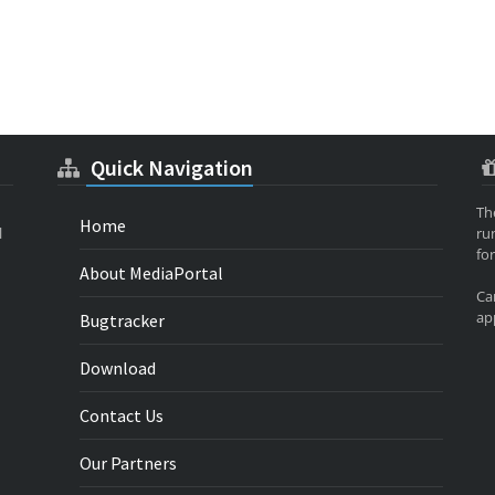
Quick Navigation
Th
Home
l
ru
for
About MediaPortal
Ca
app
Bugtracker
Download
Contact Us
Our Partners