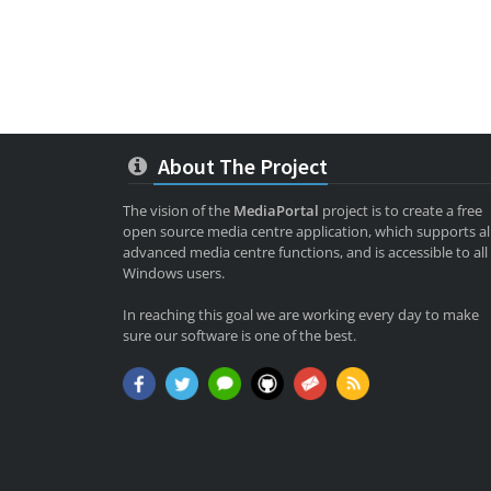
About The Project
The vision of the
MediaPortal
project is to create a free
open source media centre application, which supports al
advanced media centre functions, and is accessible to all
Windows users.
In reaching this goal we are working every day to make
sure our software is one of the best.