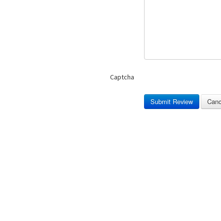
Captcha
Submit Review
Canc