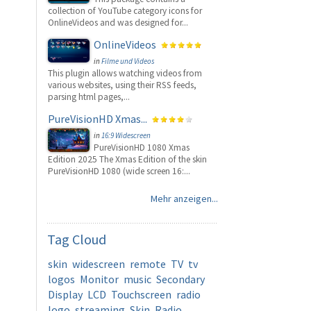
collection of YouTube category icons for
OnlineVideos and was designed for...
OnlineVideos
in
Filme und Videos
This plugin allows watching videos from
various websites, using their RSS feeds,
parsing html pages,...
PureVisionHD Xmas...
in
16:9 Widescreen
PureVisionHD 1080 Xmas
Edition 2025 The Xmas Edition of the skin
PureVisionHD 1080 (wide screen 16:...
Mehr anzeigen...
Tag
Cloud
skin
widescreen
remote
TV
tv
logos
Monitor
music
Secondary
Display
LCD
Touchscreen
radio
logo
streaming
Skin
Radio