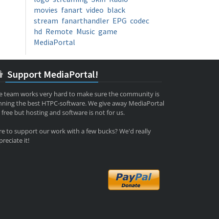
movies
fanart
video
black
stream
fanarthandler
EPG
codec
hd
Remote
Music
game
MediaPortal
Support MediaPortal!
e team works very hard to make sure the community is
nning the best HTPC-software. We give away MediaPortal
 free but hosting and software is not for us.
re to support our work with a few bucks? We'd really
reciate it!