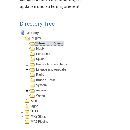
updaten und zu konfigurieren!
Directory Tree
Directory
Plugins
Filme und Videos
Musik
Fernsehen
Spiele
Nachrichten und Infos
Eingabe und Ausgabe
Radio
Bilder & Fotos
System
Andere
Wetter
Skins
logos
HTPC
MP2 Skins
MP2 Plugins