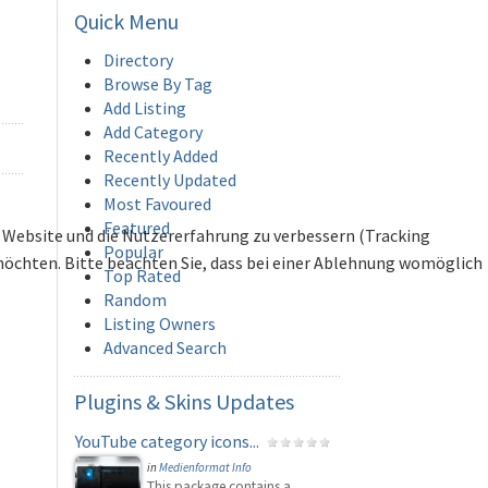
Quick
Menu
Directory
Browse By Tag
Add Listing
Add Category
Recently Added
Recently Updated
Most Favoured
Featured
se Website und die Nutzererfahrung zu verbessern (Tracking
Popular
 möchten. Bitte beachten Sie, dass bei einer Ablehnung womöglich
Top Rated
Random
Listing Owners
Advanced Search
Plugins
& Skins Updates
YouTube category icons...
in
Medienformat Info
This package contains a