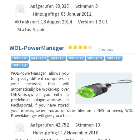
Aufgerufen
23,835
Stimmen
8
Hinzugefügt
05 Januar 2012
Aktualisiert
18 August 2014
Version
1.2.0.1
Status
Stable
WOL-PowerManager
1 reviews
WOL-PowerManager, allows you
to specify diffrent computers in
your network that will
automatically be woken-up over
LAN&nbsp;when you enter a
predefined plugin-window in
Mediaportal. If you have stored
your movies, series, music or other files on a NAS or server, WOL-
PowerManager will give you a ful
...
Aufgerufen
42,752
Stimmen
13
Hinzugefügt
12 November 2010