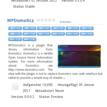
Aktualisiert
01 Oktober 2012
Version
0.5.0.4
Status
Stable
MPDomoticz
0 reviews
MPDomoticz is a plugin that
shows information from
Domoticz. Domoticz is a versitle
Open Source Home Automation
System. For more information
about Domoticz see
http://www.domoticz.com The
idea with the plugin is not to replace Domoticz own web interface but
rather to provide a simple way of checkin
...
Aufgerufen
19,695
Hinzugefügt
05 Januar
2017
Aktualisiert
Never
Version
0.0.0.2
Status
Preview