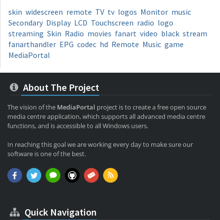
skin
widescreen
remote
TV
tv
logos
Monitor
music
Secondary
Display
LCD
Touchscreen
radio
logo
streaming
Skin
Radio
movies
fanart
video
black
stream
fanarthandler
EPG
codec
hd
Remote
Music
game
MediaPortal
About The Project
The vision of the
MediaPortal
project is to create a free open source
media centre application, which supports all advanced media centre
functions, and is accessible to all Windows users.
In reaching this goal we are working every day to make sure our
software is one of the best.
Quick Navigation