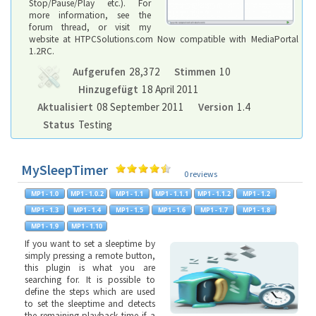
Stop/Pause/Play etc.). For
more information, see the
forum thread, or visit my
website at HTPCSolutions.com Now compatible with MediaPortal
1.2RC.
Aufgerufen
28,372
Stimmen
10
Hinzugefügt
18 April 2011
Aktualisiert
08 September 2011
Version
1.4
Status
Testing
MySleepTimer
0 reviews
If you want to set a sleeptime by
simply pressing a remote button,
this plugin is what you are
searching for. It is possible to
define the steps which are used
to set the sleeptime and detects
the remaining playback time if a