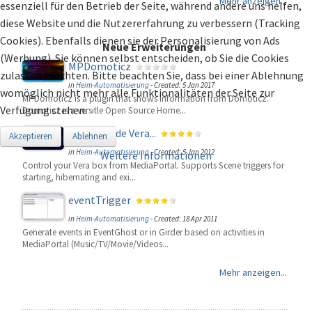
Mehr anzeigen...
essenziell für den Betrieb der Seite, während andere uns helfen,
diese Website und die Nutzererfahrung zu verbessern (Tracking
Cookies). Ebenfalls dienen sie der Personalisierung von Ads
Neue Erweiterungen
(Werbung). Sie können selbst entscheiden, ob Sie die Cookies
MPDomoticz
zulassen möchten. Bitte beachten Sie, dass bei einer Ablehnung
in
Heim-Automatisierung
-
Created: 5 Jan 2017
womöglich nicht mehr alle Funktionalitäten der Seite zur
MPDomoticz is a plugin that shows information from Domoticz.
Verfügung stehen.
Domoticz is a versitle Open Source Home...
MicasaVerde Vera...
Akzeptieren
Ablehnen
in
Heim-Automatisierung
-
Created: 5 Jan 2012
Weitere Informationen
Control your Vera box from MediaPortal. Supports Scene triggers for
starting, hibernating and exi...
eventTrigger
in
Heim-Automatisierung
-
Created: 18 Apr 2011
Generate events in EventGhost or in Girder based on activities in
MediaPortal (Music/TV/Movie/Videos...
Mehr anzeigen...