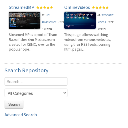
StreamedMP
OnlineVideos
in
16:9
in
Filme und
Widescreen
-
Hits
Videos
-
Hits:
: 392894
389527
Streamed MP is a port of Team
This plugin allows watching
Razorfishes skin Mediastream
videos from various websites,
created for XBMC, over to the
using their RSS feeds, parsing
popular ope...
html pages,...
Search
Repository
Search
Advanced Search