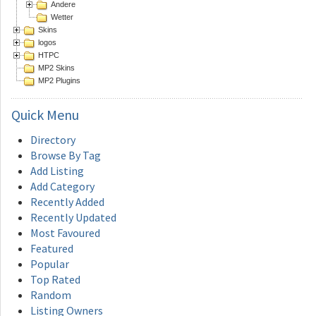
Andere
Wetter
Skins
logos
HTPC
MP2 Skins
MP2 Plugins
Quick
Menu
Directory
Browse By Tag
Add Listing
Add Category
Recently Added
Recently Updated
Most Favoured
Featured
Popular
Top Rated
Random
Listing Owners