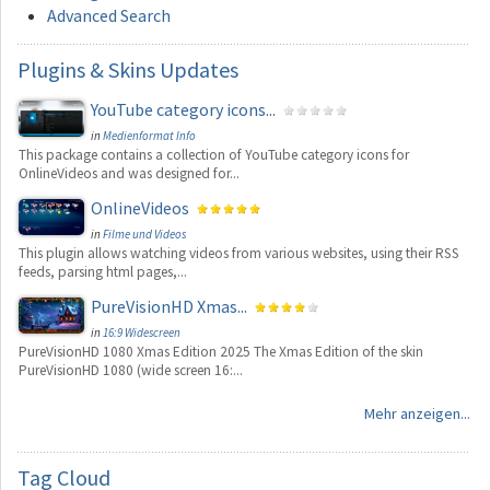
Advanced Search
Plugins
& Skins Updates
YouTube category icons...
in
Medienformat Info
This package contains a collection of YouTube category icons for
OnlineVideos and was designed for...
OnlineVideos
in
Filme und Videos
This plugin allows watching videos from various websites, using their RSS
feeds, parsing html pages,...
PureVisionHD Xmas...
in
16:9 Widescreen
PureVisionHD 1080 Xmas Edition 2025 The Xmas Edition of the skin
PureVisionHD 1080 (wide screen 16:...
Mehr anzeigen...
Tag
Cloud