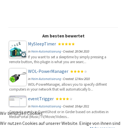
Am besten bewertet
MySleepTimer
in
Heim-Automatisierung
-
Created: 28 Okt 2010
If you want to set a sleeptime by simply pressing a
remote button, this plugin is what you are searc...
WOL-PowerManager
in
Heim-Automatisierung
-
Created: 12 Nov 2010
WOL-PowerManager, allows you to specify diffrent
computers in your network that will automatically b...
eventTrigger
in
Heim-Automatisierung
-
Created: 18 Apr 2011
Generate events in EventGhost or in Girder based on activities in
Wir benutzen Cookies
MediaPortal (Music/TV/Movie/Videos...
Wir nutzen Cookies auf unserer Website. Einige von ihnen sind