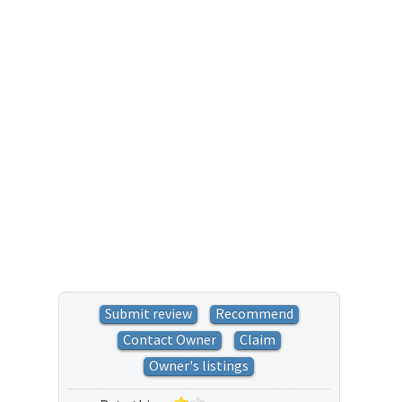
Submit review
Recommend
Contact Owner
Claim
Owner's listings