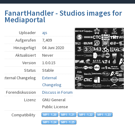
FanartHandler - Studios images for
Mediaportal
Uploader
ajs
Aufgerufen
7,409
Hinzugefügt
04 Juni 2020
Aktualisiert
Never
Version
1.0.0.15
Status
Stable
External Changelog
External
Changelog
Forendiskussion
Discuss in Forum
Lizenz
GNU General
Public License
Compatibility