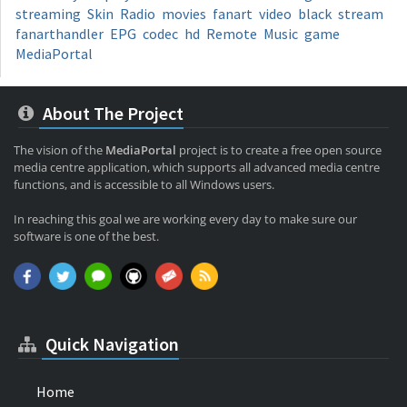
streaming
Skin
Radio
movies
fanart
video
black
stream
fanarthandler
EPG
codec
hd
Remote
Music
game
MediaPortal
About The Project
The vision of the
MediaPortal
project is to create a free open source
media centre application, which supports all advanced media centre
functions, and is accessible to all Windows users.
In reaching this goal we are working every day to make sure our
software is one of the best.
Quick Navigation
Home