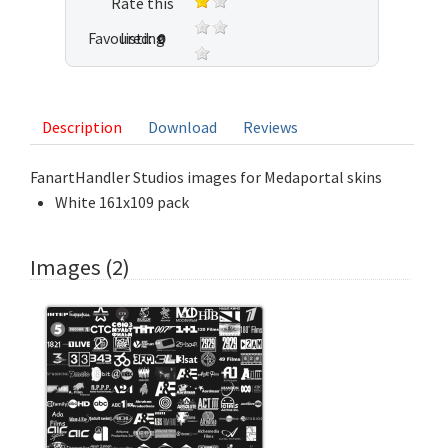
Rate this
Favoured:
listing
0
1 vote
Description
Download
Reviews
FanartHandler Studios images for Medaportal skins
White 161x109 pack
Images (2)