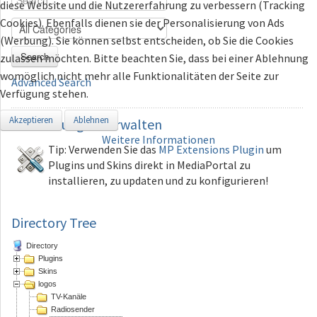
diese Website und die Nutzererfahrung zu verbessern (Tracking
Cookies). Ebenfalls dienen sie der Personalisierung von Ads
(Werbung). Sie können selbst entscheiden, ob Sie die Cookies
Search
zulassen möchten. Bitte beachten Sie, dass bei einer Ablehnung
womöglich nicht mehr alle Funktionalitäten der Seite zur
Advanced Search
Verfügung stehen.
Akzeptieren
Ablehnen
Erweiterungen
verwalten
Weitere Informationen
Tip: Verwenden Sie das
MP Extensions Plugin
um
Plugins und Skins direkt in MediaPortal zu
installieren, zu updaten und zu konfigurieren!
Directory Tree
Directory
Plugins
Skins
logos
TV-Kanäle
Radiosender