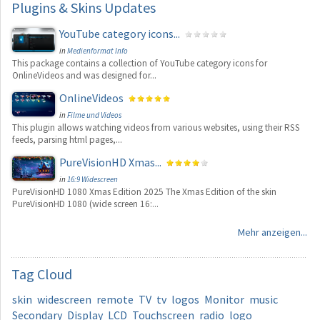
Plugins
& Skins Updates
YouTube category icons...
in
Medienformat Info
This package contains a collection of YouTube category icons for
OnlineVideos and was designed for...
OnlineVideos
in
Filme und Videos
This plugin allows watching videos from various websites, using their RSS
feeds, parsing html pages,...
PureVisionHD Xmas...
in
16:9 Widescreen
PureVisionHD 1080 Xmas Edition 2025 The Xmas Edition of the skin
PureVisionHD 1080 (wide screen 16:...
Mehr anzeigen...
Tag
Cloud
skin
widescreen
remote
TV
tv
logos
Monitor
music
Secondary
Display
LCD
Touchscreen
radio
logo