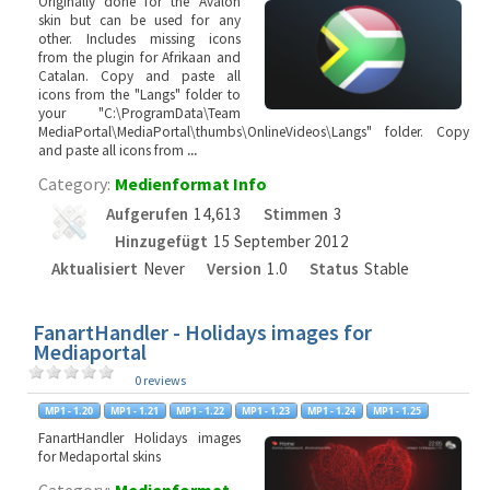
Originally done for the Avalon
skin but can be used for any
other. Includes missing icons
from the plugin for Afrikaan and
Catalan. Copy and paste all
icons from the "Langs" folder to
your "C:\ProgramData\Team
MediaPortal\MediaPortal\thumbs\OnlineVideos\Langs" folder. Copy
and paste all icons from
...
Category:
Medienformat Info
Aufgerufen
14,613
Stimmen
3
Hinzugefügt
15 September 2012
Aktualisiert
Never
Version
1.0
Status
Stable
FanartHandler - Holidays images for
Mediaportal
0 reviews
FanartHandler Holidays images
for Medaportal skins