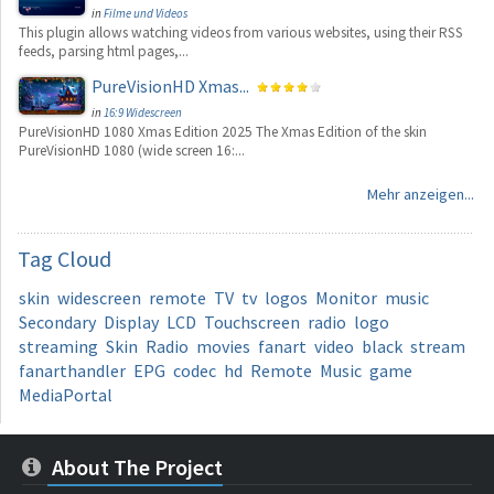
in
Filme und Videos
This plugin allows watching videos from various websites, using their RSS
feeds, parsing html pages,...
PureVisionHD Xmas...
in
16:9 Widescreen
PureVisionHD 1080 Xmas Edition 2025 The Xmas Edition of the skin
PureVisionHD 1080 (wide screen 16:...
Mehr anzeigen...
Tag
Cloud
skin
widescreen
remote
TV
tv
logos
Monitor
music
Secondary
Display
LCD
Touchscreen
radio
logo
streaming
Skin
Radio
movies
fanart
video
black
stream
fanarthandler
EPG
codec
hd
Remote
Music
game
MediaPortal
About The Project