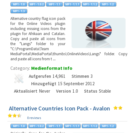
Alternative country flag icon pack
for the Online Videos plugin
including missing icons from the
plugin for Afrikaan and Catalan.
Copy and paste all icons from
the "Langs" folder to your
"C:\ProgramData\Team
MediaPortal\MediaPortal\thumbs\OnlineVideos\Langs" folder. Copy
and paste all icons from t
...
Category:
Medienformat Info
Aufgerufen
14,961
Stimmen
3
Hinzugefügt
15 September 2012
Aktualisiert
Never
Version
1.0
Status
Stable
Alternative Countries Icon Pack - Avalon
0 reviews