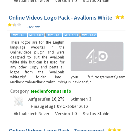
Aktualisiert
Never
Version
1.0
Status
Stable
Online Videos Logo Pack - Avallonis White
0 reviews
These logos are for the English
language websites in the
OnlineVideos plugin and were
designed to suit the Avallonis
White skin but can be used for
any other. Copy and paste all
logos from the "Avallonis
White.zip" folder into your "C:\ProgramData\Team
MediaPortal\MediaPortal\thumbs\OnlineVideos\Ic
...
Category:
Medienformat Info
Aufgerufen
16,279
Stimmen
3
Hinzugefügt
09 Oktober 2012
Aktualisiert
Never
Version
1.0
Status
Stable
Online Videos Logo Pack - Transparent