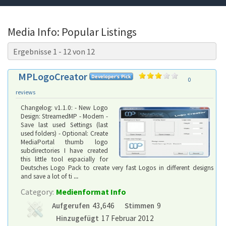
Media Info: Popular Listings
Ergebnisse 1 - 12 von 12
MPLogoCreator
0
reviews
Changelog: v1.1.0: - New Logo
Design: StreamedMP - Modern -
Save last used Settings (last
used folders) - Optional: Create
MediaPortal thumb logo
subdirectories I have created
this little tool espacially for
Deutsches Logo Pack to create very fast Logos in different designs
and save a lot of ti
...
Category:
Medienformat Info
Aufgerufen
43,646
Stimmen
9
Hinzugefügt
17 Februar 2012