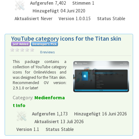
Aufgerufen
7,402
Stimmen
1
Hinzugefügt
04 Juni 2020
Aktualisiert
Never
Version
1.0.0.15
Status
Stable
YouTube category icons for the Titan skin
0 reviews
This package contains a
collection of YouTube category
icons for OnlineVideos and
was designed for the Titan skin.
Recommended OV version:
2.9.1.0 or later!
Category:
Medienforma
t Info
Aufgerufen
1,173
Hinzugefügt
16 Juni 2026
Aktualisiert
13 Juli 2026
Version
1.1
Status
Stable