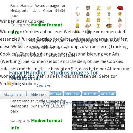
FanartHandler Awards images for
Medaportal skins Color 96x96
pack
Wir benutzen Cookies
Category:
Medienformat
Wir nutzen Cookies auf unserer Website. Einige von ihnen sind
Info
essenziell für den Betrieb der Seite, während andere uns helfen,
Aufgerufen
7,428
Hinzugefügt
04 Juni 2020
diese Website und die Nutzererfahrung zu verbessern (Tracking
Aktualisiert
Never
Cookies). Ebenfalls dienen sie der Personalisierung von Ads
Version
1.0.0.9
Status
Stable
(Werbung). Sie können selbst entscheiden, ob Sie die Cookies
zulassen möchten. Bitte beachten Sie, dass bei einer Ablehnung
FanartHandler - Studios images for
womöglich nicht mehr alle Funktionalitäten der Seite zur
Mediaportal
Verfügung stehen.
0 reviews
Akzeptieren
Ablehnen
FanartHandler Studios images for
Weitere Informationen
Medaportal skins White 161x109
pack
Category:
Medienformat
Info