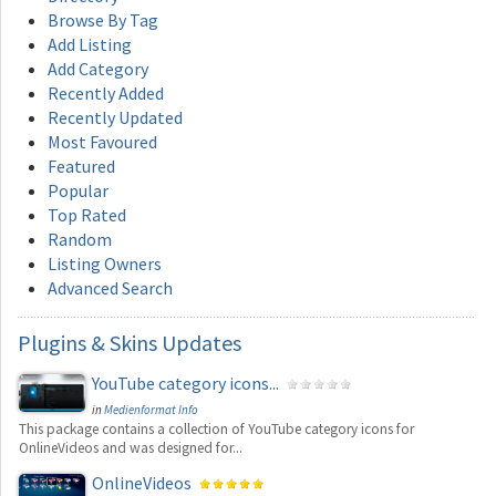
Browse By Tag
Add Listing
Add Category
Recently Added
Recently Updated
Most Favoured
Featured
Popular
Top Rated
Random
Listing Owners
Advanced Search
Plugins
& Skins Updates
YouTube category icons...
in
Medienformat Info
This package contains a collection of YouTube category icons for
OnlineVideos and was designed for...
OnlineVideos