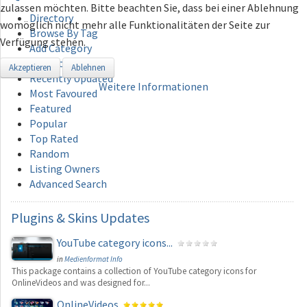
zulassen möchten. Bitte beachten Sie, dass bei einer Ablehnung
Directory
womöglich nicht mehr alle Funktionalitäten der Seite zur
Browse By Tag
Verfügung stehen.
Add Category
Recently Added
Akzeptieren
Ablehnen
Recently Updated
Weitere Informationen
Most Favoured
Featured
Popular
Top Rated
Random
Listing Owners
Advanced Search
Plugins
& Skins Updates
YouTube category icons...
in
Medienformat Info
This package contains a collection of YouTube category icons for
OnlineVideos and was designed for...
OnlineVideos