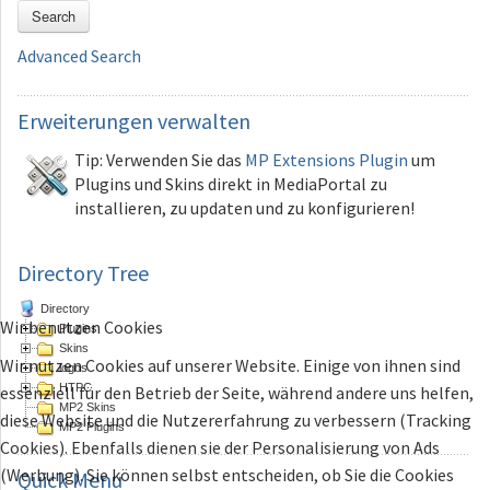
Search
Advanced Search
Erweiterungen
verwalten
Tip: Verwenden Sie das
MP Extensions Plugin
um
Plugins und Skins direkt in MediaPortal zu
installieren, zu updaten und zu konfigurieren!
Directory Tree
Directory
Wir benutzen Cookies
Plugins
Skins
Wir nutzen Cookies auf unserer Website. Einige von ihnen sind
logos
HTPC
essenziell für den Betrieb der Seite, während andere uns helfen,
MP2 Skins
diese Website und die Nutzererfahrung zu verbessern (Tracking
MP2 Plugins
Cookies). Ebenfalls dienen sie der Personalisierung von Ads
(Werbung). Sie können selbst entscheiden, ob Sie die Cookies
Quick
Menu