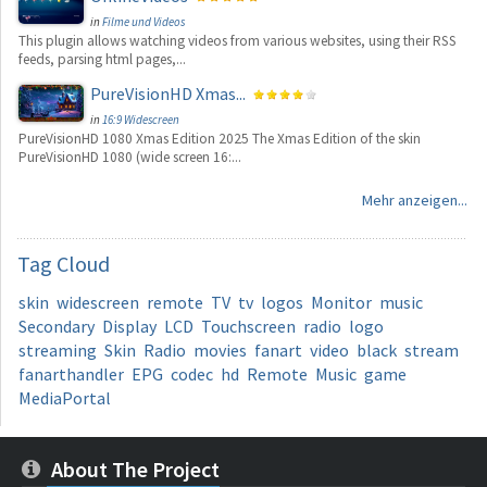
in
Filme und Videos
This plugin allows watching videos from various websites, using their RSS
feeds, parsing html pages,...
PureVisionHD Xmas...
in
16:9 Widescreen
PureVisionHD 1080 Xmas Edition 2025 The Xmas Edition of the skin
PureVisionHD 1080 (wide screen 16:...
Mehr anzeigen...
Tag
Cloud
skin
widescreen
remote
TV
tv
logos
Monitor
music
Secondary
Display
LCD
Touchscreen
radio
logo
streaming
Skin
Radio
movies
fanart
video
black
stream
fanarthandler
EPG
codec
hd
Remote
Music
game
MediaPortal
About The Project