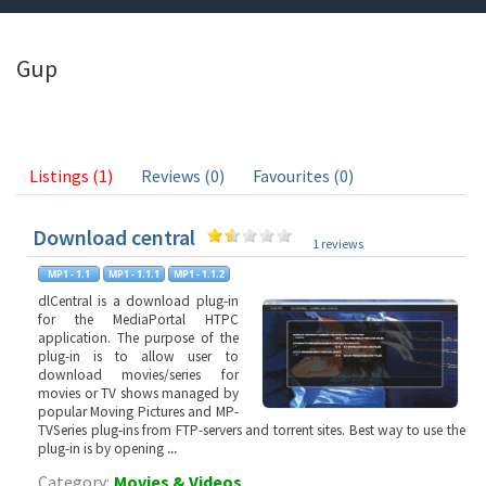
Gup
Listings (1)
Reviews (0)
Favourites (0)
Download central
1 reviews
dlCentral is a download plug-in
for the MediaPortal HTPC
application. The purpose of the
plug-in is to allow user to
download movies/series for
movies or TV shows managed by
popular Moving Pictures and MP-
TVSeries plug-ins from FTP-servers and torrent sites. Best way to use the
plug-in is by opening
...
Category:
Movies & Videos