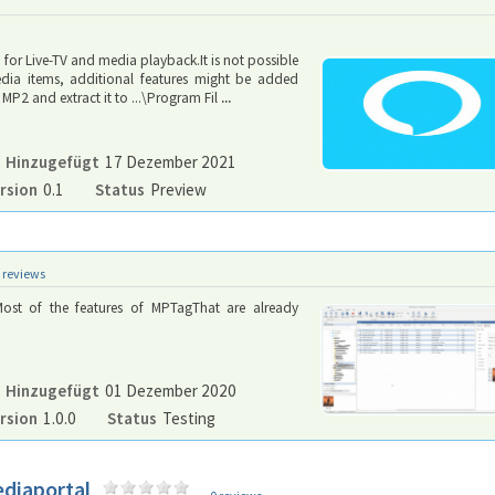
for Live-TV and media playback.It is not possible
dia items, additional features might be added
MP2 and extract it to ...\Program Fil
...
Hinzugefügt
17 Dezember 2021
rsion
0.1
Status
Preview
 reviews
ost of the features of MPTagThat are already
Hinzugefügt
01 Dezember 2020
rsion
1.0.0
Status
Testing
ediaportal