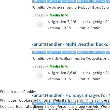
FanartHandler Awards images for Medaportal skins Color
Category:
Media Info
Aufgerufen
7,426
Hinzugefügt
04
Version
1.0.0.9
Status
Stable
FanartHandler - Multi Weather backd
FanartHandler Multi Weather images for Medaportal skins
Category:
Media Info
Aufgerufen
8,638
Hinzugefügt
04
Version
1.0.0.5
Status
Stable
Wir benutzen Cookies
FanartHandler - Holidays images for 
Wir nutzen Cookies auf unserer Website. Einige von ihnen sind ess
Cookies). Ebenfalls dienen sie der Personalisierung von Ads (Wer
FanartHandler Holidays images for Medaportal skins