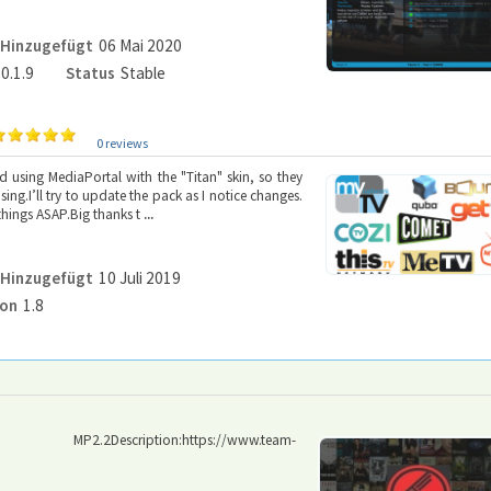
Hinzugefügt
06 Mai 2020
.0.1.9
Status
Stable
0 reviews
 using MediaPortal with the "Titan" skin, so they
ng.I’ll try to update the pack as I notice changes.
 things ASAP.Big thanks t
...
Hinzugefügt
10 Juli 2019
ion
1.8
iption:https://www.team-