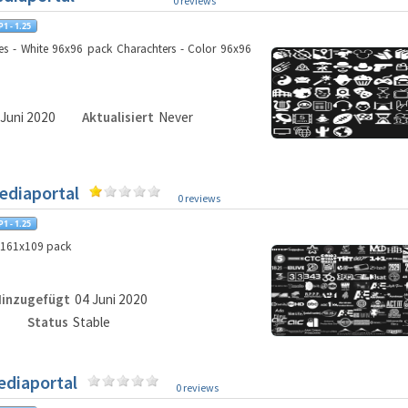
0 reviews
es - White 96x96 pack Charachters - Color 96x96
 Juni 2020
Aktualisiert
Never
ediaportal
0 reviews
e 161x109 pack
inzugefügt
04 Juni 2020
5
Status
Stable
ediaportal
0 reviews