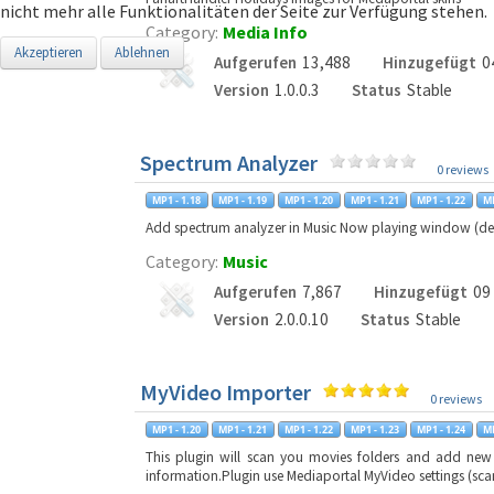
nicht mehr alle Funktionalitäten der Seite zur Verfügung stehen.
Category:
Media Info
Akzeptieren
Ablehnen
Aufgerufen
13,488
Hinzugefügt
0
Version
1.0.0.3
Status
Stable
Spectrum Analyzer
0 reviews
Add spectrum analyzer in Music Now playing window (de
Category:
Music
Aufgerufen
7,867
Hinzugefügt
09
Version
2.0.0.10
Status
Stable
MyVideo Importer
0 reviews
This plugin will scan you movies folders and add ne
information.Plugin use Mediaportal MyVideo settings (sca