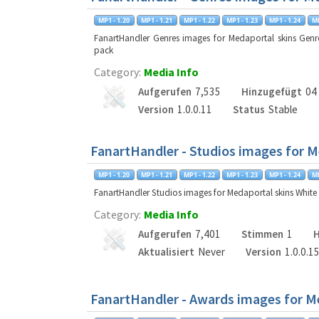
FanartHandler Genres images for Medaportal skins Genr
pack
Category:
Media Info
Aufgerufen
7,535
Hinzugefügt
04
Version
1.0.0.11
Status
Stable
FanartHandler - Studios images for M
FanartHandler Studios images for Medaportal skins Whit
Category:
Media Info
Aufgerufen
7,401
Stimmen
1
H
Aktualisiert
Never
Version
1.0.0.1
FanartHandler - Awards images for M