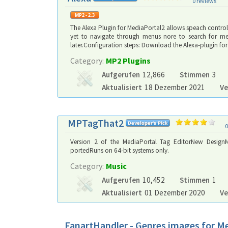
0 reviews
The Alexa Plugin for MediaPortal2 allows speach control 
yet to navigate through menus nore to search for me
later.Configuration steps: Download the Alexa-plugin for 
Category:
MP2 Plugins
Aufgerufen
12,866
Stimmen
3
Aktualisiert
18 Dezember 2021
Ve
MPTagThat2
0
Version 2 of the MediaPortal Tag EditorNew DesignM
portedRuns on 64-bit systems only.
Category:
Music
Aufgerufen
10,452
Stimmen
1
Aktualisiert
01 Dezember 2020
Ve
FanartHandler - Genres images for M