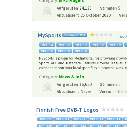
Category:
MP2 Plugins
Aufgerufen
24,135
Stimmen
5
Aktualisiert
25 Oktober 2020
Ver
MySports
0 revi
MySports is plugin for MediaPortal for browsing crow
Sports API and Metadata Features Browse leagues, te
calendar Import your local sport files Supported skins 
Category:
News & Info
Aufgerufen
16,620
Stimmen
1
Aktualisiert
Never
Version
1.0.0.0
Finnish Free DVB-T Logos