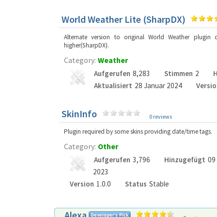
World Weather Lite (SharpDX)
Alternate version to original World Weather plugin
higher(SharpDX).
Category:
Weather
Aufgerufen
8,283
Stimmen
2
H
Aktualisiert
28 Januar 2024
Versio
SkinInfo
0 reviews
Plugin required by some skins providing date/time tags.
Category:
Other
Aufgerufen
3,796
Hinzugefügt
09
2023
Version
1.0.0
Status
Stable
Alexa