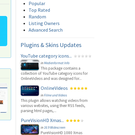
Popular
Top Rated
Random
Listing Owners
Advanced Search
Plugins
& Skins Updates
YouTube category icons...
in
Medienformat Info
This package contains a
collection of YouTube category icons for
OnlineVideos and was designed for...
OnlineVideos
in
Filme und Videos
This plugin allows watching videos from
various websites, using their RSS feeds,
parsing html pages,...
PureVisionHD Xmas...
in
16:9 Widescreen
PureVisionHD 1080 Xmas