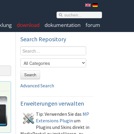
klung
download
dokumentation
forum
Search
Repository
Search
Advanced Search
Erweiterungen
verwalten
Tip: Verwenden Sie das
MP
Extensions Plugin
um
Plugins und Skins direkt in
MediaPortal zu installieren, zu