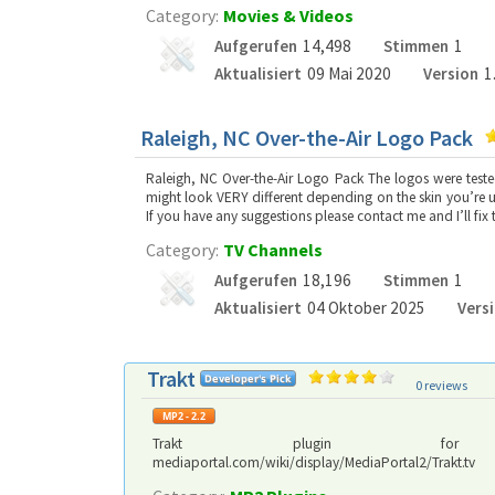
Category:
Movies & Videos
Aufgerufen
14,498
Stimmen
1
Aktualisiert
09 Mai 2020
Version
1
Raleigh, NC Over-the-Air Logo Pack
Raleigh, NC Over-the-Air Logo Pack The logos were tested
might look VERY different depending on the skin you’re usi
If you have any suggestions please contact me and I’ll fix
Category:
TV Channels
Aufgerufen
18,196
Stimmen
1
Aktualisiert
04 Oktober 2025
Vers
Trakt
0 reviews
Trakt plugin for MP2.2Descr
mediaportal.com/wiki/display/MediaPortal2/Trakt.tv