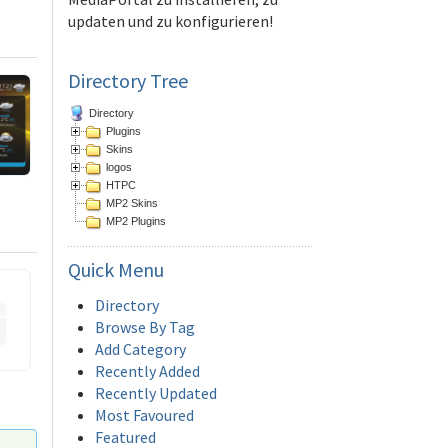
updaten und zu konfigurieren!
Directory Tree
Directory
Plugins
Skins
logos
HTPC
MP2 Skins
MP2 Plugins
Quick
Menu
Directory
Browse By Tag
Add Category
Recently Added
Recently Updated
Most Favoured
Featured