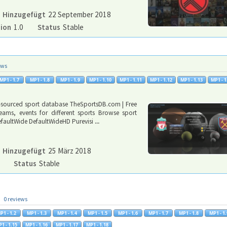
Hinzugefügt
22 September 2018
sion
1.0
Status
Stable
ews
d-sourced sport database TheSportsDB.com | Free
ams, events for different sports Browse sport
DefaultWide DefaultWideHD Purevisi
...
Hinzugefügt
25 März 2018
Status
Stable
0 reviews