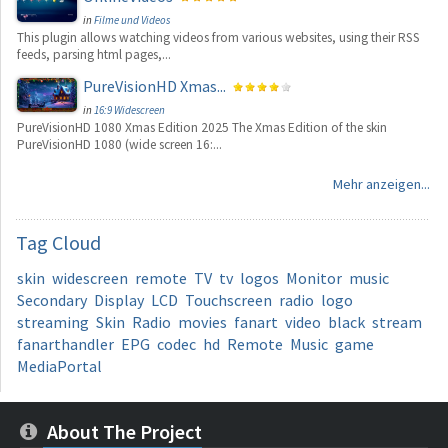
in
Filme und Videos
This plugin allows watching videos from various websites, using their RSS
feeds, parsing html pages,...
PureVisionHD Xmas...
in
16:9 Widescreen
PureVisionHD 1080 Xmas Edition 2025 The Xmas Edition of the skin
PureVisionHD 1080 (wide screen 16:...
Mehr anzeigen...
Tag
Cloud
skin
widescreen
remote
TV
tv
logos
Monitor
music
Secondary
Display
LCD
Touchscreen
radio
logo
streaming
Skin
Radio
movies
fanart
video
black
stream
fanarthandler
EPG
codec
hd
Remote
Music
game
MediaPortal
About The Project