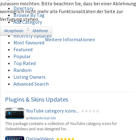
zulassen möchten. Bitte beachten Sie, dass bei einer Ablehnung
Directory
womöglich nicht mehr alle Funktionalitäten der Seite zur
Browse By Tag
Verfügung stehen.
Add Category
Recently Added
Akzeptieren
Ablehnen
Recently Updated
Weitere Informationen
Most Favoured
Featured
Popular
Top Rated
Random
Listing Owners
Advanced Search
Plugins
& Skins Updates
YouTube category icons...
in
Medienformat Info
This package contains a collection of YouTube category icons for
OnlineVideos and was designed for...
OnlineVideos