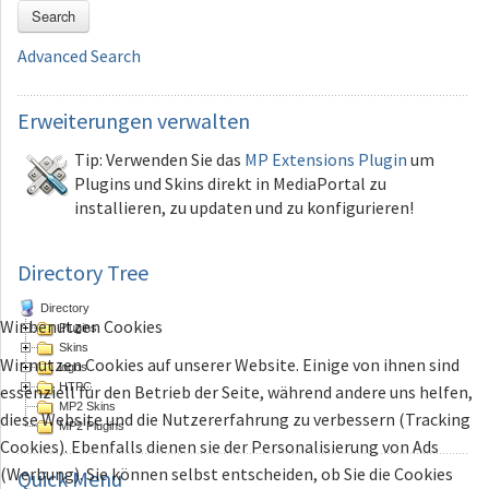
Search
Advanced Search
Erweiterungen
verwalten
Tip: Verwenden Sie das
MP Extensions Plugin
um
Plugins und Skins direkt in MediaPortal zu
installieren, zu updaten und zu konfigurieren!
Directory Tree
Directory
Wir benutzen Cookies
Plugins
Skins
Wir nutzen Cookies auf unserer Website. Einige von ihnen sind
logos
HTPC
essenziell für den Betrieb der Seite, während andere uns helfen,
MP2 Skins
diese Website und die Nutzererfahrung zu verbessern (Tracking
MP2 Plugins
Cookies). Ebenfalls dienen sie der Personalisierung von Ads
(Werbung). Sie können selbst entscheiden, ob Sie die Cookies
Quick
Menu