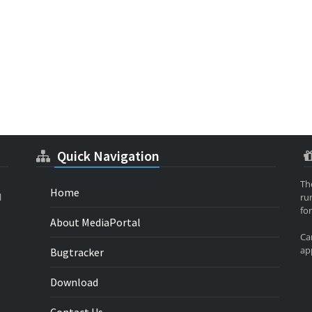
Quick Navigation
Th
Home
l
ru
for
About MediaPortal
Ca
app
Bugtracker
Download