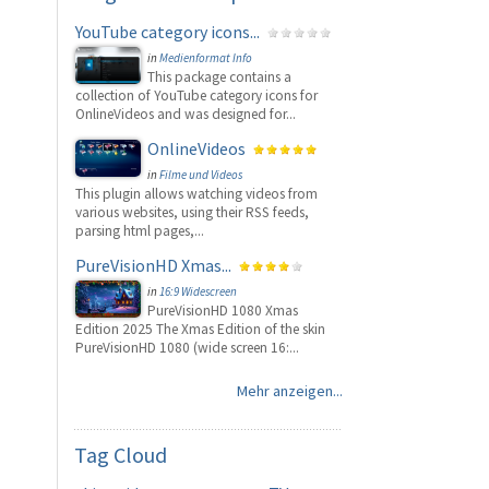
YouTube category icons...
in
Medienformat Info
This package contains a
collection of YouTube category icons for
OnlineVideos and was designed for...
OnlineVideos
in
Filme und Videos
This plugin allows watching videos from
various websites, using their RSS feeds,
parsing html pages,...
PureVisionHD Xmas...
in
16:9 Widescreen
PureVisionHD 1080 Xmas
Edition 2025 The Xmas Edition of the skin
PureVisionHD 1080 (wide screen 16:...
Mehr anzeigen...
Tag
Cloud