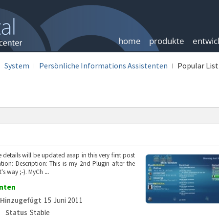
home
produkte
entwic
System
Persönliche Informations Assistenten
Popular List
 details will be updated asap in this very first post
ion: Description: This is my 2nd Plugin after the
t's way ;-). MyCh
...
enten
Hinzugefügt
15 Juni 2011
Status
Stable