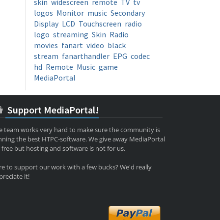
skin
widescreen
remote
TV
tv
logos
Monitor
music
Secondary
Display
LCD
Touchscreen
radio
logo
streaming
Skin
Radio
movies
fanart
video
black
stream
fanarthandler
EPG
codec
hd
Remote
Music
game
MediaPortal
Support MediaPortal!
e team works very hard to make sure the community is
nning the best HTPC-software. We give away MediaPortal
 free but hosting and software is not for us.
re to support our work with a few bucks? We'd really
reciate it!