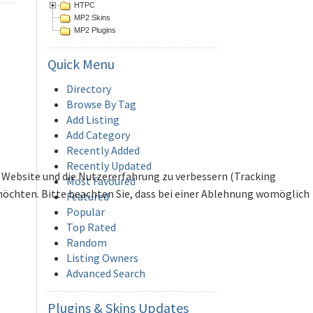
HTPC
MP2 Skins
MP2 Plugins
Quick
Menu
Directory
Browse By Tag
Add Listing
Add Category
Recently Added
Recently Updated
se Website und die Nutzererfahrung zu verbessern (Tracking
Most Favoured
 möchten. Bitte beachten Sie, dass bei einer Ablehnung womöglich
Featured
Popular
Top Rated
Random
Listing Owners
Advanced Search
Plugins
& Skins Updates