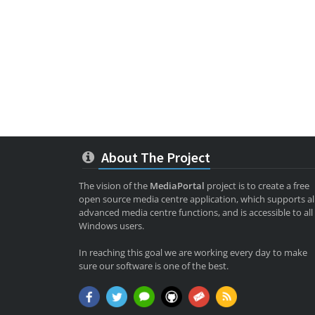
About The Project
The vision of the
MediaPortal
project is to create a free
open source media centre application, which supports al
advanced media centre functions, and is accessible to all
Windows users.
In reaching this goal we are working every day to make
sure our software is one of the best.