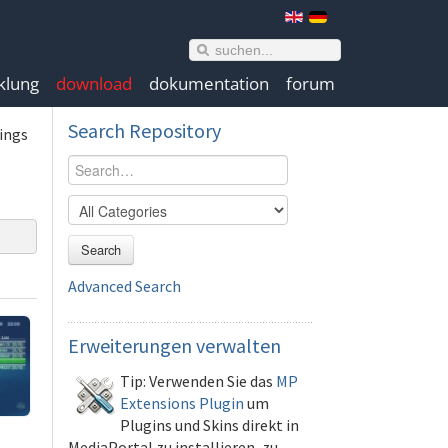
klung
download
dokumentation
forum
Search
Repository
ings
Search
Advanced Search
Erweiterungen
verwalten
Tip: Verwenden Sie das
MP
Extensions Plugin
um
Plugins und Skins direkt in
MediaPortal zu installieren, zu