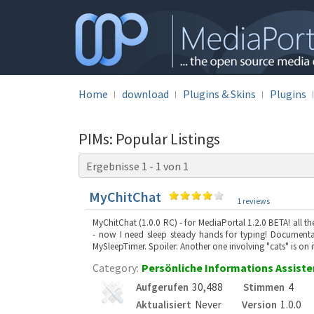
Home
download
Plugins & Skins
Plugins
PIMs: Popular Listings
Ergebnisse 1 - 1 von 1
MyChitChat
1 reviews
MyChitChat (1.0.0 RC) - for MediaPortal 1.2.0 BETA! all the
- now I need sleep steady hands for typing! Documentat
MySleepTimer. Spoiler: Another one involving "cats" is on i
Category:
Persönliche Informations Assist
Aufgerufen
30,488
Stimmen
4
Aktualisiert
Never
Version
1.0.0