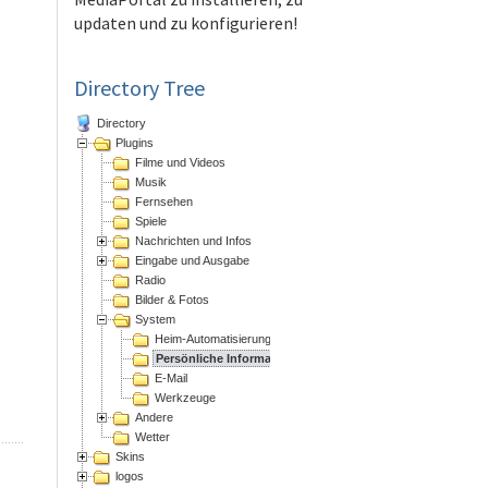
updaten und zu konfigurieren!
Directory Tree
Directory
Plugins
Filme und Videos
Musik
Fernsehen
Spiele
Nachrichten und Infos
Eingabe und Ausgabe
Radio
Bilder & Fotos
System
Heim-Automatisierung
Persönliche Informations Assistenten
E-Mail
Werkzeuge
Andere
Wetter
Skins
logos