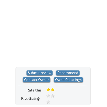
Submit review
Recommend
Contact Owner
Owner's listings
Rate this
Favoured:
listing
0