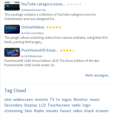
YouTube category icons...
in
Medienformat Info
This package contains a collection of YouTube category icons for
OnlineVideos and was designed for...
OnlineVideos
in
Filme und Videos
This plugin allows watching videos from various websites, using their RSS
feeds, parsing html pages,...
PureVisionHD Xmas...
in
16:9 Widescreen
PureVisionHD 1080 Xmas Edition 2025 The Xmas Edition of the skin
PureVisionHD 1080 (wide screen 16:...
Mehr anzeigen...
Tag
Cloud
skin
widescreen
remote
TV
tv
logos
Monitor
music
Secondary
Display
LCD
Touchscreen
radio
logo
streaming
Skin
Radio
movies
fanart
video
black
stream