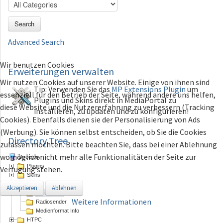
Search
Advanced Search
Wir benutzen Cookies
Erweiterungen
verwalten
Wir nutzen Cookies auf unserer Website. Einige von ihnen sind
Tip: Verwenden Sie das
MP Extensions Plugin
um
essenziell für den Betrieb der Seite, während andere uns helfen,
Plugins und Skins direkt in MediaPortal zu
diese Website und die Nutzererfahrung zu verbessern (Tracking
installieren, zu updaten und zu konfigurieren!
Cookies). Ebenfalls dienen sie der Personalisierung von Ads
(Werbung). Sie können selbst entscheiden, ob Sie die Cookies
Directory Tree
zulassen möchten. Bitte beachten Sie, dass bei einer Ablehnung
womöglich nicht mehr alle Funktionalitäten der Seite zur
Directory
Plugins
Verfügung stehen.
Skins
logos
Akzeptieren
Ablehnen
TV-Kanäle
Weitere Informationen
Radiosender
Medienformat Info
HTPC