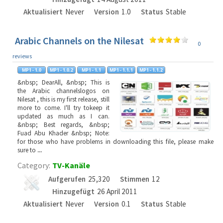
Aktualisiert
Never
Version
1.0
Status
Stable
Arabic Channels on the Nilesat
0
reviews
&nbsp; DearAll, &nbsp; This is
the Arabic channelslogos on
Nilesat , this is my first release, still
more to come. I'll try tokeep it
updated as much as I can.
&nbsp; Best regards, &nbsp;
Fuad Abu Khader &nbsp; Note:
for those who have problems in downloading this file, please make
sure to
...
Category:
TV-Kanäle
Aufgerufen
25,320
Stimmen
12
Hinzugefügt
26 April 2011
Aktualisiert
Never
Version
0.1
Status
Stable