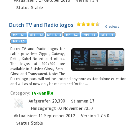
Aktualisiert
27 Oktober 2010
Version
1.4
Status
Stable
Dutch TV and Radio logos
0 reviews
Dutch TV and Radio logos for
cable providers: Ziggo, Caiway,
Delta, Kabel Noord and others.
The logos at 200x200 are
available in 3 styles: Gloss, Semi-
Gloss and Transparent. Note: The
Dutch logo pack will not be updated anymore as standalone extension
and will as of now only be maintained for the
...
Category:
TV-Kanäle
Aufgerufen
29,390
Stimmen
17
Hinzugefügt
02 November 2010
Aktualisiert
11 September 2012
Version
1.7.5.0
Status
Stable