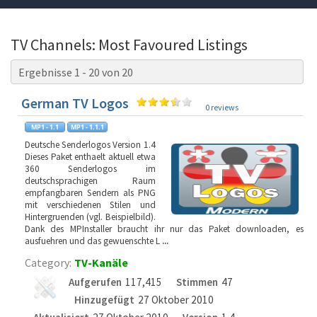
TV Channels: Most Favoured Listings
Ergebnisse 1 - 20 von 20
German TV Logos
0 reviews
Deutsche Senderlogos Version 1.4
Dieses Paket enthaelt aktuell etwa
360 Senderlogos im
deutschsprachigen Raum
empfangbaren Sendern als PNG
mit verschiedenen Stilen und
Hintergruenden (vgl. Beispielbild).
Dank des MPInstaller braucht ihr nur das Paket downloaden, es
ausfuehren und das gewuenschte L
...
Category:
TV-Kanäle
Aufgerufen
117,415
Stimmen
47
Hinzugefügt
27 Oktober 2010