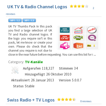
UK TV & Radio Channel Logos
2
reviews
UK TV Thumbs Pack In this pack
you find a large selection of UK
TV and Radio channel logos. If
the logo you require isn't in this
pack, let me know or create your
own. Please do check that the
channel you require is not due to
close in the near future before requesting. You can use this list for i
...
Category:
TV-Kanäle
Aufgerufen
118,327
Stimmen
34
Hinzugefügt
26 Oktober 2010
Aktualisiert
26 Januar 2013
Version
5.0.0.7
Status
Stable
Swiss Radio + TV Logos
0 reviews