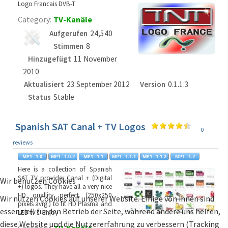
Logo Francais DVB-T
Category:
TV-Kanäle
Aufgerufen
24,540
Stimmen
8
Hinzugefügt
11 November
2010
Aktualisiert
23 September 2012
Version
0.1.1.3
Status
Stable
Spanish SAT Canal + TV Logos
0
reviews
Here is a collection of Spanish
SAT TV provider Canal + (Digital
Wir benutzen Cookies
+) logos. They have all a very nice
HD quallity perfect (250x250
Wir nutzen Cookies auf unserer Website. Einige von ihnen sind
pixels avrg.) to fit HD Plasma and
essenziell für den Betrieb der Seite, während andere uns helfen,
LED tv's. Enjoy
diese Website und die Nutzererfahrung zu verbessern (Tracking