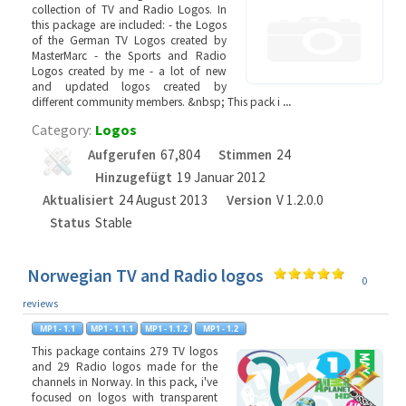
collection of TV and Radio Logos. In
this package are included: - the Logos
of the German TV Logos created by
MasterMarc - the Sports and Radio
Logos created by me - a lot of new
and updated logos created by
different community members. &nbsp; This pack i
...
Category:
Logos
Aufgerufen
67,804
Stimmen
24
Hinzugefügt
19 Januar 2012
Aktualisiert
24 August 2013
Version
V 1.2.0.0
Status
Stable
Norwegian TV and Radio logos
0
reviews
This package contains 279 TV logos
and 29 Radio logos made for the
channels in Norway. In this pack, i've
focused on logos with transparent