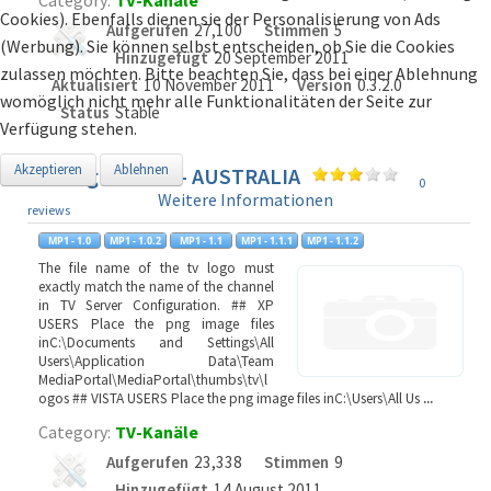
Category:
TV-Kanäle
Cookies). Ebenfalls dienen sie der Personalisierung von Ads
Aufgerufen
27,100
Stimmen
5
(Werbung). Sie können selbst entscheiden, ob Sie die Cookies
Hinzugefügt
20 September 2011
zulassen möchten. Bitte beachten Sie, dass bei einer Ablehnung
Aktualisiert
10 November 2011
Version
0.3.2.0
womöglich nicht mehr alle Funktionalitäten der Seite zur
Status
Stable
Verfügung stehen.
Akzeptieren
Ablehnen
TV Logo's Pack - AUSTRALIA
0
Weitere Informationen
reviews
The file name of the tv logo must
exactly match the name of the channel
in TV Server Configuration. ## XP
USERS Place the png image files
inC:\Documents and Settings\All
Users\Application Data\Team
MediaPortal\MediaPortal\thumbs\tv\l
ogos ## VISTA USERS Place the png image files inC:\Users\All Us
...
Category:
TV-Kanäle
Aufgerufen
23,338
Stimmen
9
Hinzugefügt
14 August 2011