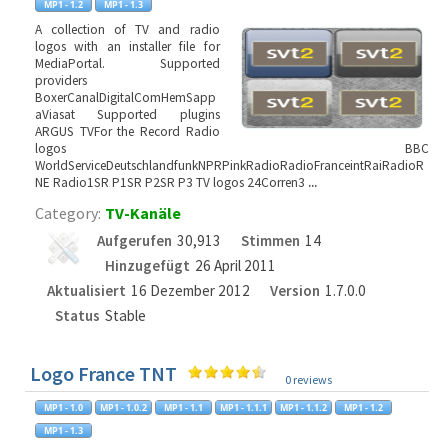
A collection of TV and radio
logos with an installer file for
MediaPortal. Supported
providers
BoxerCanalDigitalComHemSapp
aViasat Supported plugins
ARGUS TVFor the Record Radio
logos BBC
WorldServiceDeutschlandfunkNPRPinkRadioRadioFranceintRaiRadioR
NE Radio1SR P1SR P2SR P3 TV logos 24Corren3
...
Category:
TV-Kanäle
Aufgerufen
30,913
Stimmen
14
Hinzugefügt
26 April 2011
Aktualisiert
16 Dezember 2012
Version
1.7.0.0
Status
Stable
Logo France TNT
0 reviews