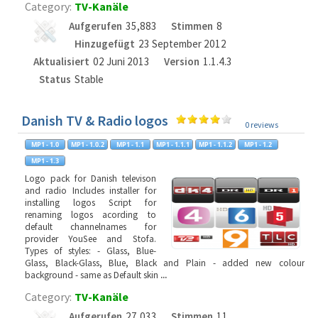
Category:
TV-Kanäle
Aufgerufen
35,883
Stimmen
8
Hinzugefügt
23 September 2012
Aktualisiert
02 Juni 2013
Version
1.1.4.3
Status
Stable
Danish TV & Radio logos
0 reviews
Logo pack for Danish televison
and radio Includes installer for
installing logos Script for
renaming logos acording to
default channelnames for
provider YouSee and Stofa.
Types of styles: - Glass, Blue-
Glass, Black-Glass, Blue, Black and Plain - added new colour
background - same as Default skin
...
Category:
TV-Kanäle
Aufgerufen
27,033
Stimmen
11