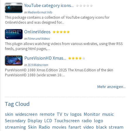
YouTube category icons...
in
Medienformat Info
This package contains a collection of YouTube category icons for
OnlineVideos and was designed for...
OnlineVideos
in
Filme und Videos
This plugin allows watching videos from various websites, using their RSS
feeds, parsing html pages,...
PureVisionHD Xmas...
in
16:9 Widescreen
PureVisionHD 1080 Xmas Edition 2025 The Xmas Edition of the skin
PureVisionHD 1080 (wide screen 16:...
Mehr anzeigen...
Tag
Cloud
skin
widescreen
remote
TV
tv
logos
Monitor
music
Secondary
Display
LCD
Touchscreen
radio
logo
streaming
Skin
Radio
movies
fanart
video
black
stream