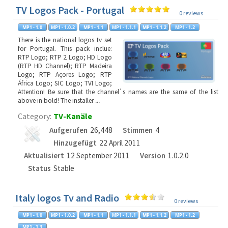
TV Logos Pack - Portugal
0 reviews
There is the national logos tv set
for Portugal. This pack inclue:
RTP Logo; RTP 2 Logo; HD Logo
(RTP HD Channel); RTP Madeira
Logo; RTP Açores Logo; RTP
África Logo; SIC Logo; TVI Logo;
Attention! Be sure that the channel`s names are the same of the list
above in bold! The installer
...
Category:
TV-Kanäle
Aufgerufen
26,448
Stimmen
4
Hinzugefügt
22 April 2011
Aktualisiert
12 September 2011
Version
1.0.2.0
Status
Stable
Italy logos Tv and Radio
0 reviews