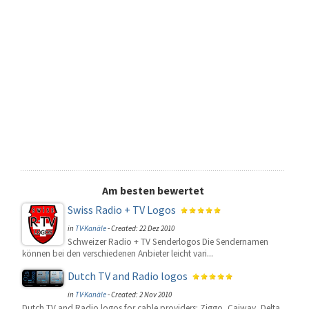
Am besten bewertet
Swiss Radio + TV Logos
in
TV-Kanäle
-
Created: 22 Dez 2010
Schweizer Radio + TV Senderlogos Die Sendernamen
können bei den verschiedenen Anbieter leicht vari...
Dutch TV and Radio logos
in
TV-Kanäle
-
Created: 2 Nov 2010
Dutch TV and Radio logos for cable providers: Ziggo, Caiway, Delta,