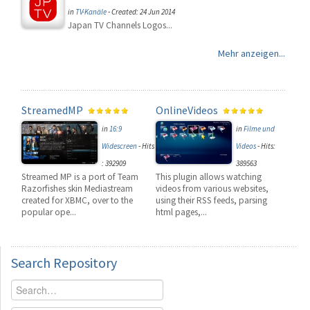
in
TV-Kanäle
-
Created: 24 Jun 2014
Japan TV Channels Logos...
Mehr anzeigen...
StreamedMP
OnlineVideos
in
16:9
in
Filme und
Widescreen
-
Hits
Videos
-
Hits:
: 392909
389563
Streamed MP is a port of Team
This plugin allows watching
Razorfishes skin Mediastream
videos from various websites,
created for XBMC, over to the
using their RSS feeds, parsing
popular ope...
html pages,...
Search
Repository