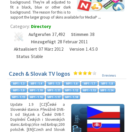
background. They're all adjusted to
fit a black, blue or other dark
background. The reason for this is to
support the larger group of skins available for MediaP
...
Category:
Directory
Aufgerufen
37,492
Stimmen
38
Hinzugefügt
28 Februar 2011
Aktualisiert
07 März 2012
Version
1.4.5.0
Status
Stable
Czech & Slovak TV logos
0 reviews
Update 1.9 [CZ]České a
Slovenské stanice. Převážně DVB-
S od SkyLink a České DVB-T.
Doplnění Českých i Slovenských
stanic.&nbsp;Více než&nbsp;200
položek. [EN]Czech and Slovak