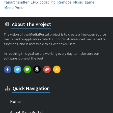
fanarthandler
EPG
codec
hd
Remote
Music
game
MediaPortal
About The Project
The vision of the
MediaPortal
project is to create a free open source
media centre application, which supports all advanced media centre
functions, and is accessible to all Windows users.
In reaching this goal we are working every day to make sure our
software is one of the best.
Quick Navigation
Home
About MediaPortal