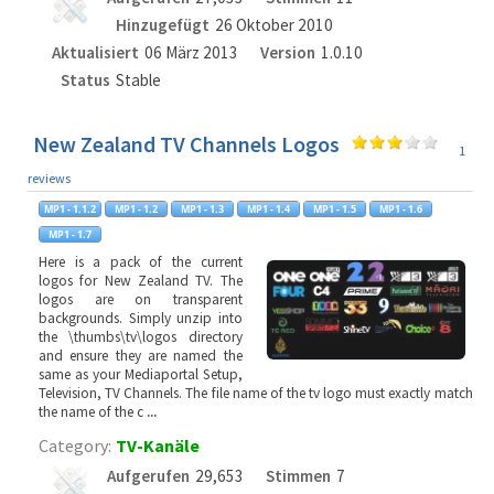
Hinzugefügt
26 Oktober 2010
Aktualisiert
06 März 2013
Version
1.0.10
Status
Stable
New Zealand TV Channels Logos
1
reviews
Here is a pack of the current
logos for New Zealand TV. The
logos are on transparent
backgrounds. Simply unzip into
the \thumbs\tv\logos directory
and ensure they are named the
same as your Mediaportal Setup,
Television, TV Channels. The file name of the tv logo must exactly match
the name of the c
...
Category:
TV-Kanäle
Aufgerufen
29,653
Stimmen
7