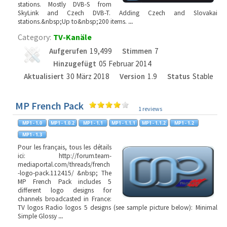
stations. Mostly DVB-S from
SkyLink and Czech DVB-T. Adding Czech and Slovakai
stations.&nbsp;Up to&nbsp;200 items.
...
Category:
TV-Kanäle
Aufgerufen
19,499
Stimmen
7
Hinzugefügt
05 Februar 2014
Aktualisiert
30 März 2018
Version
1.9
Status
Stable
MP French Pack
1 reviews
Pour les français, tous les détails
ici: http://forum.team-
mediaportal.com/threads/french
-logo-pack.112415/ &nbsp; The
MP French Pack includes 5
different logo designs for
channels broadcasted in France:
TV logos Radio logos 5 designs (see sample picture below): Minimal
Simple Glossy
...