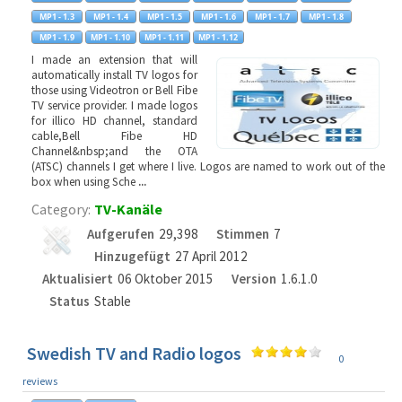
I made an extension that will
automatically install TV logos for
those using Videotron or Bell Fibe
TV service provider. I made logos
for illico HD channel, standard
cable,Bell Fibe HD
Channel&nbsp;and the OTA
(ATSC) channels I get where I live. Logos are named to work out of the
box when using Sche
...
Category:
TV-Kanäle
Aufgerufen
29,398
Stimmen
7
Hinzugefügt
27 April 2012
Aktualisiert
06 Oktober 2015
Version
1.6.1.0
Status
Stable
Swedish TV and Radio logos
0
reviews