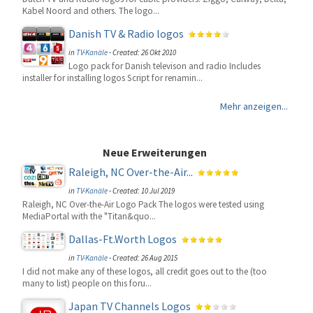
Kabel Noord and others. The logo...
Danish TV & Radio logos
in
TV-Kanäle
-
Created: 26 Okt 2010
Logo pack for Danish televison and radio Includes
installer for installing logos Script for renamin...
Mehr anzeigen...
Neue Erweiterungen
Raleigh, NC Over-the-Air...
in
TV-Kanäle
-
Created: 10 Jul 2019
Raleigh, NC Over-the-Air Logo Pack The logos were tested using
MediaPortal with the "Titan&quo...
Dallas-Ft.Worth Logos
in
TV-Kanäle
-
Created: 26 Aug 2015
I did not make any of these logos, all credit goes out to the (too
many to list) people on this foru...
Japan TV Channels Logos