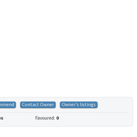
mmend
Contact Owner
Owner's listings
es
Favoured:
0