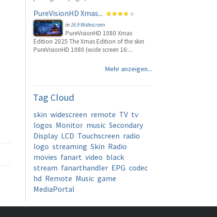
PureVisionHD Xmas...
in
16:9 Widescreen
PureVisionHD 1080 Xmas
Edition 2025 The Xmas Edition of the skin
PureVisionHD 1080 (wide screen 16:...
Mehr anzeigen...
Tag
Cloud
skin
widescreen
remote
TV
tv
logos
Monitor
music
Secondary
Display
LCD
Touchscreen
radio
logo
streaming
Skin
Radio
movies
fanart
video
black
stream
fanarthandler
EPG
codec
hd
Remote
Music
game
MediaPortal