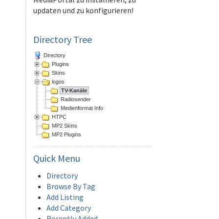
updaten und zu konfigurieren!
Directory Tree
Directory
Plugins
Skins
logos
TV-Kanäle
Radiosender
Medienformat Info
HTPC
MP2 Skins
MP2 Plugins
Quick
Menu
Directory
Browse By Tag
Add Listing
Add Category
Recently Added