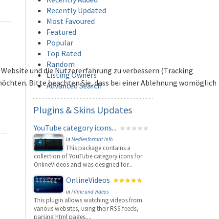
Recently Updated
Most Favoured
Featured
Popular
Top Rated
Random
se Website und die Nutzererfahrung zu verbessern (Tracking
Listing Owners
 möchten. Bitte beachten Sie, dass bei einer Ablehnung womöglich
Advanced Search
Plugins
& Skins Updates
YouTube category icons...
in
Medienformat Info
This package contains a
collection of YouTube category icons for
OnlineVideos and was designed for...
OnlineVideos
in
Filme und Videos
This plugin allows watching videos from
various websites, using their RSS feeds,
parsing html pages,...