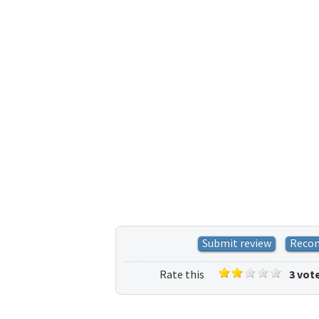
Submit review
Reco
Rate this
3 vot
listing