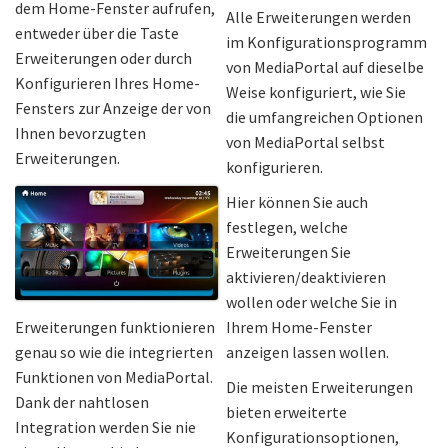
dem Home-Fenster aufrufen,
Alle Erweiterungen werden
entweder über die Taste
im Konfigurationsprogramm
Erweiterungen oder durch
von MediaPortal auf dieselbe
Konfigurieren Ihres Home-
Weise konfiguriert, wie Sie
Fensters zur Anzeige der von
die umfangreichen Optionen
Ihnen bevorzugten
von MediaPortal selbst
Erweiterungen.
konfigurieren.
Hier können Sie auch
festlegen, welche
Erweiterungen Sie
aktivieren/deaktivieren
wollen oder welche Sie in
Erweiterungen funktionieren
Ihrem Home-Fenster
genau so wie die integrierten
anzeigen lassen wollen.
Funktionen von MediaPortal.
Die meisten Erweiterungen
Dank der nahtlosen
bieten erweiterte
Integration werden Sie nie
Konfigurationsoptionen,