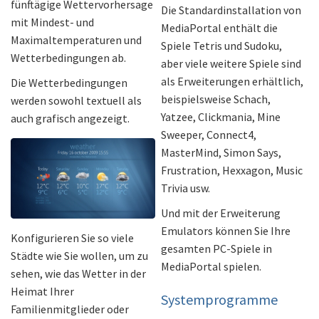
fünftägige Wettervorhersage
Die Standardinstallation von
mit Mindest- und
MediaPortal enthält die
Maximaltemperaturen und
Spiele Tetris und Sudoku,
Wetterbedingungen ab.
aber viele weitere Spiele sind
als Erweiterungen erhältlich,
Die Wetterbedingungen
beispielsweise Schach,
werden sowohl textuell als
Yatzee, Clickmania, Mine
auch grafisch angezeigt.
Sweeper, Connect4,
MasterMind, Simon Says,
Frustration, Hexxagon, Music
Trivia usw.
Und mit der Erweiterung
Emulators können Sie Ihre
Konfigurieren Sie so viele
gesamten PC-Spiele in
Städte wie Sie wollen, um zu
MediaPortal spielen.
sehen, wie das Wetter in der
Heimat Ihrer
Systemprogramme
Familienmitglieder oder