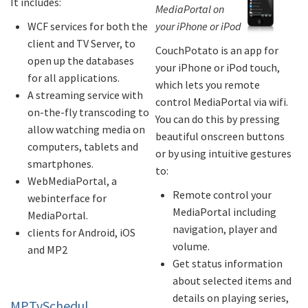
It includes:
MediaPortal on
WCF services for both the
your iPhone or iPod
client and TV Server, to
CouchPotato is an app for
open up the databases
your iPhone or iPod touch,
for all applications.
which lets you remote
A streaming service with
control MediaPortal via wifi.
on-the-fly transcoding to
You can do this by pressing
allow watching media on
beautiful onscreen buttons
computers, tablets and
or by using intuitive gestures
smartphones.
to:
WebMediaPortal, a
Remote control your
webinterface for
MediaPortal including
MediaPortal.
navigation, player and
clients for Android, iOS
volume.
and MP2
Get status information
about selected items and
details on playing series,
MPTvSchedul