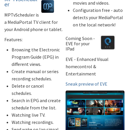
movies and videos.
er
Configuration free - auto
MPTvScheduler is
detects your MediaPortal
a MediaPortal TV client for
on the local network!
your Android phone or tablet.
Coming Soon -
Features:
EVE for your
IPad
Browsing the Electronic
Program Guide (EPG) in
EVE - Enhanced Visual
different views.
homecontrol &
Create manual or series
Entertainment
recording schedules.
Sneak preview of EVE
Delete or cancel
schedules.
Search in EPG and create
schedule from the list.
Watching live TV.
Watching recordings.
Send wake on lan signal