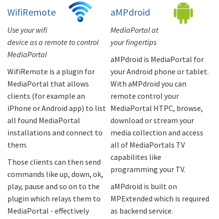
WifiRemote
aMPdroid
Use your wifi
MediaPortal at
device as a remote to control
your fingertips
MediaPortal
aMPdroid is MediaPortal for
WifiRemote is a plugin for
your Android phone or tablet.
MediaPortal that allows
With aMPdroid you can
clients (for example an
remote control your
iPhone or Android app) to list
MediaPortal HTPC, browse,
all found MediaPortal
download or stream your
installations and connect to
media collection and access
them.
all of MediaPortals TV
capabilites like
Those clients can then send
programming your TV.
commands like up, down, ok,
play, pause and so on to the
aMPdroid is built on
plugin which relays them to
MPExtended which is required
MediaPortal - effectively
as backend service.