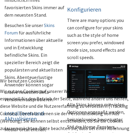
favorisierten Skins immer auf
Konfigurieren
dem neuesten Stand.
There are many options you
Besuchen Sie unser
Skins
can configure for your skins
Forum
für ausführliche
such as the style of home
Informationen über aktuelle
screen you prefer, windowed
und in Entwicklung
mode size, sound effects and
befindliche Skins. Ein
scroll speeds.
spezieller Bereich zeigt die
populärsten und aktuellsten
Skins. Abenteuerlustige
Wir benutzen Cookies
Anwender können sogar
Wir nutzen Cookies auf unserer Website. Einige von ihnen sind
unsere neuesten Beta-
essenziell für den Betrieb der Seite, während andere uns helfen,
Versionen ausprobieren.
Alle Skins können mit vielen
diese Website und die Nutzererfahrung zu verbessern (Tracking
Optionen angepaßt werden,
Installieren und
Cookies). Ebenfalls dienen sie der Personalisierung von Ads
Aktualisieren
beispielsweise bevorzugter
(Werbung). Sie können selbst entscheiden, ob Sie die Cookies
Stil des Home-Fensters,
zulassen möchten. Bitte beachten Sie, dass bei einer Ablehnung
MediaPortal enthält