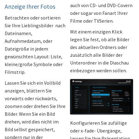
auch von CD- und DVD-Covern
Anzeige Ihrer Fotos
oder sogar von Fanart Ihrer
Betrachten oder sortieren
Filme oder TVSerien.
Sie Ihre Lieblingsbilder nach
Mit einem einzigen Klick
Dateinamen,
legen Sie fest, ob alle Bilder
Aufnahmedatum, oder
des aktuellen Ordners oder
Dateigröße in jedem
zusätzlich alle Bilder der
gewünschten Layout: Liste,
Unterordner in die Diaschau
kleine/große Symbole oder
einbezogen werden sollen.
Filmstrip.
Lassen Sie sich ein Vollbild
anzeigen, blättern Sie
vorwärts oder rückwärts,
zoomen oder drehen Sie Ihre
Bilder. Wenn Sie ein Bild
drehen, wird dies nicht im
Konfigurieren Sie zufällige
Bild selbst gespeichert,
oder x-fade- Übergänge,
sondern nur in der
lassen Sie Ihre Präsentation