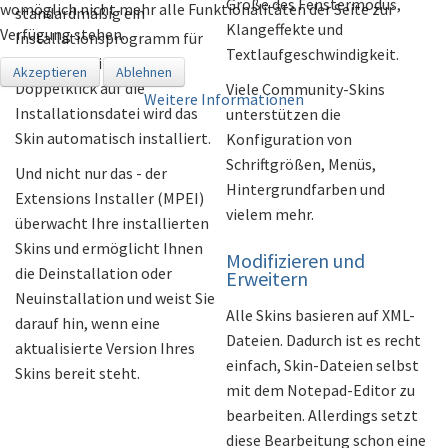
Größe des Fenstermodus,
womöglich nicht mehr alle Funktionalitäten der Seite zur
standardmäßig ein
Klangeffekte und
Verfügung stehen.
Installationsprogramm für
Textlaufgeschwindigkeit.
alle Skins. Mit einem
Akzeptieren
Ablehnen
Doppelklick auf die
Viele Community-Skins
Weitere Informationen
Installationsdatei wird das
unterstützen die
Skin automatisch installiert.
Konfiguration von
Schriftgrößen, Menüs,
Und nicht nur das - der
Hintergrundfarben und
Extensions Installer (MPEI)
vielem mehr.
überwacht Ihre installierten
Skins und ermöglicht Ihnen
Modifizieren und
die Deinstallation oder
Erweitern
Neuinstallation und weist Sie
Alle Skins basieren auf XML-
darauf hin, wenn eine
Dateien. Dadurch ist es recht
aktualisierte Version Ihres
einfach, Skin-Dateien selbst
Skins bereit steht.
mit dem Notepad-Editor zu
bearbeiten. Allerdings setzt
diese Bearbeitung schon eine