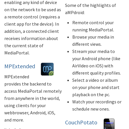
enabling any kind of device
Some of the highlights of
on the network to be used as
aMPdroid:
a remote control (requires a
Remote control your
client app for the device). In
running MediaPortal.
addition, a connected client
Browse your media in
receives information about
different views.
the current state of
Stream your media to
MediaPortal.
your Android phone (like
MPExtended
AirVideo on iOS) with
different quality profiles.
MPExtended
Select a video or album
provides the backend to
on your phone and start
access MediaPortal remotely
playback on the pc.
from anywhere in the world,
Watch your recordings or
using clients for your
schedule new ones.
webbrowser, Android, iOS,
and more.
CouchPotato