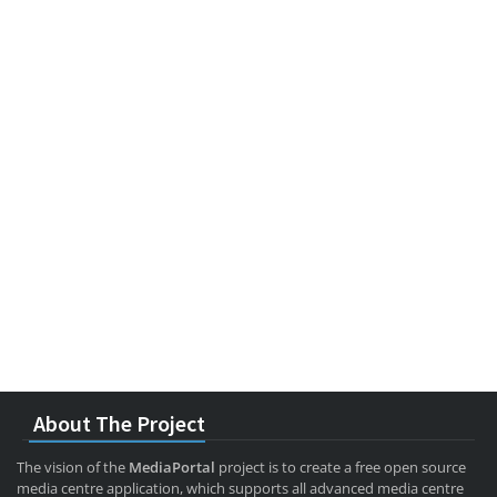
About The Project
The vision of the
MediaPortal
project is to create a free open source
media centre application, which supports all advanced media centre