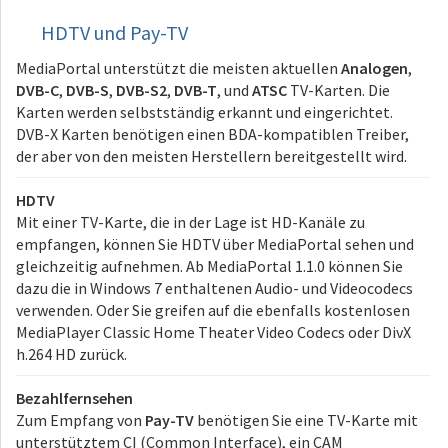
HDTV und Pay-TV
MediaPortal unterstützt die meisten aktuellen
Analogen
,
DVB-C
,
DVB-S
,
DVB-S2
,
DVB-T
, und
ATSC
TV-Karten. Die
Karten werden selbstständig erkannt und eingerichtet.
DVB-X Karten benötigen einen BDA-kompatiblen Treiber,
der aber von den meisten Herstellern bereitgestellt wird.
HDTV
Mit einer TV-Karte, die in der Lage ist HD-Kanäle zu
empfangen, können Sie HDTV über MediaPortal sehen und
gleichzeitig aufnehmen. Ab MediaPortal 1.1.0 können Sie
dazu die in Windows 7 enthaltenen Audio- und Videocodecs
verwenden. Oder Sie greifen auf die ebenfalls kostenlosen
MediaPlayer Classic Home Theater Video Codecs oder DivX
h.264 HD zurück.
Bezahlfernsehen
Zum Empfang von
Pay-TV
benötigen Sie eine TV-Karte mit
unterstütztem CI (Common Interface), ein CAM