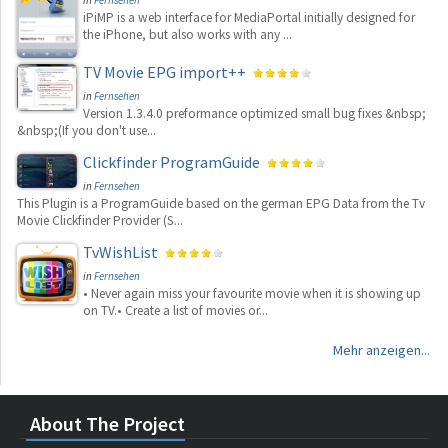
iPiMP is a web interface for MediaPortal initially designed for
the iPhone, but also works with any ...
TV Movie EPG import++
in
Fernsehen
Version 1.3.4.0 preformance optimized small bug fixes &nbsp;
&nbsp;(If you don't use...
Clickfinder ProgramGuide
in
Fernsehen
This Plugin is a ProgramGuide based on the german EPG Data from the Tv
Movie Clickfinder Provider (S...
TvWishList
in
Fernsehen
• Never again miss your favourite movie when it is showing up
on TV.• Create a list of movies or...
Mehr anzeigen...
About The Project