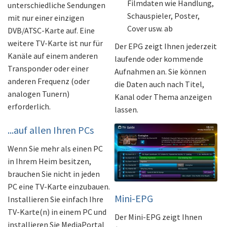
Filmdaten wie Handlung,
unterschiedliche Sendungen
Schauspieler, Poster,
mit nur einer einzigen
Cover usw. ab
DVB/ATSC-Karte auf. Eine
weitere TV-Karte ist nur für
Der EPG zeigt Ihnen jederzeit
Kanäle auf einem anderen
laufende oder kommende
Transponder oder einer
Aufnahmen an. Sie können
anderen Frequenz (oder
die Daten auch nach Titel,
analogen Tunern)
Kanal oder Thema anzeigen
erforderlich.
lassen.
...auf allen Ihren PCs
Wenn Sie mehr als einen PC
in Ihrem Heim besitzen,
brauchen Sie nicht in jeden
PC eine TV-Karte einzubauen.
Mini-EPG
Installieren Sie einfach Ihre
TV-Karte(n) in einem PC und
Der Mini-EPG zeigt Ihnen
installieren Sie MediaPortal