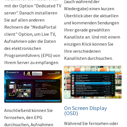
(auch während der
mit der Option "Dedicated TV
Wiedergabe) einen kurzen
server". Danach installieren
Überblick über die aktuellen
Sie auf allen anderen
und kommenden Sendungen
Rechnern die "MediaPortal
Ihrer gerade gewählten
client" Option, um Live TV,
Kanalliste an. Und mit einem
Aufnahmen oder die Daten
einzigen Klick können Sie
des elektronischen
Ihre verschiedenen
Programmführers (EPG) von
Kanallisten durchsuchen.
Ihrem Server zu empfangen.
On Screen Display
Anschließend können Sie
(OSD)
fernsehen, den EPG
Während Sie fernsehen oder
durchsuchen, Aufnahmen