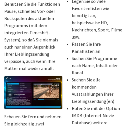
Legen Sie so viele
Benutzen Sie die Funktionen
Favoritenlisten wie
Pause, schnelles Vor- oder
benötigt an,
Rückspulen des aktuellen
beispielsweise HD,
Programms (mit dem
Nachrichten, Sport, Filme
integrierten Timeshift-
usw.
System), so daß Sie niemals
Passen Sie Ihre
auch nur einen Augenblick
Kanallisten an
Ihrer Lieblingssendung
Suchen Sie Programme
verpassen, auch wenn Ihre
nach Name, Inhalt oder
Mutter mal wieder anruft.
Kanal
Suchen Sie alle
kommenden
Ausstrahlungen Ihrer
Lieblingssendung(en)
Rufen Sie mit der Option
IMDB (Internet Movie
Schauen Sie fern und nehmen
Database) weitere
Sie gleichzeitig zwei