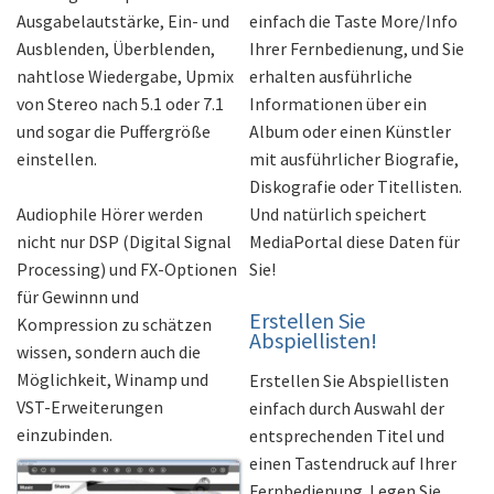
einfach die Taste More/Info
Ausgabelautstärke, Ein- und
Ihrer Fernbedienung, und Sie
Ausblenden, Überblenden,
erhalten ausführliche
nahtlose Wiedergabe, Upmix
Informationen über ein
von Stereo nach 5.1 oder 7.1
Album oder einen Künstler
und sogar die Puffergröße
mit ausführlicher Biografie,
einstellen.
Diskografie oder Titellisten.
Und natürlich speichert
Audiophile Hörer werden
MediaPortal diese Daten für
nicht nur DSP (Digital Signal
Sie!
Processing) und FX-Optionen
für Gewinnn und
Erstellen Sie
Kompression zu schätzen
Abspiellisten!
wissen, sondern auch die
Möglichkeit, Winamp und
Erstellen Sie Abspiellisten
VST-Erweiterungen
einfach durch Auswahl der
einzubinden.
entsprechenden Titel und
einen Tastendruck auf Ihrer
Fernbedienung. Legen Sie