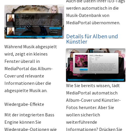
Auch die Daten Ihrer ID3-Tags
werden automatisch in die
Musik-Datenbank von
MediaPortal übernommen.
Details für Alben und
Künstler
Während Musik abgespielt
wird, zeigt ein kleines
Fenster überall in
MediaPortal das Album-
Cover und relevante
Informationen über die
Wie Sie bereits wissen, lädt
abgespielte Musik an.
MediaPortal automatisch
Album-Cover und Künstler-
Wiedergabe-Effekte
Fotos herunter. Aber Sie
wollen sicherlich
Mit der integrierten Bass
weiterführende
Engine können Sie
Informationen? Drücken Sie
Wiedergabe-Optionen wie