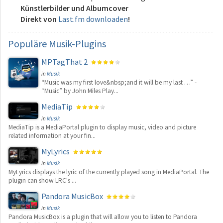
Künstlerbilder und Albumcover
Direkt von
Last.fm downloaden
!
Populäre
Musik-Plugins
MPTagThat 2
in
Musik
“Music was my first love&nbsp;and it will be my last …” -
“Music” by John Miles Play...
MediaTip
in
Musik
MediaTip is a MediaPortal plugin to display music, video and picture
related information at your fin...
MyLyrics
in
Musik
MyLyrics displays the lyric of the currently played song in MediaPortal. The
plugin can show LRC's ...
Pandora MusicBox
in
Musik
Pandora MusicBox is a plugin that will allow you to listen to Pandora