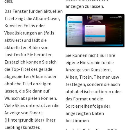
dies.
anzeigen zu lassen.
Das Fenster für den aktuellen
Titel zeigt die Album-Cover,
Künstler-Fotos oder
Visualisierungen an (falls
aktiviert) und lädt die
aktuellsten Bilder von
Last.fm für Sie herunter.
Sie können nicht nur Ihre
Zusätzlich können Sie sich
eigene Hierarchie für die
die Top-Titel des gerade
Anzeige von Künstlern,
abgespielten Albums oder
Alben, Titeln, Themen usw.
ähnliche Titel anzeigen
festlegen, sondern sie auch
lassen, die Sie dann auf
alphabetisch sortieren oder
Wunsch abspielen können.
das Format und die
Viele Skins unterstützen die
Sortierreihenfolge der
Anzeige von Fanart
angezeigten Daten
(Hintergrundbilder) Ihrer
bestimmen.
Lieblingskünstler.