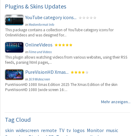
Plugins
& Skins Updates
YouTube category icons...
in
Medienformat Info
This package contains a collection of YouTube category icons for
OnlineVideos and was designed for...
OnlineVideos
in
Filme und Videos
This plugin allows watching videos from various websites, using their RSS
feeds, parsing html pages,...
PureVisionHD Xmas...
in
16:9 Widescreen
PureVisionHD 1080 Xmas Edition 2025 The Xmas Edition of the skin
PureVisionHD 1080 (wide screen 16:...
Mehr anzeigen...
Tag
Cloud
skin
widescreen
remote
TV
tv
logos
Monitor
music