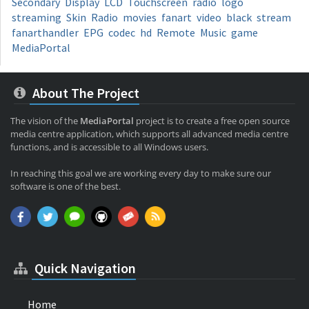
Secondary
Display
LCD
Touchscreen
radio
logo
streaming
Skin
Radio
movies
fanart
video
black
stream
fanarthandler
EPG
codec
hd
Remote
Music
game
MediaPortal
About The Project
The vision of the
MediaPortal
project is to create a free open source
media centre application, which supports all advanced media centre
functions, and is accessible to all Windows users.
In reaching this goal we are working every day to make sure our
software is one of the best.
Quick Navigation
Home