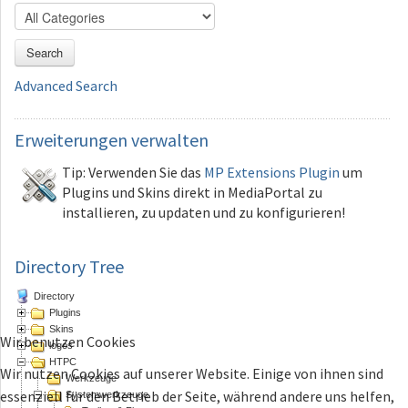
Search
Advanced Search
Erweiterungen
verwalten
Tip: Verwenden Sie das
MP Extensions Plugin
um
Plugins und Skins direkt in MediaPortal zu
installieren, zu updaten und zu konfigurieren!
Directory Tree
Directory
Plugins
Skins
Wir benutzen Cookies
logos
HTPC
Wir nutzen Cookies auf unserer Website. Einige von ihnen sind
Werkzeuge
essenziell für den Betrieb der Seite, während andere uns helfen,
Systemwerkzeuge