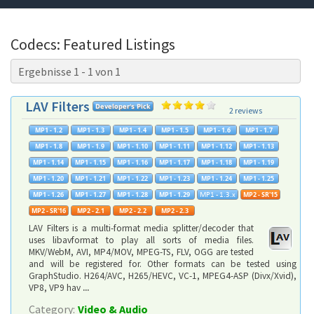
Codecs: Featured Listings
Ergebnisse 1 - 1 von 1
LAV Filters
2 reviews
LAV Filters is a multi-format media splitter/decoder that
uses libavformat to play all sorts of media files.
MKV/WebM, AVI, MP4/MOV, MPEG-TS, FLV, OGG are tested
and will be registered for. Other formats can be tested using
GraphStudio. H264/AVC, H265/HEVC, VC-1, MPEG4-ASP (Divx/Xvid),
VP8, VP9 hav
...
Category:
Video & Audio