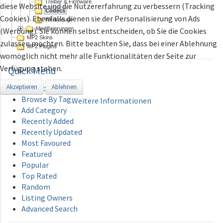
Treiber & Firmware
diese Website und die Nutzererfahrung zu verbessern (Tracking
Codecs
Cookies). Ebenfalls dienen sie der Personalisierung von Ads
Werkzeuge
Modifizierungen
(Werbung). Sie können selbst entscheiden, ob Sie die Cookies
MP2 Skins
zulassen möchten. Bitte beachten Sie, dass bei einer Ablehnung
MP2 Plugins
womöglich nicht mehr alle Funktionalitäten der Seite zur
Verfügung stehen.
Quick
Menu
Akzeptieren
Ablehnen
Directory
Browse By Tag
Weitere Informationen
Add Category
Recently Added
Recently Updated
Most Favoured
Featured
Popular
Top Rated
Random
Listing Owners
Advanced Search