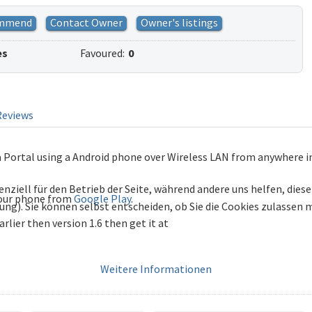
mmend
Contact Owner
Owner's listings
es
Favoured:
0
Reviews
 Portal using a Android phone over Wireless LAN from anywhere i
enziell für den Betrieb der Seite, während andere uns helfen, die
your phone from
Google Play
.
bung). Sie können selbst entscheiden, ob Sie die Cookies zulassen
rlier then version 1.6 then get it at
Weitere Informationen