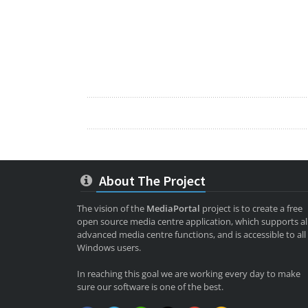
About The Project
The vision of the
MediaPortal
project is to create a free
open source media centre application, which supports al
advanced media centre functions, and is accessible to all
Windows users.
In reaching this goal we are working every day to make
sure our software is one of the best.