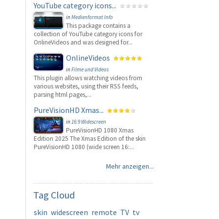
YouTube category icons...
in
Medienformat Info
This package contains a
collection of YouTube category icons for
OnlineVideos and was designed for...
OnlineVideos
in
Filme und Videos
This plugin allows watching videos from
various websites, using their RSS feeds,
parsing html pages,...
PureVisionHD Xmas...
in
16:9 Widescreen
PureVisionHD 1080 Xmas
Edition 2025 The Xmas Edition of the skin
PureVisionHD 1080 (wide screen 16:...
Mehr anzeigen...
Tag
Cloud
skin
widescreen
remote
TV
tv