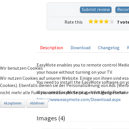
Submit review
Reco
Rate this
7 vot
listing
Description
Download
Changelog
EasyMote enables you to remote control Media
Wir benutzen Cookies
your house without turning on your TV.
Wir nutzen Cookies auf unserer Website. Einige von ihnen sind ess
You need to install the EasyMote software on 
Cookies). Ebenfalls dienen sie der Personalisierung von Ads (Wer
If you need EasyMote plug-in for MediaPortal ea
nicht mehr alle Funktionalitäten der Seite zur Verfügung stehen.
http://www.easymote.com/Download.aspx
Akzeptieren
Ablehnen
Images (4)