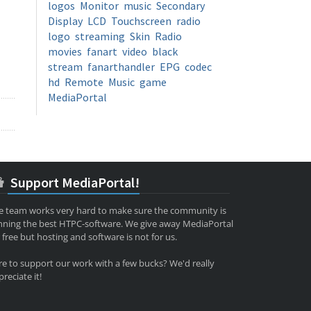
logos
Monitor
music
Secondary
Display
LCD
Touchscreen
radio
logo
streaming
Skin
Radio
movies
fanart
video
black
stream
fanarthandler
EPG
codec
hd
Remote
Music
game
MediaPortal
Support MediaPortal!
e team works very hard to make sure the community is
nning the best HTPC-software. We give away MediaPortal
 free but hosting and software is not for us.
re to support our work with a few bucks? We'd really
reciate it!