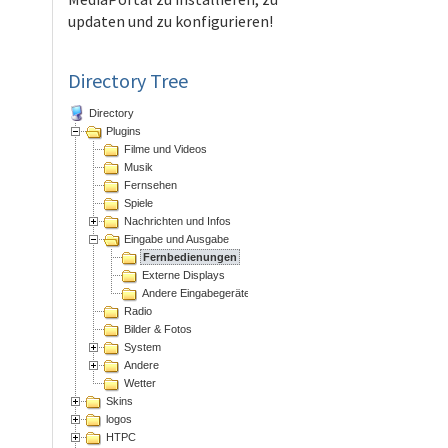
updaten und zu konfigurieren!
Directory Tree
Directory
Plugins
Filme und Videos
Musik
Fernsehen
Spiele
Nachrichten und Infos
Eingabe und Ausgabe
Fernbedienungen
Externe Displays
Andere Eingabegeräte
Radio
Bilder & Fotos
System
Andere
Wetter
Skins
logos
HTPC