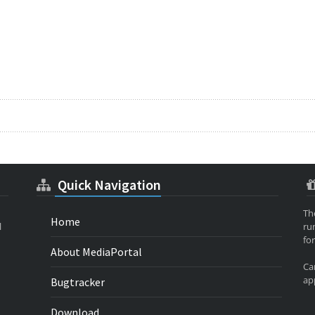
Quick Navigation
Th
Home
l
ru
for
About MediaPortal
Ca
app
Bugtracker
Download