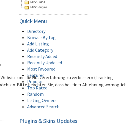
MP2 Skins
MP2 Plugins
Quick
Menu
Directory
Browse By Tag
Add Listing
Add Category
Recently Added
Recently Updated
n
Most Favoured
Featured
se Website und die Nutzererfahrung zu verbessern (Tracking
Popular
 möchten. Bitte beachten Sie, dass bei einer Ablehnung womöglich
Top Rated
Random
Listing Owners
Advanced Search
Plugins
& Skins Updates