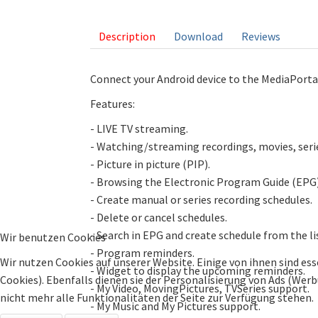
Description
Download
Reviews
Connect your Android device to the MediaPortal
Features:
- LIVE TV streaming.
- Watching/streaming recordings, movies, seri
- Picture in picture (PIP).
- Browsing the Electronic Program Guide (EPG) 
- Create manual or series recording schedules.
- Delete or cancel schedules.
- Search in EPG and create schedule from the li
Wir benutzen Cookies
- Program reminders.
Wir nutzen Cookies auf unserer Website. Einige von ihnen sind ess
- Widget to display the upcoming reminders.
Cookies). Ebenfalls dienen sie der Personalisierung von Ads (Wer
- My Video, MovingPictures, TVSeries support.
nicht mehr alle Funktionalitäten der Seite zur Verfügung stehen.
- My Music and My Pictures support.