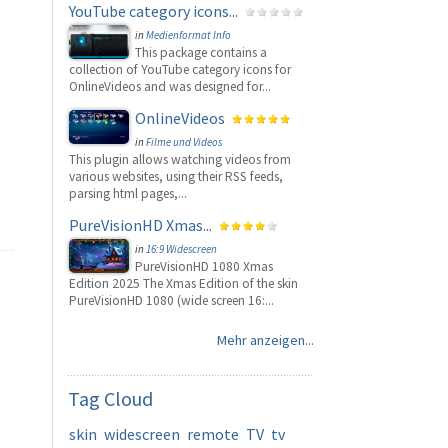
YouTube category icons...
in
Medienformat Info
This package contains a
collection of YouTube category icons for
OnlineVideos and was designed for...
OnlineVideos
in
Filme und Videos
This plugin allows watching videos from
various websites, using their RSS feeds,
parsing html pages,...
PureVisionHD Xmas...
in
16:9 Widescreen
PureVisionHD 1080 Xmas
Edition 2025 The Xmas Edition of the skin
PureVisionHD 1080 (wide screen 16:...
Mehr anzeigen...
Tag
Cloud
skin
widescreen
remote
TV
tv