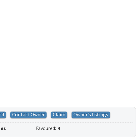
nd
Contact Owner
Claim
Owner's listings
tes
Favoured:
4