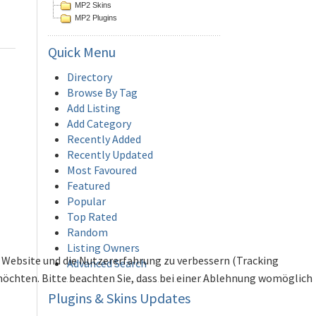
MP2 Skins
MP2 Plugins
Quick
Menu
Directory
Browse By Tag
Add Listing
Add Category
Recently Added
Recently Updated
Most Favoured
Featured
Popular
Top Rated
Random
Listing Owners
se Website und die Nutzererfahrung zu verbessern (Tracking
Advanced Search
 möchten. Bitte beachten Sie, dass bei einer Ablehnung womöglich
Plugins
& Skins Updates