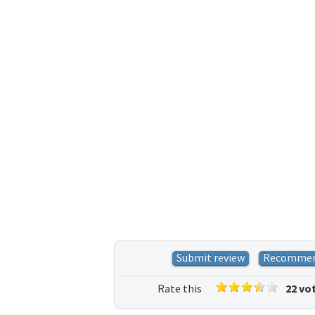
Submit review
Recomme
Rate this
22 vo
listing