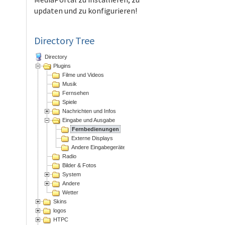
updaten und zu konfigurieren!
Directory Tree
Directory
Plugins
Filme und Videos
Musik
Fernsehen
Spiele
Nachrichten und Infos
Eingabe und Ausgabe
Fernbedienungen
Externe Displays
Andere Eingabegeräte
Radio
Bilder & Fotos
System
Andere
Wetter
Skins
logos
HTPC