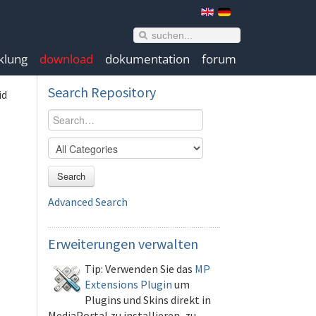
klung
download
dokumentation
forum
Search
Repository
id
Search
Advanced Search
Erweiterungen
verwalten
Tip: Verwenden Sie das
MP
Extensions Plugin
um
Plugins und Skins direkt in
MediaPortal zu installieren, zu