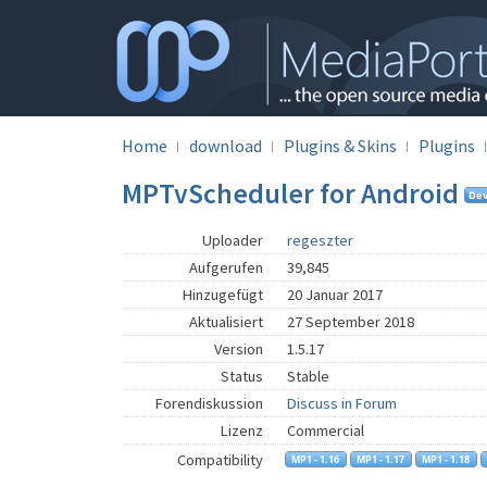
Home
download
Plugins & Skins
Plugins
MPTvScheduler for Android
Uploader
regeszter
Aufgerufen
39,845
Hinzugefügt
20 Januar 2017
Aktualisiert
27 September 2018
Version
1.5.17
Status
Stable
Forendiskussion
Discuss in Forum
Lizenz
Commercial
Compatibility