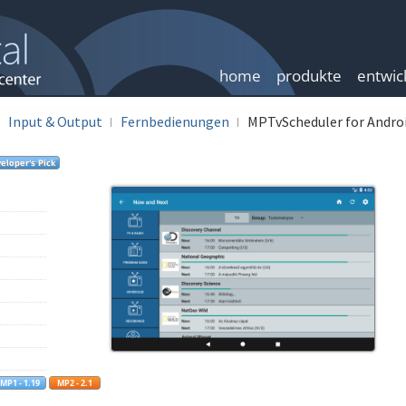
home
produkte
entwic
Input & Output
Fernbedienungen
MPTvScheduler for Andro