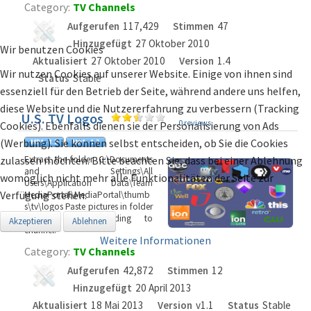
Category:
TV Channels
Aufgerufen
117,429
Stimmen
47
Hinzugefügt
27 Oktober 2010
Wir benutzen Cookies
Aktualisiert
27 Oktober 2010
Version
1.4
Wir nutzen Cookies auf unserer Website. Einige von ihnen sind
Status
Stable
essenziell für den Betrieb der Seite, während andere uns helfen,
diese Website und die Nutzererfahrung zu verbessern (Tracking
U.S. TV Logos
0 reviews
Cookies). Ebenfalls dienen sie der Personalisierung von Ads
(Werbung). Sie können selbst entscheiden, ob Sie die Cookies
zulassen möchten. Bitte beachten Sie, dass bei einer Ablehnung
Extract the folder. C:\Documents
and Settings\All
womöglich nicht mehr alle Funktionalitäten der Seite zur
Users\Application Data\Team
Verfügung stehen.
MediaPortal\MediaPortal\thumb
s\tv\logos Paste pictures in folder
Rename file according to
Akzeptieren
Ablehnen
channel.
Weitere Informationen
Category:
TV Channels
Aufgerufen
42,872
Stimmen
12
Hinzugefügt
20 April 2013
Aktualisiert
18 Mai 2013
Version
v1.1
Status
Stable