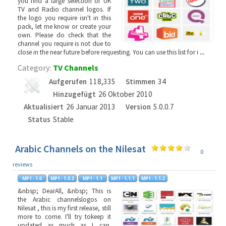
you find a large selection of UK
TV and Radio channel logos. If
the logo you require isn't in this
pack, let me know or create your
own. Please do check that the
channel you require is not due to
close in the near future before requesting. You can use this list for i
...
Category:
TV Channels
Aufgerufen
118,335
Stimmen
34
Hinzugefügt
26 Oktober 2010
Aktualisiert
26 Januar 2013
Version
5.0.0.7
Status
Stable
Arabic Channels on the Nilesat
0
reviews
&nbsp; DearAll, &nbsp; This is
the Arabic channelslogos on
Nilesat , this is my first release, still
more to come. I'll try tokeep it
updated as much as I can.