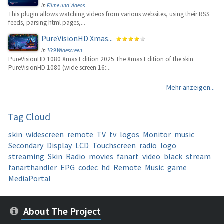
in
Filme und Videos
This plugin allows watching videos from various websites, using their RSS
feeds, parsing html pages,...
PureVisionHD Xmas...
in
16:9 Widescreen
PureVisionHD 1080 Xmas Edition 2025 The Xmas Edition of the skin
PureVisionHD 1080 (wide screen 16:...
Mehr anzeigen...
Tag
Cloud
skin
widescreen
remote
TV
tv
logos
Monitor
music
Secondary
Display
LCD
Touchscreen
radio
logo
streaming
Skin
Radio
movies
fanart
video
black
stream
fanarthandler
EPG
codec
hd
Remote
Music
game
MediaPortal
About The Project