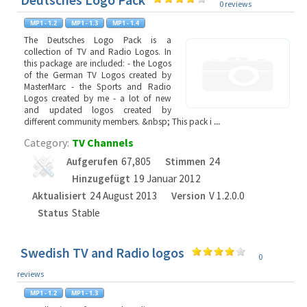
0 reviews
The Deutsches Logo Pack is a
collection of TV and Radio Logos. In
this package are included: - the Logos
of the German TV Logos created by
MasterMarc - the Sports and Radio
Logos created by me - a lot of new
and updated logos created by
different community members. &nbsp; This pack i
...
Category:
TV Channels
Aufgerufen
67,805
Stimmen
24
Hinzugefügt
19 Januar 2012
Aktualisiert
24 August 2013
Version
V 1.2.0.0
Status
Stable
Swedish TV and Radio logos
0
reviews