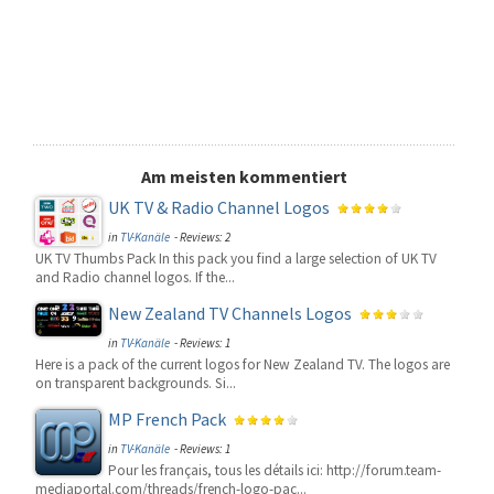
Am meisten kommentiert
UK TV & Radio Channel Logos
in
TV-Kanäle
- Reviews: 2
UK TV Thumbs Pack In this pack you find a large selection of UK TV
and Radio channel logos. If the...
New Zealand TV Channels Logos
in
TV-Kanäle
- Reviews: 1
Here is a pack of the current logos for New Zealand TV. The logos are
on transparent backgrounds. Si...
MP French Pack
in
TV-Kanäle
- Reviews: 1
Pour les français, tous les détails ici: http://forum.team-
mediaportal.com/threads/french-logo-pac...