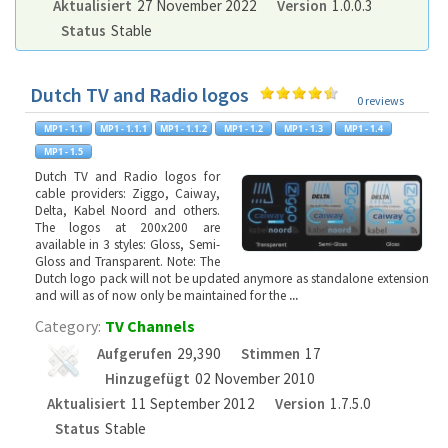
Aktualisiert
27 November 2022
Version
1.0.0.3
Status
Stable
Dutch TV and Radio logos
0 reviews
Dutch TV and Radio logos for
cable providers: Ziggo, Caiway,
Delta, Kabel Noord and others.
The logos at 200x200 are
available in 3 styles: Gloss, Semi-
Gloss and Transparent. Note: The
Dutch logo pack will not be updated anymore as standalone extension
and will as of now only be maintained for the
...
Category:
TV Channels
Aufgerufen
29,390
Stimmen
17
Hinzugefügt
02 November 2010
Aktualisiert
11 September 2012
Version
1.7.5.0
Status
Stable