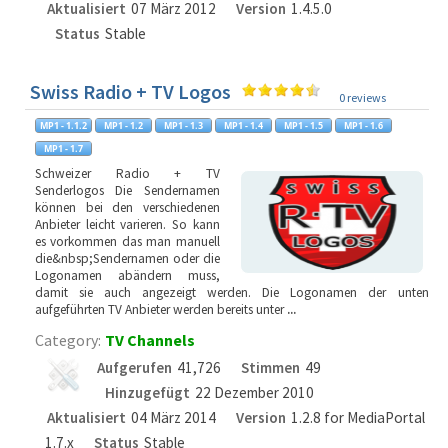
Aktualisiert
07 März 2012
Version
1.4.5.0
Status
Stable
Swiss Radio + TV Logos
0 reviews
Schweizer Radio + TV
Senderlogos Die Sendernamen
können bei den verschiedenen
Anbieter leicht varieren. So kann
es vorkommen das man manuell
die&nbsp;Sendernamen oder die
Logonamen abändern muss,
damit sie auch angezeigt werden. Die Logonamen der unten
aufgeführten TV Anbieter werden bereits unter
...
Category:
TV Channels
Aufgerufen
41,726
Stimmen
49
Hinzugefügt
22 Dezember 2010
Aktualisiert
04 März 2014
Version
1.2.8 for MediaPortal
1.7.x
Status
Stable