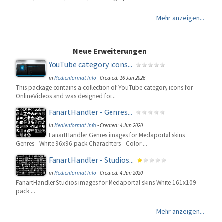
Mehr anzeigen...
Neue Erweiterungen
YouTube category icons...
in
Medienformat Info
-
Created: 16 Jun 2026
This package contains a collection of YouTube category icons for
OnlineVideos and was designed for...
FanartHandler - Genres...
in
Medienformat Info
-
Created: 4 Jun 2020
FanartHandler Genres images for Medaportal skins
Genres - White 96x96 pack Charachters - Color ...
FanartHandler - Studios...
in
Medienformat Info
-
Created: 4 Jun 2020
FanartHandler Studios images for Medaportal skins White 161x109
pack ...
Mehr anzeigen...