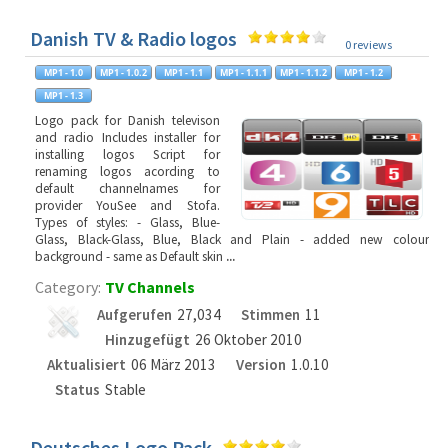
Danish TV & Radio logos
0 reviews
Logo pack for Danish televison
and radio Includes installer for
installing logos Script for
renaming logos acording to
default channelnames for
provider YouSee and Stofa.
Types of styles: - Glass, Blue-
Glass, Black-Glass, Blue, Black and Plain - added new colour
background - same as Default skin
...
Category:
TV Channels
Aufgerufen
27,034
Stimmen
11
Hinzugefügt
26 Oktober 2010
Aktualisiert
06 März 2013
Version
1.0.10
Status
Stable
Deutsches Logo Pack