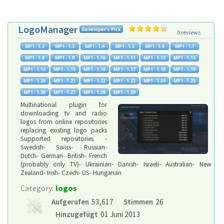
LogoManager
0 reviews
Multinational plugin for
downloading tv and radio
logos from online repositories
replacing existing logo packs
Supported repositories -
Swedish- Swiss- Russian-
Dutch- German- British- French
(probably only TV)- Ukrainian- Danish- Israeli- Australian- New
Zealand- Irish- Czech- US- Hungarian
Category:
logos
Aufgerufen
53,617
Stimmen
26
Hinzugefügt
01 Juni 2013