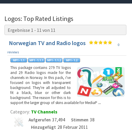
Logos: Top Rated Listings
Ergebnisse 1 - 11 von 11
Norwegian TV and Radio logos
0
reviews
This package contains 279 TV logos
and 29 Radio logos made for the
channels in Norway. In this pack, i've
focused on logos with transparent
background. They're all adjusted to
fit a black, blue or other dark
background. The reason for this is to
support the larger group of skins available for MediaP
...
Category:
TV Channels
Aufgerufen
37,494
Stimmen
38
Hinzugefügt
28 Februar 2011