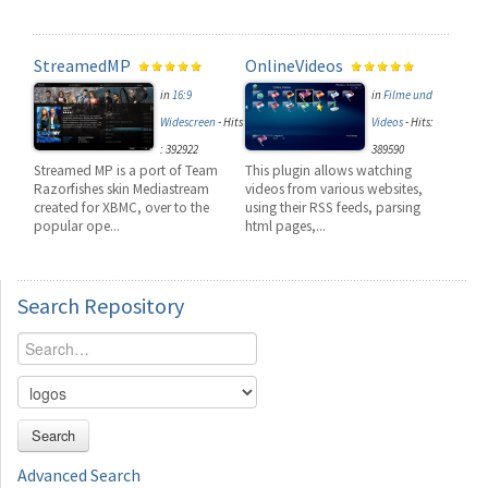
StreamedMP
OnlineVideos
in
16:9
in
Filme und
Widescreen
-
Hits
Videos
-
Hits:
: 392922
389590
Streamed MP is a port of Team
This plugin allows watching
Razorfishes skin Mediastream
videos from various websites,
created for XBMC, over to the
using their RSS feeds, parsing
popular ope...
html pages,...
Search
Repository
Search
Advanced Search