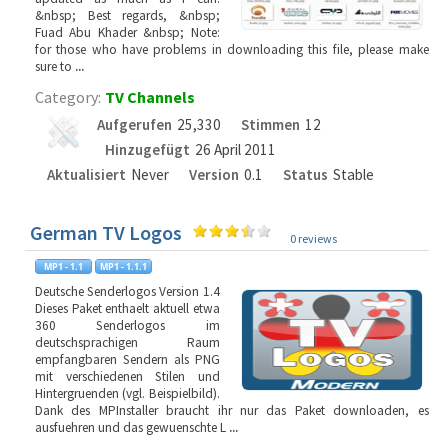
&nbsp; Best regards, &nbsp;
Fuad Abu Khader &nbsp; Note:
for those who have problems in downloading this file, please make
sure to
...
Category:
TV Channels
Aufgerufen
25,330
Stimmen
12
Hinzugefügt
26 April 2011
Aktualisiert
Never
Version
0.1
Status
Stable
German TV Logos
0 reviews
Deutsche Senderlogos Version 1.4
Dieses Paket enthaelt aktuell etwa
360 Senderlogos im
deutschsprachigen Raum
empfangbaren Sendern als PNG
mit verschiedenen Stilen und
Hintergruenden (vgl. Beispielbild).
Dank des MPInstaller braucht ihr nur das Paket downloaden, es
ausfuehren und das gewuenschte L
...