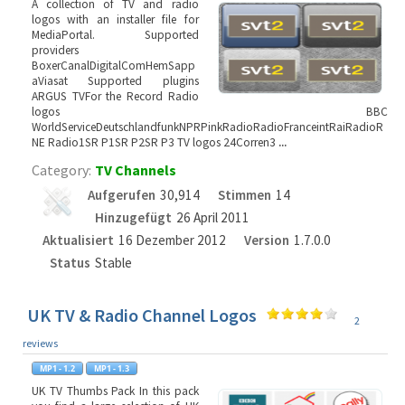
A collection of TV and radio
logos with an installer file for
MediaPortal. Supported
providers
BoxerCanalDigitalComHemSapp
aViasat Supported plugins
ARGUS TVFor the Record Radio
logos BBC
WorldServiceDeutschlandfunkNPRPinkRadioRadioFranceintRaiRadioR
NE Radio1SR P1SR P2SR P3 TV logos 24Corren3
...
Category:
TV Channels
Aufgerufen
30,914
Stimmen
14
Hinzugefügt
26 April 2011
Aktualisiert
16 Dezember 2012
Version
1.7.0.0
Status
Stable
UK TV & Radio Channel Logos
2
reviews
UK TV Thumbs Pack In this pack