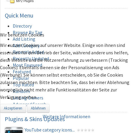
MP2 Plugins
Quick
Menu
Directory
Browse By Tag
Wir benutzen Cookies
Add Listing
Wir nutzen Cookies auf unserer Website. Einige von ihnen sind
Add Category
Recently Added
essenziell für den Betrieb der Seite, während andere uns helfen,
Recently Updated
diese Website und die Nutzererfahrung zu verbessern (Tracking
Most Favoured
Cookies). Ebenfalls dienen sie der Personalisierung von Ads
Featured
(Werbung). Sie können selbst entscheiden, ob Sie die Cookies
Popular
zulassen möchten. Bitte beachten Sie, dass bei einer Ablehnung
Top Rated
womöglich nicht mehr alle Funktionalitäten der Seite zur
Random
Verfügung stehen.
Listing Owners
Advanced Search
Akzeptieren
Ablehnen
Weitere Informationen
Plugins
& Skins Updates
YouTube category icons...