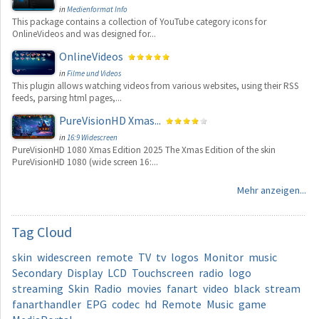
in
Medienformat Info
This package contains a collection of YouTube category icons for
OnlineVideos and was designed for...
OnlineVideos
in
Filme und Videos
This plugin allows watching videos from various websites, using their RSS
feeds, parsing html pages,...
PureVisionHD Xmas...
in
16:9 Widescreen
PureVisionHD 1080 Xmas Edition 2025 The Xmas Edition of the skin
PureVisionHD 1080 (wide screen 16:...
Mehr anzeigen...
Tag
Cloud
skin
widescreen
remote
TV
tv
logos
Monitor
music
Secondary
Display
LCD
Touchscreen
radio
logo
streaming
Skin
Radio
movies
fanart
video
black
stream
fanarthandler
EPG
codec
hd
Remote
Music
game