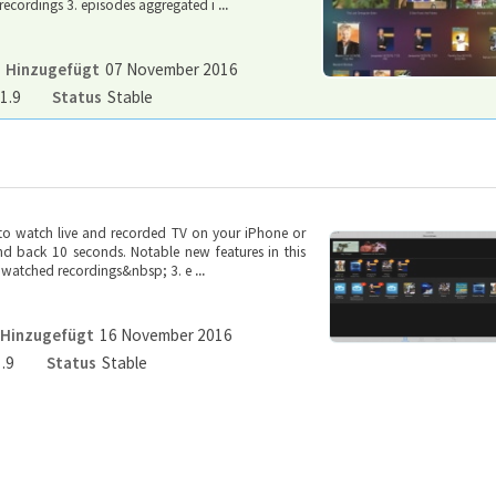
recordings 3. episodes aggregated i
...
Hinzugefügt
07 November 2016
1.9
Status
Stable
d to watch live and recorded TV on your iPhone or
nd back 10 seconds. Notable new features in this
st watched recordings&nbsp; 3. e
...
Hinzugefügt
16 November 2016
1.9
Status
Stable