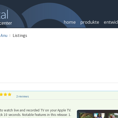
home
produkte
entwic
Anu
Listings
2 reviews
d to watch live and recorded TV on your Apple TV.
10 seconds. Notable features in this release: 1.