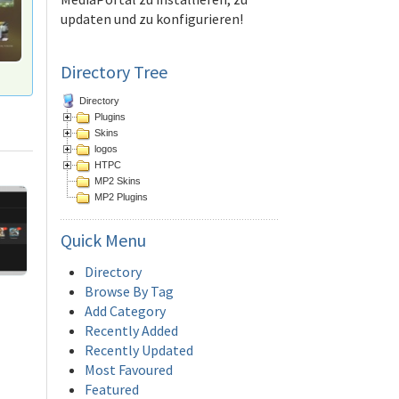
updaten und zu konfigurieren!
Directory Tree
Directory
Plugins
Skins
logos
HTPC
MP2 Skins
MP2 Plugins
Quick
Menu
Directory
Browse By Tag
Add Category
Recently Added
Recently Updated
Most Favoured
Featured