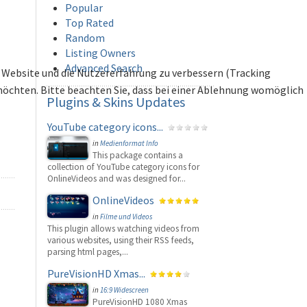
Popular
Top Rated
Random
Listing Owners
Advanced Search
se Website und die Nutzererfahrung zu verbessern (Tracking
 möchten. Bitte beachten Sie, dass bei einer Ablehnung womöglich
Plugins
& Skins Updates
YouTube category icons...
in
Medienformat Info
This package contains a
collection of YouTube category icons for
OnlineVideos and was designed for...
OnlineVideos
in
Filme und Videos
This plugin allows watching videos from
various websites, using their RSS feeds,
parsing html pages,...
PureVisionHD Xmas...
in
16:9 Widescreen
PureVisionHD 1080 Xmas