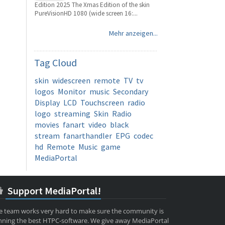
Edition 2025 The Xmas Edition of the skin
PureVisionHD 1080 (wide screen 16:...
Mehr anzeigen...
Tag
Cloud
skin
widescreen
remote
TV
tv
logos
Monitor
music
Secondary
Display
LCD
Touchscreen
radio
logo
streaming
Skin
Radio
movies
fanart
video
black
stream
fanarthandler
EPG
codec
hd
Remote
Music
game
MediaPortal
Support MediaPortal!
e team works very hard to make sure the community is
nning the best HTPC-software. We give away MediaPortal