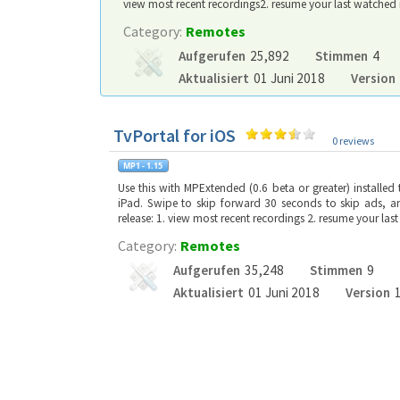
view most recent recordings2. resume your last watched 
Category:
Remotes
Aufgerufen
25,892
Stimmen
4
Aktualisiert
01 Juni 2018
Version
TvPortal for iOS
0 reviews
Use this with MPExtended (0.6 beta or greater) installe
iPad. Swipe to skip forward 30 seconds to skip ads, a
release: 1. view most recent recordings 2. resume your la
Category:
Remotes
Aufgerufen
35,248
Stimmen
9
Aktualisiert
01 Juni 2018
Version