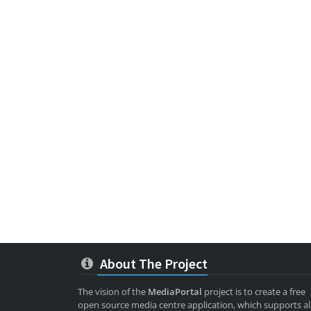
About The Project
The vision of the
MediaPortal
project is to create a free
open source media centre application, which supports al