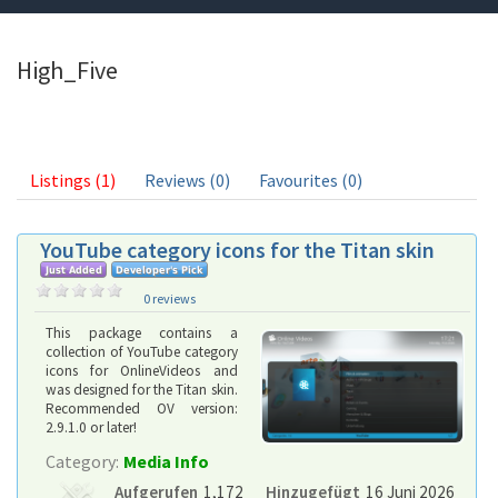
High_Five
Listings (1)
Reviews (0)
Favourites (0)
YouTube category icons for the Titan skin
0 reviews
This package contains a
collection of YouTube category
icons for OnlineVideos and
was designed for the Titan skin.
Recommended OV version:
2.9.1.0 or later!
Category:
Media Info
Aufgerufen
1,172
Hinzugefügt
16 Juni 2026