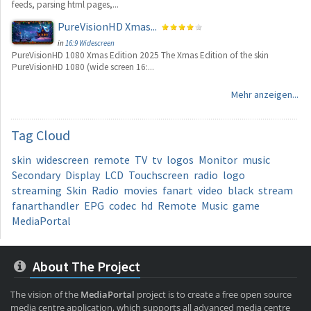
feeds, parsing html pages,...
PureVisionHD Xmas...
in
16:9 Widescreen
PureVisionHD 1080 Xmas Edition 2025 The Xmas Edition of the skin
PureVisionHD 1080 (wide screen 16:...
Mehr anzeigen...
Tag
Cloud
skin
widescreen
remote
TV
tv
logos
Monitor
music
Secondary
Display
LCD
Touchscreen
radio
logo
streaming
Skin
Radio
movies
fanart
video
black
stream
fanarthandler
EPG
codec
hd
Remote
Music
game
MediaPortal
About The Project
The vision of the
MediaPortal
project is to create a free open source
media centre application, which supports all advanced media centre