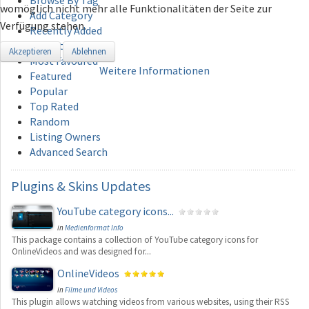
Browse By Tag
womöglich nicht mehr alle Funktionalitäten der Seite zur
Add Category
Verfügung stehen.
Recently Added
Recently Updated
Akzeptieren
Ablehnen
Most Favoured
Weitere Informationen
Featured
Popular
Top Rated
Random
Listing Owners
Advanced Search
Plugins
& Skins Updates
YouTube category icons...
in
Medienformat Info
This package contains a collection of YouTube category icons for
OnlineVideos and was designed for...
OnlineVideos
in
Filme und Videos
This plugin allows watching videos from various websites, using their RSS