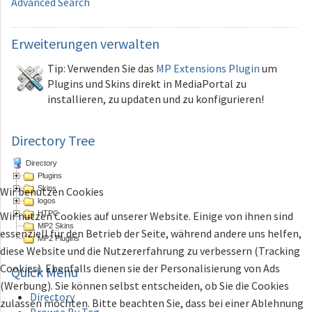
Advanced Search
Erweiterungen
verwalten
Tip: Verwenden Sie das
MP Extensions Plugin
um
Plugins und Skins direkt in MediaPortal zu
installieren, zu updaten und zu konfigurieren!
Directory Tree
Directory
Plugins
Skins
Wir benutzen Cookies
logos
HTPC
Wir nutzen Cookies auf unserer Website. Einige von ihnen sind
MP2 Skins
essenziell für den Betrieb der Seite, während andere uns helfen,
MP2 Plugins
diese Website und die Nutzererfahrung zu verbessern (Tracking
Cookies). Ebenfalls dienen sie der Personalisierung von Ads
Quick
Menu
(Werbung). Sie können selbst entscheiden, ob Sie die Cookies
Directory
zulassen möchten. Bitte beachten Sie, dass bei einer Ablehnung