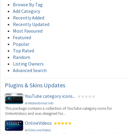
Browse By Tag
Add Category
Recently Added
Recently Updated
Most Favoured
Featured
Popular
Top Rated
Random
Listing Owners
Advanced Search
Plugins
& Skins Updates
YouTube category icons...
in
Medienformat Info
This package contains a collection of YouTube category icons for
OnlineVideos and was designed for...
OnlineVideos
in
Filme und Videos