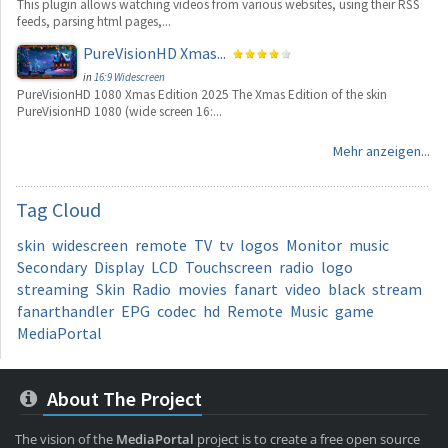
This plugin allows watching videos from various websites, using their RSS
feeds, parsing html pages,...
PureVisionHD Xmas...
in
16:9 Widescreen
PureVisionHD 1080 Xmas Edition 2025 The Xmas Edition of the skin
PureVisionHD 1080 (wide screen 16:...
Mehr anzeigen...
Tag
Cloud
skin
widescreen
remote
TV
tv
logos
Monitor
music
Secondary
Display
LCD
Touchscreen
radio
logo
streaming
Skin
Radio
movies
fanart
video
black
stream
fanarthandler
EPG
codec
hd
Remote
Music
game
MediaPortal
About The Project
The vision of the
MediaPortal
project is to create a free open source