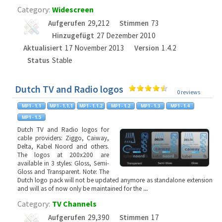
Category:
Widescreen
Aufgerufen
29,212
Stimmen
73
Hinzugefügt
27 Dezember 2010
Aktualisiert
17 November 2013
Version
1.4.2
Status
Stable
Dutch TV and Radio logos
0 reviews
Dutch TV and Radio logos for
cable providers: Ziggo, Caiway,
Delta, Kabel Noord and others.
The logos at 200x200 are
available in 3 styles: Gloss, Semi-
Gloss and Transparent. Note: The
Dutch logo pack will not be updated anymore as standalone extension
and will as of now only be maintained for the
...
Category:
TV Channels
Aufgerufen
29,390
Stimmen
17