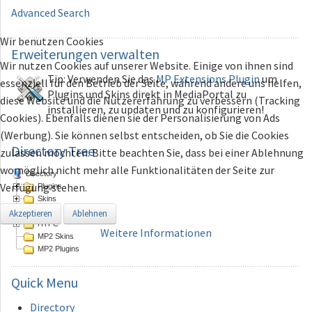
Advanced Search
Wir benutzen Cookies
Erweiterungen
verwalten
Wir nutzen Cookies auf unserer Website. Einige von ihnen sind
Tip: Verwenden Sie das
MP Extensions Plugin
um
essenziell für den Betrieb der Seite, während andere uns helfen,
Plugins und Skins direkt in MediaPortal zu
diese Website und die Nutzererfahrung zu verbessern (Tracking
installieren, zu updaten und zu konfigurieren!
Cookies). Ebenfalls dienen sie der Personalisierung von Ads
(Werbung). Sie können selbst entscheiden, ob Sie die Cookies
Directory Tree
zulassen möchten. Bitte beachten Sie, dass bei einer Ablehnung
womöglich nicht mehr alle Funktionalitäten der Seite zur
Directory
Verfügung stehen.
Plugins
Skins
logos
Akzeptieren
Ablehnen
HTPC
Weitere Informationen
MP2 Skins
MP2 Plugins
Quick
Menu
Directory