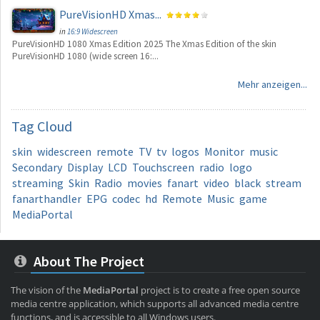
PureVisionHD Xmas...
in
16:9 Widescreen
PureVisionHD 1080 Xmas Edition 2025 The Xmas Edition of the skin
PureVisionHD 1080 (wide screen 16:...
Mehr anzeigen...
Tag
Cloud
skin
widescreen
remote
TV
tv
logos
Monitor
music
Secondary
Display
LCD
Touchscreen
radio
logo
streaming
Skin
Radio
movies
fanart
video
black
stream
fanarthandler
EPG
codec
hd
Remote
Music
game
MediaPortal
About The Project
The vision of the
MediaPortal
project is to create a free open source
media centre application, which supports all advanced media centre
functions, and is accessible to all Windows users.