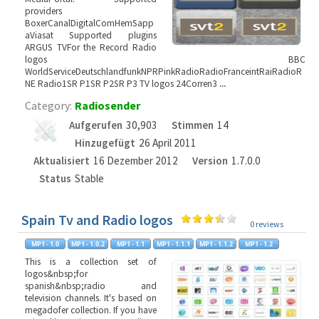
providers
BoxerCanalDigitalComHemSapp
aViasat Supported plugins
ARGUS TVFor the Record Radio
logos BBC
WorldServiceDeutschlandfunkNPRPinkRadioRadioFranceintRaiRadioR
NE Radio1SR P1SR P2SR P3 TV logos 24Corren3
...
Category:
Radiosender
Aufgerufen
30,903
Stimmen
14
Hinzugefügt
26 April 2011
Aktualisiert
16 Dezember 2012
Version
1.7.0.0
Status
Stable
Spain Tv and Radio logos
0 reviews
This is a collection set of
logos&nbsp;for
spanish&nbsp;radio and
television channels. It's based on
megadofer collection. If you have