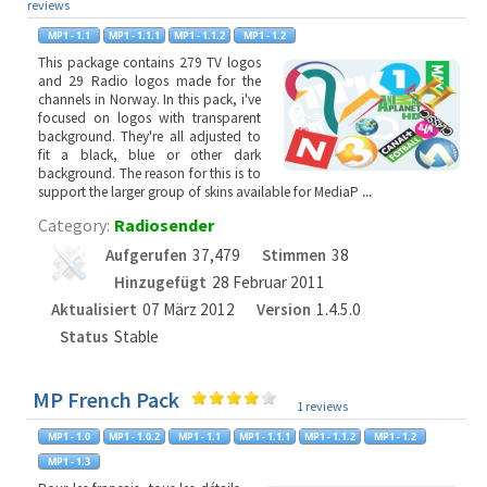
reviews
This package contains 279 TV logos
and 29 Radio logos made for the
channels in Norway. In this pack, i've
focused on logos with transparent
background. They're all adjusted to
fit a black, blue or other dark
background. The reason for this is to
support the larger group of skins available for MediaP
...
Category:
Radiosender
Aufgerufen
37,479
Stimmen
38
Hinzugefügt
28 Februar 2011
Aktualisiert
07 März 2012
Version
1.4.5.0
Status
Stable
MP French Pack
1 reviews