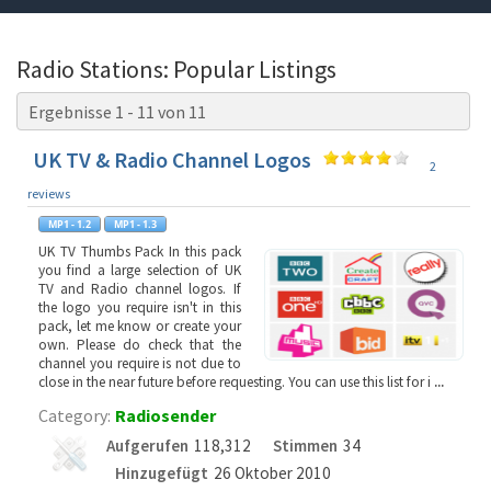
Radio Stations: Popular Listings
Ergebnisse 1 - 11 von 11
UK TV & Radio Channel Logos
2
reviews
UK TV Thumbs Pack In this pack
you find a large selection of UK
TV and Radio channel logos. If
the logo you require isn't in this
pack, let me know or create your
own. Please do check that the
channel you require is not due to
close in the near future before requesting. You can use this list for i
...
Category:
Radiosender
Aufgerufen
118,312
Stimmen
34
Hinzugefügt
26 Oktober 2010