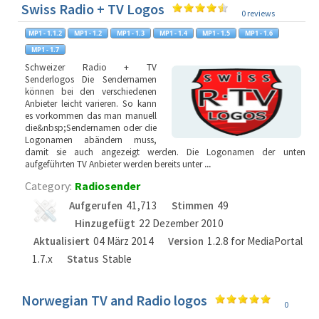
Swiss Radio + TV Logos
0 reviews
Schweizer Radio + TV
Senderlogos Die Sendernamen
können bei den verschiedenen
Anbieter leicht varieren. So kann
es vorkommen das man manuell
die&nbsp;Sendernamen oder die
Logonamen abändern muss,
damit sie auch angezeigt werden. Die Logonamen der unten
aufgeführten TV Anbieter werden bereits unter
...
Category:
Radiosender
Aufgerufen
41,713
Stimmen
49
Hinzugefügt
22 Dezember 2010
Aktualisiert
04 März 2014
Version
1.2.8 for MediaPortal
1.7.x
Status
Stable
Norwegian TV and Radio logos
0