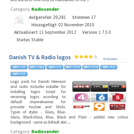
Category:
Radiosender
Aufgerufen
29,381
Stimmen
17
Hinzugefügt
02 November 2010
Aktualisiert
11 September 2012
Version
1.7.5.0
Status
Stable
Danish TV & Radio logos
0 reviews
Logo pack for Danish televison
and radio Includes installer for
installing logos Script for
renaming logos acording to
default channelnames for
provider YouSee and Stofa.
Types of styles: - Glass, Blue-
Glass, Black-Glass, Blue, Black and Plain - added new colour
background - same as Default skin
...
Category:
Radiosender