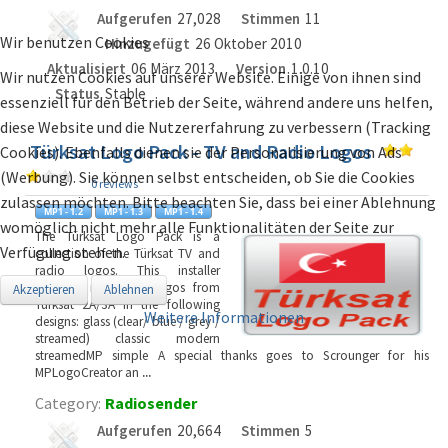
Aufgerufen
27,028
Stimmen
11
Wir benutzen Cookies
Hinzugefügt
26 Oktober 2010
Aktualisiert
06 März 2013
Version
1.0.10
Wir nutzen Cookies auf unserer Website. Einige von ihnen sind
Status
Stable
essenziell für den Betrieb der Seite, während andere uns helfen,
diese Website und die Nutzererfahrung zu verbessern (Tracking
Türksat Logo Pack - TV and Radio Logos
Cookies). Ebenfalls dienen sie der Personalisierung von Ads
(Werbung). Sie können selbst entscheiden, ob Sie die Cookies
0 reviews
zulassen möchten. Bitte beachten Sie, dass bei einer Ablehnung
womöglich nicht mehr alle Funktionalitäten der Seite zur
The Türksat Logo Pack is a
Verfügung stehen.
collection of the Türksat TV and
radio logos. This installer
contains nearly all Logos from
Akzeptieren
Ablehnen
Türksat 2A/3A in the following
Weitere Informationen
designs: glass (clear/ blue / grey /
streamed) classic modern
streamedMP simple A special thanks goes to Scrounger for his
MPLogoCreator an
...
Category:
Radiosender
Aufgerufen
20,664
Stimmen
5