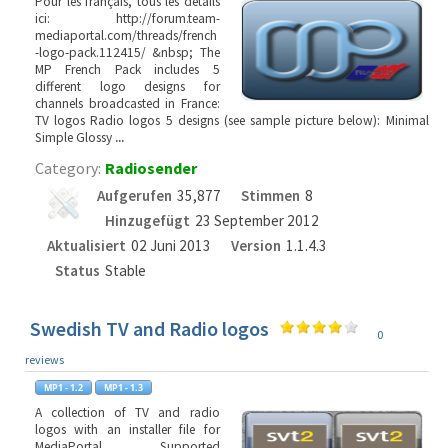
Pour les français, tous les détails
ici: http://forum.team-
mediaportal.com/threads/french
-logo-pack.112415/ &nbsp; The
MP French Pack includes 5
different logo designs for
channels broadcasted in France:
TV logos Radio logos 5 designs (see sample picture below): Minimal
Simple Glossy
...
Category:
Radiosender
Aufgerufen
35,877
Stimmen
8
Hinzugefügt
23 September 2012
Aktualisiert
02 Juni 2013
Version
1.1.4.3
Status
Stable
Swedish TV and Radio logos
0
reviews
A collection of TV and radio
logos with an installer file for
MediaPortal. Supported