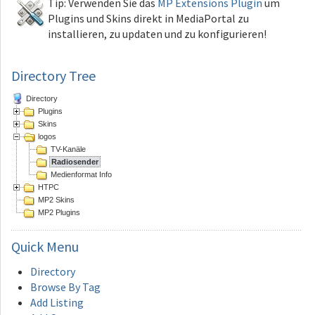
Tip: Verwenden Sie das
MP Extensions Plugin
um
Plugins und Skins direkt in MediaPortal zu
installieren, zu updaten und zu konfigurieren!
Directory Tree
Directory
Plugins
Skins
logos
TV-Kanäle
Radiosender
Medienformat Info
HTPC
MP2 Skins
MP2 Plugins
Quick
Menu
Directory
Browse By Tag
Add Listing