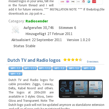
missed logos in your area, tell me
in the forum thread and I will
add it for future versions. *** INSTALLATION NOTE *** If the&nbsp;file
downloads as .zip just re
...
Category:
Radiosender
Aufgerufen
30,746
Stimmen
6
Hinzugefügt
27 Februar 2011
Aktualisiert
22 September 2011
Version
1.0.2.0
Status
Stable
Dutch TV and Radio logos
0 reviews
Dutch TV and Radio logos for
cable providers: Ziggo, Caiway,
Delta, Kabel Noord and others.
The logos at 200x200 are
available in 3 styles: Gloss, Semi-
Gloss and Transparent. Note: The
Dutch logo pack will not be updated anymore as standalone extension
and will as of now only be maintained for the
...