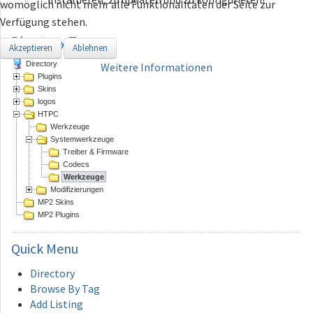
womöglich nicht mehr alle Funktionalitäten der Seite zur
Verfügung stehen.
Directory Tree
Akzeptieren
Ablehnen
Directory
Weitere Informationen
Plugins
Skins
logos
HTPC
Werkzeuge
Systemwerkzeuge
Treiber & Firmware
Codecs
Werkzeuge
Modifizierungen
MP2 Skins
MP2 Plugins
Quick
Menu
Directory
Browse By Tag
Add Listing