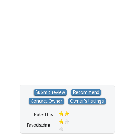
Submit review
Recommend
Contact Owner
Owner's listings
Rate this
Favoured:
listing
0