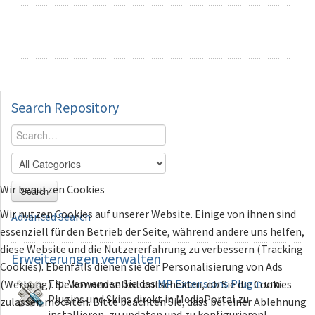
Search
Repository
Wir benutzen Cookies
Search
Wir nutzen Cookies auf unserer Website. Einige von ihnen sind
Advanced Search
essenziell für den Betrieb der Seite, während andere uns helfen,
diese Website und die Nutzererfahrung zu verbessern (Tracking
Erweiterungen
verwalten
Cookies). Ebenfalls dienen sie der Personalisierung von Ads
Tip: Verwenden Sie das
MP Extensions Plugin
um
(Werbung). Sie können selbst entscheiden, ob Sie die Cookies
Plugins und Skins direkt in MediaPortal zu
zulassen möchten. Bitte beachten Sie, dass bei einer Ablehnung
installieren, zu updaten und zu konfigurieren!