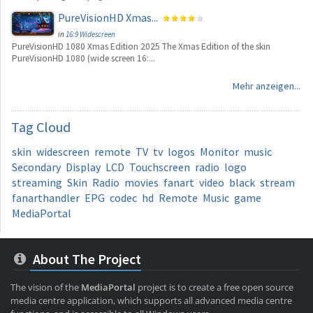
PureVisionHD Xmas...
in
16:9 Widescreen
PureVisionHD 1080 Xmas Edition 2025 The Xmas Edition of the skin
PureVisionHD 1080 (wide screen 16:...
Mehr anzeigen...
Tag
Cloud
skin
widescreen
remote
TV
tv
logos
Monitor
music
Secondary
Display
LCD
Touchscreen
radio
logo
streaming
Skin
Radio
movies
fanart
video
black
stream
fanarthandler
EPG
codec
hd
Remote
Music
game
MediaPortal
About The Project
The vision of the
MediaPortal
project is to create a free open source
media centre application, which supports all advanced media centre