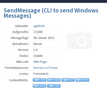
SendMessage (CLI to send Windows
Messages)
Uploader
ajp8164
Aufgerufen
17,835
Hinzugefügt
06 Januar 2012
Aktualisiert
Never
Version
1.0
Status
Stable
Wiki Link
Wiki Page
Forendiskussion
Discuss in Forum
Lizenz
Freeware|
Compatibility