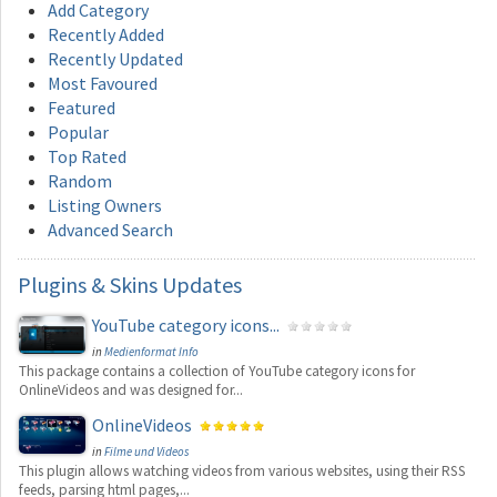
Add Category
Recently Added
Recently Updated
Most Favoured
Featured
Popular
Top Rated
Random
Listing Owners
Advanced Search
Plugins
& Skins Updates
YouTube category icons...
in
Medienformat Info
This package contains a collection of YouTube category icons for
OnlineVideos and was designed for...
OnlineVideos
in
Filme und Videos
This plugin allows watching videos from various websites, using their RSS
feeds, parsing html pages,...