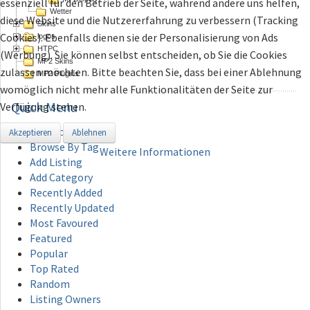
essenziell für den Betrieb der Seite, während andere uns helfen,
Wetter
diese Website und die Nutzererfahrung zu verbessern (Tracking
Skins
Cookies). Ebenfalls dienen sie der Personalisierung von Ads
logos
HTPC
(Werbung). Sie können selbst entscheiden, ob Sie die Cookies
MP2 Skins
zulassen möchten. Bitte beachten Sie, dass bei einer Ablehnung
MP2 Plugins
womöglich nicht mehr alle Funktionalitäten der Seite zur
Quick
Menu
Verfügung stehen.
Directory
Akzeptieren
Ablehnen
Browse By Tag
Weitere Informationen
Add Listing
Add Category
Recently Added
Recently Updated
Most Favoured
Featured
Popular
Top Rated
Random
Listing Owners