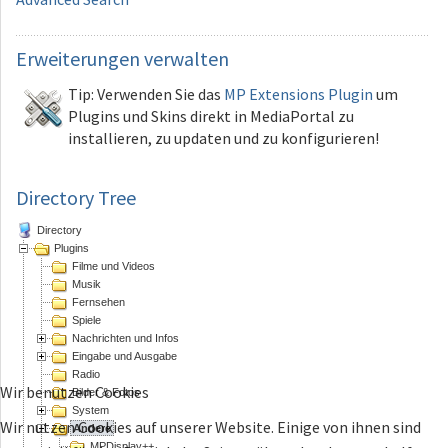
Erweiterungen
verwalten
Tip: Verwenden Sie das
MP Extensions Plugin
um
Plugins und Skins direkt in MediaPortal zu
installieren, zu updaten und zu konfigurieren!
Directory Tree
Directory
Plugins
Filme und Videos
Musik
Fernsehen
Spiele
Nachrichten und Infos
Eingabe und Ausgabe
Radio
Wir benutzen Cookies
Bilder & Fotos
System
Wir nutzen Cookies auf unserer Website. Einige von ihnen sind
Andere
MPDisplay++