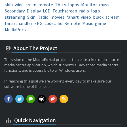
skin
widescreen
remote
TV
tv
logos
Monitor
music
Secondary
Display
LCD
Touchscreen
radio
logo
streaming
Skin
Radio
movies
fanart
video
black
stream
fanarthandler
EPG
codec
hd
Remote
Music
game
MediaPortal
About The Project
The vision of the
MediaPortal
project is to create a free open source
media centre application, which supports all advanced media centre
functions, and is accessible to all Windows users.
In reaching this goal we are working every day to make sure our
software is one of the best.
Quick Navigation