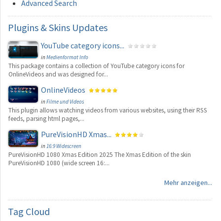
Advanced Search
Plugins
& Skins Updates
YouTube category icons...
in
Medienformat Info
This package contains a collection of YouTube category icons for
OnlineVideos and was designed for...
OnlineVideos
in
Filme und Videos
This plugin allows watching videos from various websites, using their RSS
feeds, parsing html pages,...
PureVisionHD Xmas...
in
16:9 Widescreen
PureVisionHD 1080 Xmas Edition 2025 The Xmas Edition of the skin
PureVisionHD 1080 (wide screen 16:...
Mehr anzeigen...
Tag
Cloud