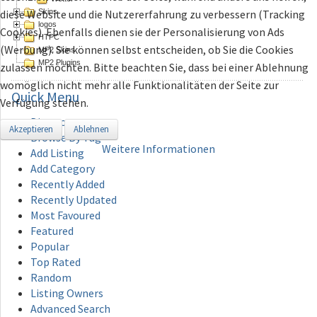
Skins
diese Website und die Nutzererfahrung zu verbessern (Tracking
logos
Cookies). Ebenfalls dienen sie der Personalisierung von Ads
HTPC
(Werbung). Sie können selbst entscheiden, ob Sie die Cookies
MP2 Skins
MP2 Plugins
zulassen möchten. Bitte beachten Sie, dass bei einer Ablehnung
womöglich nicht mehr alle Funktionalitäten der Seite zur
Quick
Menu
Verfügung stehen.
Directory
Akzeptieren
Ablehnen
Browse By Tag
Weitere Informationen
Add Listing
Add Category
Recently Added
Recently Updated
Most Favoured
Featured
Popular
Top Rated
Random
Listing Owners
Advanced Search