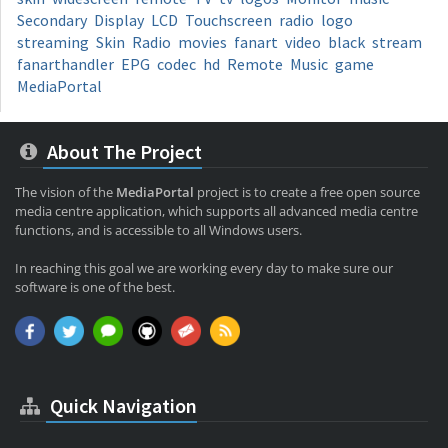
Secondary
Display
LCD
Touchscreen
radio
logo
streaming
Skin
Radio
movies
fanart
video
black
stream
fanarthandler
EPG
codec
hd
Remote
Music
game
MediaPortal
About The Project
The vision of the
MediaPortal
project is to create a free open source
media centre application, which supports all advanced media centre
functions, and is accessible to all Windows users.
In reaching this goal we are working every day to make sure our
software is one of the best.
Quick Navigation