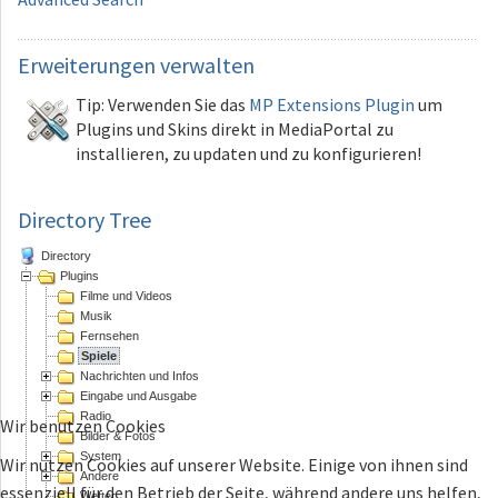
Erweiterungen
verwalten
Tip: Verwenden Sie das
MP Extensions Plugin
um
Plugins und Skins direkt in MediaPortal zu
installieren, zu updaten und zu konfigurieren!
Directory Tree
Directory
Plugins
Filme und Videos
Musik
Fernsehen
Spiele
Nachrichten und Infos
Eingabe und Ausgabe
Radio
Wir benutzen Cookies
Bilder & Fotos
System
Wir nutzen Cookies auf unserer Website. Einige von ihnen sind
Andere
essenziell für den Betrieb der Seite, während andere uns helfen,
Wetter