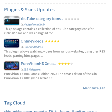
Plugins
& Skins Updates
YouTube category icons...
in
Medienformat Info
This package contains a collection of YouTube category icons for
OnlineVideos and was designed for...
OnlineVideos
in
Filme und Videos
This plugin allows watching videos from various websites, using their RSS
feeds, parsing html pages,...
PureVisionHD Xmas...
in
16:9 Widescreen
PureVisionHD 1080 Xmas Edition 2025 The Xmas Edition of the skin
PureVisionHD 1080 (wide screen 16:...
Mehr anzeigen...
Tag
Cloud
skin
widescreen
remote
TV
tv
logos
Monitor
music