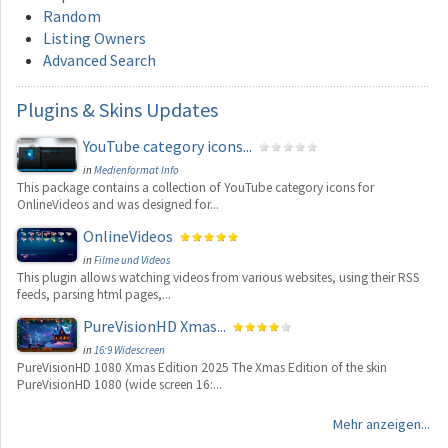
Random
Listing Owners
Advanced Search
Plugins
& Skins Updates
YouTube category icons...
in
Medienformat Info
This package contains a collection of YouTube category icons for
OnlineVideos and was designed for...
OnlineVideos
in
Filme und Videos
This plugin allows watching videos from various websites, using their RSS
feeds, parsing html pages,...
PureVisionHD Xmas...
in
16:9 Widescreen
PureVisionHD 1080 Xmas Edition 2025 The Xmas Edition of the skin
PureVisionHD 1080 (wide screen 16:...
Mehr anzeigen...