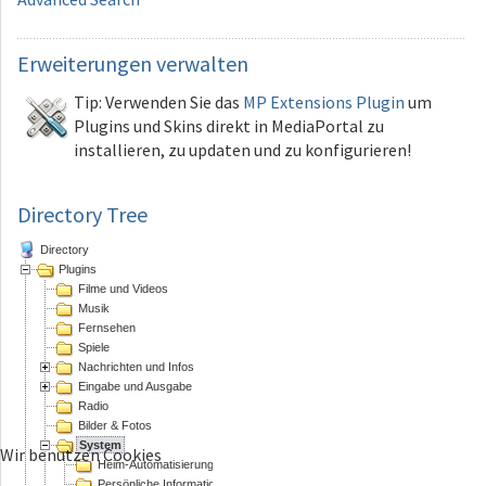
Erweiterungen
verwalten
Tip: Verwenden Sie das
MP Extensions Plugin
um
Plugins und Skins direkt in MediaPortal zu
installieren, zu updaten und zu konfigurieren!
Directory Tree
Directory
Plugins
Filme und Videos
Musik
Fernsehen
Spiele
Nachrichten und Infos
Eingabe und Ausgabe
Radio
Bilder & Fotos
System
Wir benutzen Cookies
Heim-Automatisierung
Persönliche Informations Assistenten