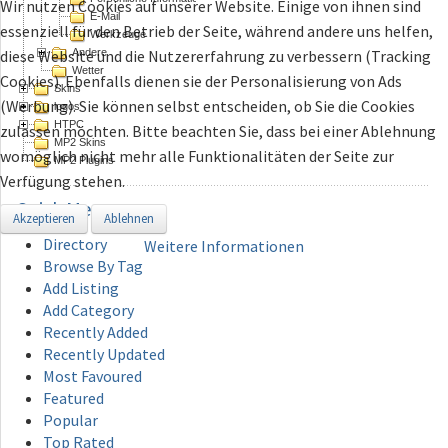
Wir nutzen Cookies auf unserer Website. Einige von ihnen sind
E-Mail
essenziell für den Betrieb der Seite, während andere uns helfen,
Werkzeuge
Andere
diese Website und die Nutzererfahrung zu verbessern (Tracking
Wetter
Cookies). Ebenfalls dienen sie der Personalisierung von Ads
Skins
(Werbung). Sie können selbst entscheiden, ob Sie die Cookies
logos
HTPC
zulassen möchten. Bitte beachten Sie, dass bei einer Ablehnung
MP2 Skins
womöglich nicht mehr alle Funktionalitäten der Seite zur
MP2 Plugins
Verfügung stehen.
Quick
Menu
Akzeptieren
Ablehnen
Directory
Weitere Informationen
Browse By Tag
Add Listing
Add Category
Recently Added
Recently Updated
Most Favoured
Featured
Popular
Top Rated