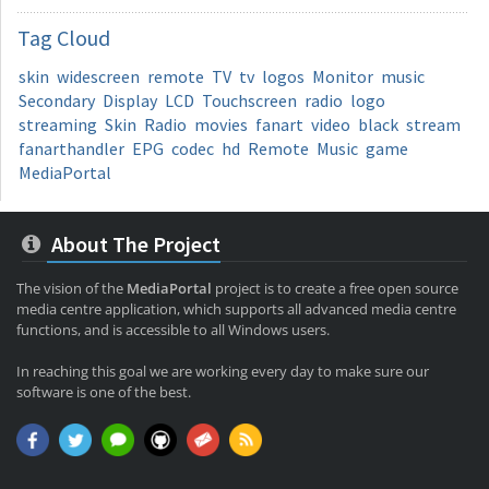
Tag
Cloud
skin
widescreen
remote
TV
tv
logos
Monitor
music
Secondary
Display
LCD
Touchscreen
radio
logo
streaming
Skin
Radio
movies
fanart
video
black
stream
fanarthandler
EPG
codec
hd
Remote
Music
game
MediaPortal
About The Project
The vision of the
MediaPortal
project is to create a free open source
media centre application, which supports all advanced media centre
functions, and is accessible to all Windows users.
In reaching this goal we are working every day to make sure our
software is one of the best.