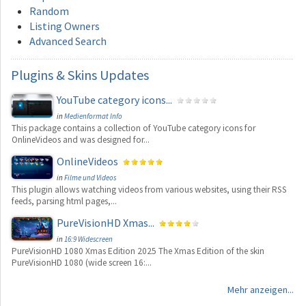
Random
Listing Owners
Advanced Search
Plugins
& Skins Updates
YouTube category icons...
in
Medienformat Info
This package contains a collection of YouTube category icons for
OnlineVideos and was designed for...
OnlineVideos
in
Filme und Videos
This plugin allows watching videos from various websites, using their RSS
feeds, parsing html pages,...
PureVisionHD Xmas...
in
16:9 Widescreen
PureVisionHD 1080 Xmas Edition 2025 The Xmas Edition of the skin
PureVisionHD 1080 (wide screen 16:...
Mehr anzeigen...