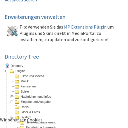
Erweiterungen
verwalten
Tip: Verwenden Sie das
MP Extensions Plugin
um
Plugins und Skins direkt in MediaPortal zu
installieren, zu updaten und zu konfigurieren!
Directory Tree
Directory
Plugins
Filme und Videos
Musik
Fernsehen
Spiele
Nachrichten und Infos
Eingabe und Ausgabe
Radio
Bilder & Fotos
System
Wir benutzen Cookies
Heim-Automatisierung
Persönliche Informations Assistenten