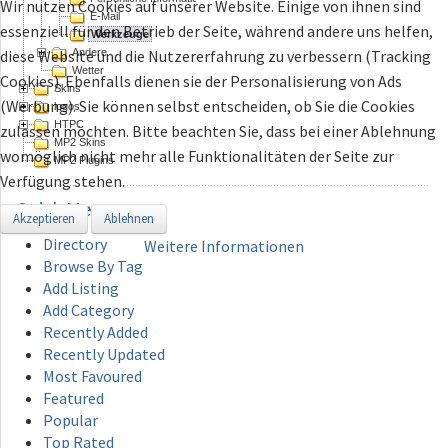
Wir nutzen Cookies auf unserer Website. Einige von ihnen sind
E-Mail
essenziell für den Betrieb der Seite, während andere uns helfen,
Werkzeuge
Andere
diese Website und die Nutzererfahrung zu verbessern (Tracking
Wetter
Cookies). Ebenfalls dienen sie der Personalisierung von Ads
Skins
(Werbung). Sie können selbst entscheiden, ob Sie die Cookies
logos
HTPC
zulassen möchten. Bitte beachten Sie, dass bei einer Ablehnung
MP2 Skins
womöglich nicht mehr alle Funktionalitäten der Seite zur
MP2 Plugins
Verfügung stehen.
Quick
Menu
Akzeptieren
Ablehnen
Directory
Weitere Informationen
Browse By Tag
Add Listing
Add Category
Recently Added
Recently Updated
Most Favoured
Featured
Popular
Top Rated