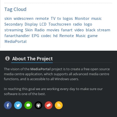
Tag
Cloud
skin
widescreen
remote
TV
tv
logos
Monitor
music
Secondary
Display
LCD
Touchscreen
radio
logo
streaming
Skin
Radio
movies
fanart
video
black
stream
fanarthandler
EPG
codec
hd
Remote
Music
game
MediaPortal
About The Project
The vision of the
MediaPortal
project is to create a free open source
media centre application, which supports all advanced media centre
functions, and is accessible to all Windows users.
In reaching this goal we are working every day to make sure our
software is one of the best.