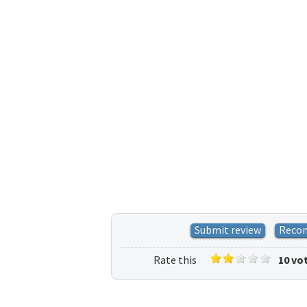
Submit review
Reco
Rate this
10 vo
listing