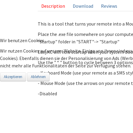
Description
Download
Reviews
This is a tool that turns your remote into a M
Place the .exe file somewhere on your computer
Wir benutzen Cookies
"startup" folder in "START"-> "Startup"
Wir nutzen Cookies auf unserer Website. Einige von ihnen sind ess
EasyKC will now startup when your system boo
Cookies). Ebenfalls dienen sie der Personalisierung von Ads (Wer
Use the " * " button to cycle between 3 options
nicht mehr alle Funktionalitäten der Seite zur Verfügung stehen.
- Keyboard Mode (use your remote as a SMS styl
Akzeptieren
Ablehnen
- Mouse Mode (use the arrows on your remote t
-Disabled