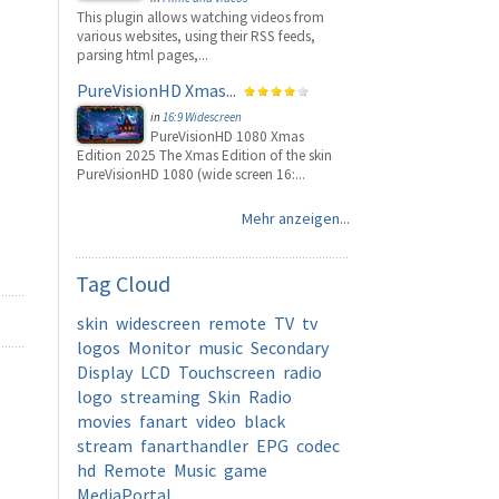
This plugin allows watching videos from
various websites, using their RSS feeds,
parsing html pages,...
PureVisionHD Xmas...
in
16:9 Widescreen
PureVisionHD 1080 Xmas
Edition 2025 The Xmas Edition of the skin
PureVisionHD 1080 (wide screen 16:...
Mehr anzeigen...
Tag
Cloud
skin
widescreen
remote
TV
tv
logos
Monitor
music
Secondary
Display
LCD
Touchscreen
radio
logo
streaming
Skin
Radio
movies
fanart
video
black
stream
fanarthandler
EPG
codec
hd
Remote
Music
game
MediaPortal