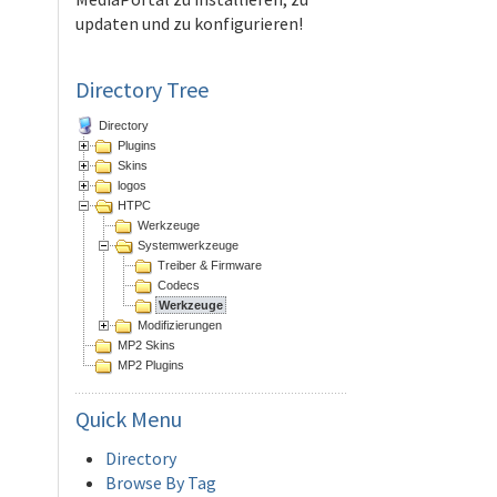
updaten und zu konfigurieren!
Directory Tree
Directory
Plugins
Skins
logos
HTPC
Werkzeuge
Systemwerkzeuge
Treiber & Firmware
Codecs
Werkzeuge
Modifizierungen
MP2 Skins
MP2 Plugins
Quick
Menu
Directory
Browse By Tag