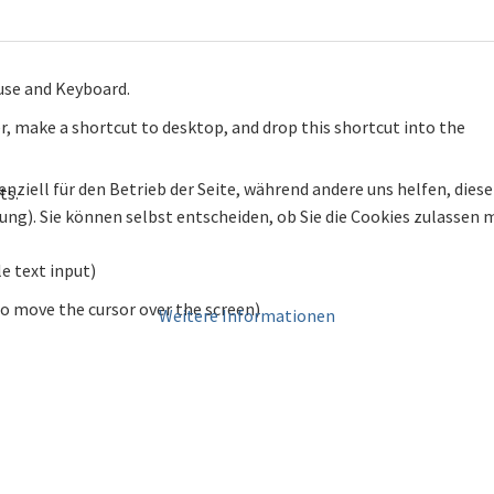
ouse and Keyboard.
, make a shortcut to desktop, and drop this shortcut into the
enziell für den Betrieb der Seite, während andere uns helfen, die
ts.
bung). Sie können selbst entscheiden, ob Sie die Cookies zulassen
e text input)
o move the cursor over the screen)
Weitere Informationen