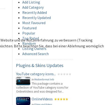
Add Listing
Add Category
Recently Added
Recently Updated
Most Favoured
Featured
Popular
Top Rated
se Website und die Nutzererfahrung zu verbessern (Tracking
Random
 möchten. Bitte beachten Sie, dass bei einer Ablehnung womöglich
Listing Owners
Advanced Search
Plugins
& Skins Updates
YouTube category icons...
in
Medienformat Info
This package contains a
collection of YouTube category icons for
OnlineVideos and was designed for...
OnlineVideos
in
Filme und Videos