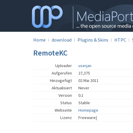
Home
download
Plugins & Skins
HTPC
RemoteKC
Uploader
userjan
Aufgerufen
27,375
Hinzugefügt
02 Mai 2011
Aktualisiert
Never
Version
0.1
Status
Stable
Webseite
Homepage
Lizenz
Freeware|