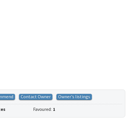
mmend
Contact Owner
Owner's listings
tes
Favoured:
1