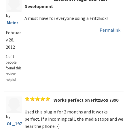
Development
by
A must have for everyone using a FritzBox!
Meier
Permalink
Februar
y 26,
2012
1 of 1
people
found this
review
helpful
Works perfect on FritzBox 7390
Used this plugin for 2 months and it works
by
perfect. If a incoming call, the media stops and we
OL_197
hear the phone :-)