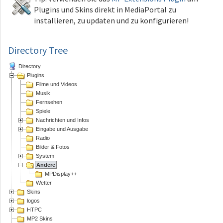
Plugins und Skins direkt in MediaPortal zu
installieren, zu updaten und zu konfigurieren!
Directory Tree
Directory
Plugins
Filme und Videos
Musik
Fernsehen
Spiele
Nachrichten und Infos
Eingabe und Ausgabe
Radio
Bilder & Fotos
System
Andere
MPDisplay++
Wetter
Skins
logos
HTPC
MP2 Skins