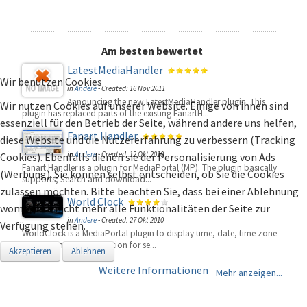
Am besten bewertet
LatestMediaHandler
Wir benutzen Cookies
in
Andere
-
Created: 16 Nov 2011
Announcing the new LatestMediaHandler plugin. This
Wir nutzen Cookies auf unserer Website. Einige von ihnen sind
plugin has replaced parts of the existing FanartH...
essenziell für den Betrieb der Seite, während andere uns helfen,
Fanart Handler
diese Website und die Nutzererfahrung zu verbessern (Tracking
in
Andere
-
Created: 12 Okt 2010
Cookies). Ebenfalls dienen sie der Personalisierung von Ads
Fanart Handler is a plugin for MediaPortal (MP). The plugin basically
(Werbung). Sie können selbst entscheiden, ob Sie die Cookies
supports; Search and download...
zulassen möchten. Bitte beachten Sie, dass bei einer Ablehnung
World Clock
womöglich nicht mehr alle Funktionalitäten der Seite zur
in
Andere
-
Created: 27 Okt 2010
Verfügung stehen.
WorldClock is a MediaPortal plugin to display time, date, time zone
and astronomy information for se...
Akzeptieren
Ablehnen
Weitere Informationen
Mehr anzeigen...