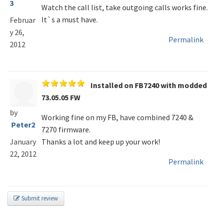
3
Watch the call list, take outgoing calls works fine.
It`s a must have.
Februar
y 26,
Permalink
2012
Installed on FB7240 with modded
73.05.05 FW
by
Working fine on my FB, have combined 7240 &
Peter2
7270 firmware.
Thanks a lot and keep up your work!
January
22, 2012
Permalink
Submit review