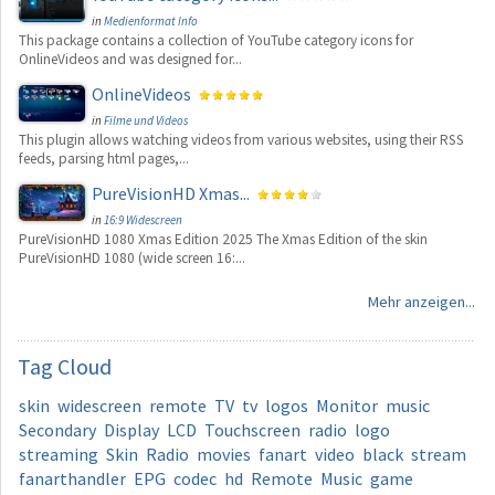
in
Medienformat Info
This package contains a collection of YouTube category icons for
OnlineVideos and was designed for...
OnlineVideos
in
Filme und Videos
This plugin allows watching videos from various websites, using their RSS
feeds, parsing html pages,...
PureVisionHD Xmas...
in
16:9 Widescreen
PureVisionHD 1080 Xmas Edition 2025 The Xmas Edition of the skin
PureVisionHD 1080 (wide screen 16:...
Mehr anzeigen...
Tag
Cloud
skin
widescreen
remote
TV
tv
logos
Monitor
music
Secondary
Display
LCD
Touchscreen
radio
logo
streaming
Skin
Radio
movies
fanart
video
black
stream
fanarthandler
EPG
codec
hd
Remote
Music
game