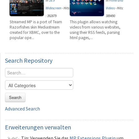
in
16:9
in
Filme und
Widescreen
-
Hits
Videos
-
Hits:
: 392879
389490
Streamed MP is a port of Team
This plugin allows watching
Razorfishes skin Mediastream
videos from various websites,
created for XBMC, over to the
using their RSS feeds, parsing
popular ope...
html pages,...
Search
Repository
Search
Advanced Search
Erweiterungen
verwalten
Tip: Verwenden Sie das
MP Extensions Plugin
um