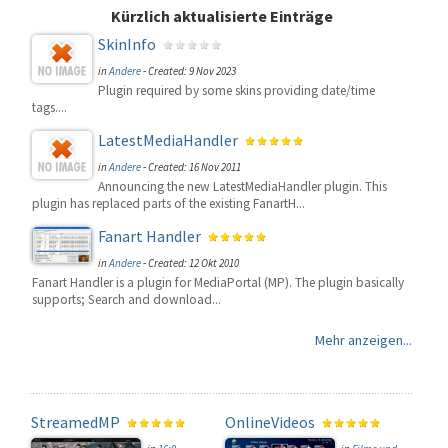
Kürzlich aktualisierte Einträge
SkinInfo
in
Andere
-
Created: 9 Nov 2023
Plugin required by some skins providing date/time
tags....
LatestMediaHandler
in
Andere
-
Created: 16 Nov 2011
Announcing the new LatestMediaHandler plugin. This
plugin has replaced parts of the existing FanartH...
Fanart Handler
in
Andere
-
Created: 12 Okt 2010
Fanart Handler is a plugin for MediaPortal (MP). The plugin basically
supports; Search and download...
Mehr anzeigen...
StreamedMP
OnlineVideos