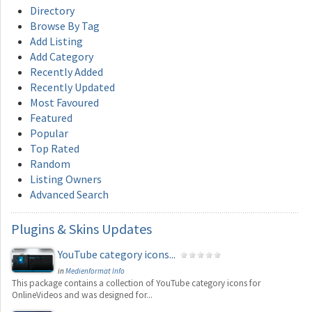
Directory
Browse By Tag
Add Listing
Add Category
Recently Added
Recently Updated
Most Favoured
Featured
Popular
Top Rated
Random
Listing Owners
Advanced Search
Plugins
& Skins Updates
YouTube category icons...
in
Medienformat Info
This package contains a collection of YouTube category icons for
OnlineVideos and was designed for...