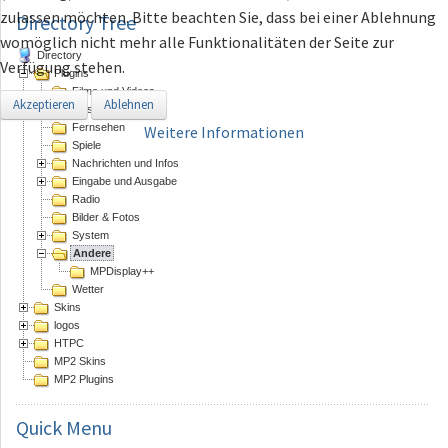
zulassen möchten. Bitte beachten Sie, dass bei einer Ablehnung
Directory Tree
womöglich nicht mehr alle Funktionalitäten der Seite zur
Directory
Verfügung stehen.
Plugins
Filme und Videos
Akzeptieren
Ablehnen
Musik
Fernsehen
Weitere Informationen
Spiele
Nachrichten und Infos
Eingabe und Ausgabe
Radio
Bilder & Fotos
System
Andere
MPDisplay++
Wetter
Skins
logos
HTPC
MP2 Skins
MP2 Plugins
Quick
Menu