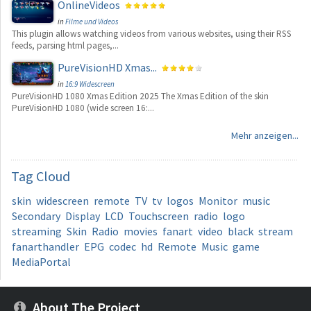
OnlineVideos
in
Filme und Videos
This plugin allows watching videos from various websites, using their RSS
feeds, parsing html pages,...
PureVisionHD Xmas...
in
16:9 Widescreen
PureVisionHD 1080 Xmas Edition 2025 The Xmas Edition of the skin
PureVisionHD 1080 (wide screen 16:...
Mehr anzeigen...
Tag
Cloud
skin
widescreen
remote
TV
tv
logos
Monitor
music
Secondary
Display
LCD
Touchscreen
radio
logo
streaming
Skin
Radio
movies
fanart
video
black
stream
fanarthandler
EPG
codec
hd
Remote
Music
game
MediaPortal
About The Project