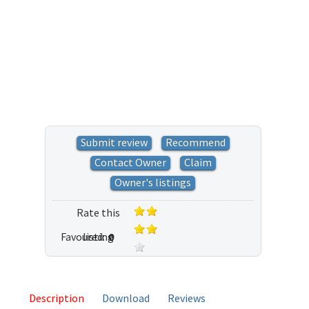
Submit review
Recommend
Contact Owner
Claim
Owner's listings
Rate this
Favoured:
listing
0
2 votes
Description
Download
Reviews