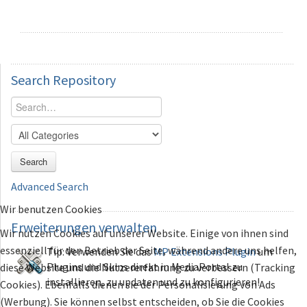
Search
Repository
Search
Advanced Search
Wir benutzen Cookies
Erweiterungen
verwalten
Wir nutzen Cookies auf unserer Website. Einige von ihnen sind
essenziell für den Betrieb der Seite, während andere uns helfen,
Tip: Verwenden Sie das
MP Extensions Plugin
um
Plugins und Skins direkt in MediaPortal zu
diese Website und die Nutzererfahrung zu verbessern (Tracking
installieren, zu updaten und zu konfigurieren!
Cookies). Ebenfalls dienen sie der Personalisierung von Ads
(Werbung). Sie können selbst entscheiden, ob Sie die Cookies