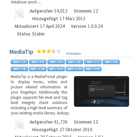
database synch
...
Aufgerufen
54,012
Stimmen
12
Hinzugefügt
17 März 2013
Aktualisiert
17 April 2024
Version
1.0.0.24
Status
Stable
MediaTip
0 reviews
MediaTip is a MediaPortal plugin
to display music, video and
picture related information at
your fingertips. Additionally this
plugin supports file level and tag
level integrity check solutions
including a high level summary of
your existing media library. &nbsp;
Aufgerufen
61,736
Stimmen
12
Hinzugefügt
27 Oktober 2010