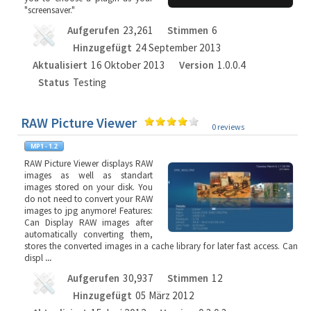
"screensaver."
Aufgerufen
23,261
Stimmen
6
Hinzugefügt
24 September 2013
Aktualisiert
16 Oktober 2013
Version
1.0.0.4
Status
Testing
RAW Picture Viewer
0 reviews
RAW Picture Viewer displays RAW
images as well as standart
images stored on your disk. You
do not need to convert your RAW
images to jpg anymore! Features:
Can Display RAW images after
automatically converting them,
stores the converted images in a cache library for later fast access. Can
displ
...
Aufgerufen
30,937
Stimmen
12
Hinzugefügt
05 März 2012