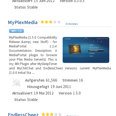
Aktualisiert
15 Juni 2012
Version
0.3.0.3
Status
Stable
MyPlexMedia
0 reviews
MyPlexMedia (1.5.0 Compatibility
Release &amp; new Stuff) - for
MediaPortal 1.2.x!
Documentation: Description: A
MediaPortal plugin to browse
your Plex Media Server(s). This is
my 4th Plugin after MySleepTimer
and MyChitChat and EndlessCheez Versions: current: MyPlexMedia
(1.0.0 Initial Sta
...
Aufgerufen
61,566
Stimmen
16
Hinzugefügt
19 Juni 2011
Aktualisiert
19 Mai 2012
Version
1.5.0
Status
Stable
EndlessCheez