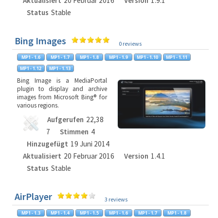
Aktualisiert
20 Februar 2016
Version
1.9.1
Status
Stable
Bing Images
0 reviews
Bing Image is a MediaPortal
plugin to display and archive
images from Microsoft Bing® for
various regions.
Aufgerufen
22,38
7
Stimmen
4
Hinzugefügt
19 Juni 2014
Aktualisiert
20 Februar 2016
Version
1.4.1
Status
Stable
AirPlayer
3 reviews