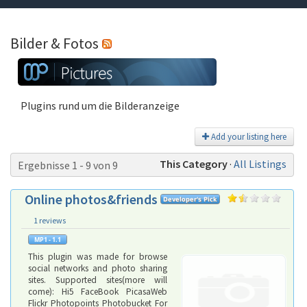
Bilder & Fotos
Plugins rund um die Bilderanzeige
Add your listing here
This Category
·
All Listings
Ergebnisse 1 - 9 von 9
Online photos&friends
1 reviews
This plugin was made for browse
social networks and photo sharing
sites. Supported sites(more will
come): Hi5 FaceBook PicasaWeb
Flickr Photopoints Photobucket For