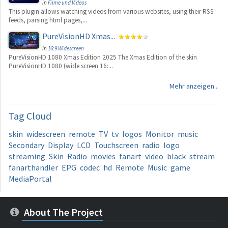
in
Filme und Videos
This plugin allows watching videos from various websites, using their RSS
feeds, parsing html pages,...
PureVisionHD Xmas...
in
16:9 Widescreen
PureVisionHD 1080 Xmas Edition 2025 The Xmas Edition of the skin
PureVisionHD 1080 (wide screen 16:...
Mehr anzeigen...
Tag
Cloud
skin
widescreen
remote
TV
tv
logos
Monitor
music
Secondary
Display
LCD
Touchscreen
radio
logo
streaming
Skin
Radio
movies
fanart
video
black
stream
fanarthandler
EPG
codec
hd
Remote
Music
game
MediaPortal
About The Project