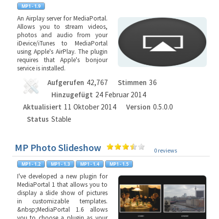
An Airplay server for MediaPortal.
Allows you to stream videos,
photos and audio from your
iDevice/iTunes to MediaPortal
using Apple's AirPlay. The plugin
requires that Apple's bonjour
service is installed.
Aufgerufen
42,767
Stimmen
36
Hinzugefügt
24 Februar 2014
Aktualisiert
11 Oktober 2014
Version
0.5.0.0
Status
Stable
MP Photo Slideshow
0 reviews
I've developed a new plugin for
MediaPortal 1 that allows you to
display a slide show of pictures
in customizable templates.
&nbsp;MediaPortal 1.6 allows
you to choose a plugin as your