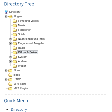
Directory Tree
Directory
Plugins
Filme und Videos
Musik
Fernsehen
Spiele
Nachrichten und Infos
Eingabe und Ausgabe
Radio
Bilder & Fotos
System
Andere
Wetter
Skins
logos
HTPC
MP2 Skins
MP2 Plugins
Quick
Menu
Directory