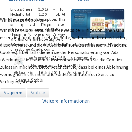
0 reviews
EndlessCheez (1.0.1) - for
MediaPortal 1.2.0 BETA!
Documentation: Description: This
Wir benutzen Cookies
is my 3rd Plugin after
MySleepTimer and MyChitChat
Wir nutzen Cookies auf unserer Website. Einige von ihnen sind
(Teaser: a 4th one is on it's way
essenziell für den Betrieb der Seite, während andere uns helfen,
and this one will hopefully be of
more use to someone ;-) ) A MediaPortal plugin that allows you to view
diese Website und die Nutzererfahrung zu verbessern (Tracking
Cheezburger&trade; con
...
Cookies). Ebenfalls dienen sie der Personalisierung von Ads
Aufgerufen
25,166
Stimmen
4
(Werbung). Sie können selbst entscheiden, ob Sie die Cookies
Hinzugefügt
15 Juni 2011
zulassen möchten. Bitte beachten Sie, dass bei einer Ablehnung
Aktualisiert
16 Juli 2011
Version
1.0.1
womöglich nicht mehr alle Funktionalitäten der Seite zur
Status
Stable
Verfügung stehen.
Akzeptieren
Ablehnen
Weitere Informationen