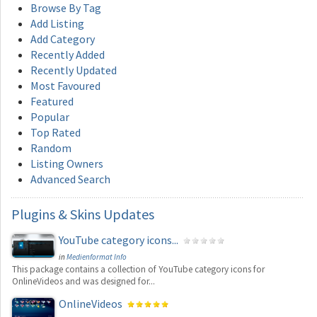
Browse By Tag
Add Listing
Add Category
Recently Added
Recently Updated
Most Favoured
Featured
Popular
Top Rated
Random
Listing Owners
Advanced Search
Plugins
& Skins Updates
YouTube category icons...
in
Medienformat Info
This package contains a collection of YouTube category icons for
OnlineVideos and was designed for...
OnlineVideos