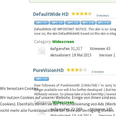
DefaultWide HD
0 reviews
DefaultWide HD IMPORTANT NOTICE: This skin is no longer
now on, the skin DefaultWideHD based on this skin is integ
Category:
Widescreen
Aufgerufen
31,317
Stimmen
63
Aktualisiert
18 Mai 2015
Version
1
PureVisionHD
3 reviews
Dear followers of PureVisionHD (1366x768) I´m sorry to
Wir benutzen Cookies
longer available nor will it be further developed .( But 
HDReady version. So please take a look here http://www
Wir nutzen Cookies auf unserer Website. Einige von ihnen sind ess
Category:
Widescreen
Cookies). Ebenfalls dienen sie der Personalisierung von Ads (Wer
Aufgerufen
23,089
Stimmen
185
nicht mehr alle Funktionalitäten der Seite zur Verfügung stehen.
Aktualisiert
10 Juli 2012
Version
5