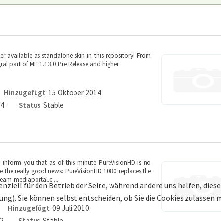
 available as standalone skin in this repository! From
ral part of MP 1.13.0 Pre Release and higher.
Hinzugefügt
15 Oktober 2014
.4
Status
Stable
 inform you that as of this minute PureVisionHD is no
here the really good news: PureVisionHD 1080 replaces the
.team-mediaportal.c
...
enziell für den Betrieb der Seite, während andere uns helfen, die
bung). Sie können selbst entscheiden, ob Sie die Cookies zulassen
Hinzugefügt
09 Juli 2010
.2
Status
Stable