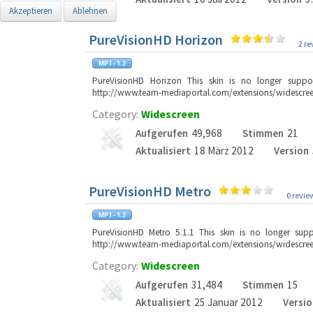
Akzeptieren
Ablehnen
PureVisionHD Horizon
2 re
PureVisionHD Horizon This skin is no longer supp
http://www.team-mediaportal.com/extensions/widescree
Category:
Widescreen
Aufgerufen
49,968
Stimmen
21
Aktualisiert
18 März 2012
Version
PureVisionHD Metro
0 revie
PureVisionHD Metro 5.1.1 This skin is no longer su
http://www.team-mediaportal.com/extensions/widescree
Category:
Widescreen
Aufgerufen
31,484
Stimmen
15
Aktualisiert
25 Januar 2012
Versio