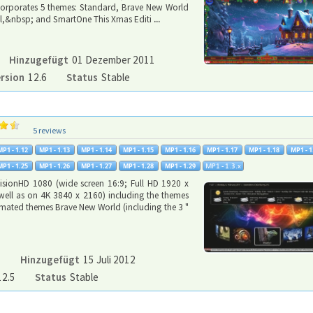
incorporates 5 themes: Standard, Brave New World
sel,&nbsp; and SmartOne This Xmas Editi
...
Hinzugefügt
01 Dezember 2011
rsion
12.6
Status
Stable
5 reviews
VisionHD 1080 (wide screen 16:9; Full HD 1920 x
well as on 4K 3840 x 2160) including the themes
mated themes Brave New World (including the 3 "
3
Hinzugefügt
15 Juli 2012
12.5
Status
Stable