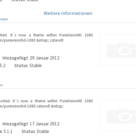
Weitere Informationen
views
orted. It´s now a theme within PureVisionHD 1080
n/purevisionhd-1080 &nbsp; catavolt
Hinzugefügt
29 Januar 2012
5.2
Status
Stable
ws
pported. It´s now a theme within PureVisionHD 1080
n/purevisionhd-1080 catavolt &nbsp;
Hinzugefügt
17 Januar 2012
n
5.1.1
Status
Stable