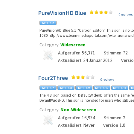
PureVisionHD Blue
0 reviews
PureVisionHD Blue 5.1 "Carbon Editon" This skin is no 
1080 http://www.team-mediaportal.com/extensions/wide
Category:
Widescreen
Aufgerufen
56,371
Stimmen
72
Aktualisiert
24 Januar 2012
Versio
Four2Three
0 reviews
The 4:3 skin based on DefaultWideHD offers the same fe
DefaultWideHD. This skin is intended for users who still us
Category:
Non-Widescreen
Aufgerufen
16,934
Stimmen
2
Aktualisiert
Never
Version
1.0