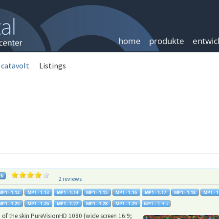
home
produkte
entwic
catavolt
Listings
2 reviews
of the skin PureVisionHD 1080 (wide screen 16:9;