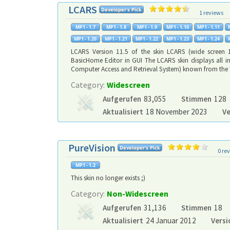
LCARS
1 reviews
LCARS Version 11.5 of the skin LCARS (wide screen 1
BasicHome Editor in GUI The LCARS skin displays all in
Computer Access and Retrieval System) known from the TV
Category:
Widescreen
Aufgerufen
83,055
Stimmen
128
Aktualisiert
18 November 2023
Ve
PureVision
0 re
This skin no longer exists ;)
Category:
Non-Widescreen
Aufgerufen
31,136
Stimmen
18
Aktualisiert
24 Januar 2012
Versi