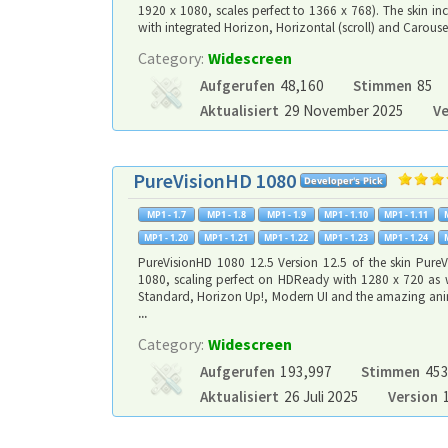
1920 x 1080, scales perfect to 1366 x 768). The skin 
with integrated Horizon, Horizontal (scroll) and Carou
Category:
Widescreen
Aufgerufen
48,160
Stimmen
85
Aktualisiert
29 November 2025
Ve
PureVisionHD 1080
PureVisionHD 1080 12.5 Version 12.5 of the skin Pure
1080, scaling perfect on HDReady with 1280 x 720 as 
Standard, Horizon Up!, Modern UI and the amazing ani
...
Category:
Widescreen
Aufgerufen
193,997
Stimmen
45
Aktualisiert
26 Juli 2025
Version