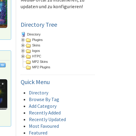
updaten und zu konfigurieren!
Directory Tree
Directory
Plugins
Skins
logos
HTPC
MP2 Skins
MP2 Plugins
Quick
Menu
Directory
Browse By Tag
Add Category
Recently Added
Recently Updated
Most Favoured
Featured