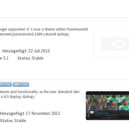
longer supported. It´s now a theme within PureVisionHD
screen/purevisionhd-1080 catavolt &nbsp;
Hinzugefügt
22 Juli 2010
n
5.1
Status
Stable
atures and functionality as the new standard skin
e a 4:3 display. &nbsp;
Hinzugefügt
17 November 2015
Status
Stable