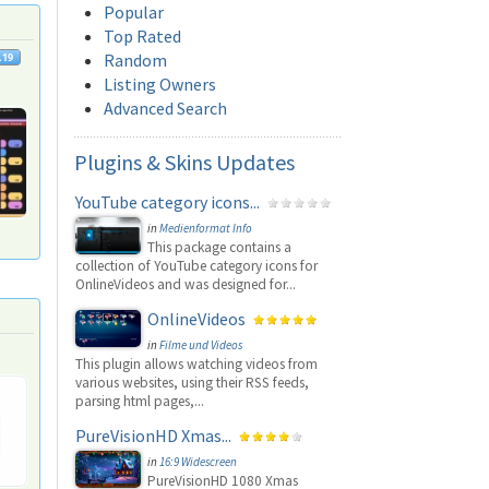
Popular
Top Rated
Random
Listing Owners
Advanced Search
Plugins
& Skins Updates
YouTube category icons...
in
Medienformat Info
This package contains a
collection of YouTube category icons for
OnlineVideos and was designed for...
OnlineVideos
in
Filme und Videos
This plugin allows watching videos from
various websites, using their RSS feeds,
parsing html pages,...
PureVisionHD Xmas...
in
16:9 Widescreen
PureVisionHD 1080 Xmas