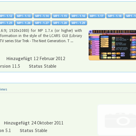
6:9; 1920x1080) for MP 1.7.x (or higher) with
formation in the style of the LCARS GUI (Library
 series Star Trek - The Next Generation. T
...
Hinzugefügt
12 Februar 2012
rsion
11.5
Status
Stable
views
Hinzugefügt
24 Oktober 2011
on
5.1
Status
Stable