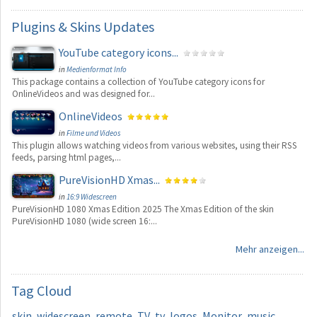
Plugins
& Skins Updates
YouTube category icons...
in
Medienformat Info
This package contains a collection of YouTube category icons for
OnlineVideos and was designed for...
OnlineVideos
in
Filme und Videos
This plugin allows watching videos from various websites, using their RSS
feeds, parsing html pages,...
PureVisionHD Xmas...
in
16:9 Widescreen
PureVisionHD 1080 Xmas Edition 2025 The Xmas Edition of the skin
PureVisionHD 1080 (wide screen 16:...
Mehr anzeigen...
Tag
Cloud
skin
widescreen
remote
TV
tv
logos
Monitor
music