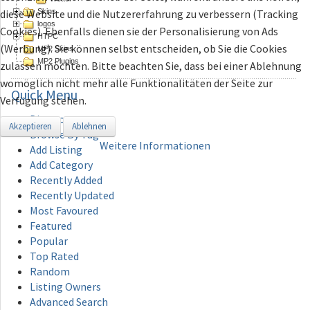
Skins
diese Website und die Nutzererfahrung zu verbessern (Tracking
logos
Cookies). Ebenfalls dienen sie der Personalisierung von Ads
HTPC
(Werbung). Sie können selbst entscheiden, ob Sie die Cookies
MP2 Skins
MP2 Plugins
zulassen möchten. Bitte beachten Sie, dass bei einer Ablehnung
womöglich nicht mehr alle Funktionalitäten der Seite zur
Quick
Menu
Verfügung stehen.
Directory
Akzeptieren
Ablehnen
Browse By Tag
Weitere Informationen
Add Listing
Add Category
Recently Added
Recently Updated
Most Favoured
Featured
Popular
Top Rated
Random
Listing Owners
Advanced Search