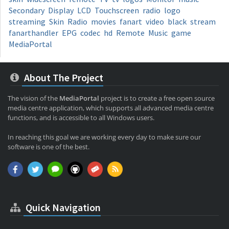
Secondary
Display
LCD
Touchscreen
radio
logo
streaming
Skin
Radio
movies
fanart
video
black
stream
fanarthandler
EPG
codec
hd
Remote
Music
game
MediaPortal
About The Project
The vision of the
MediaPortal
project is to create a free open source
media centre application, which supports all advanced media centre
functions, and is accessible to all Windows users.
In reaching this goal we are working every day to make sure our
software is one of the best.
Quick Navigation