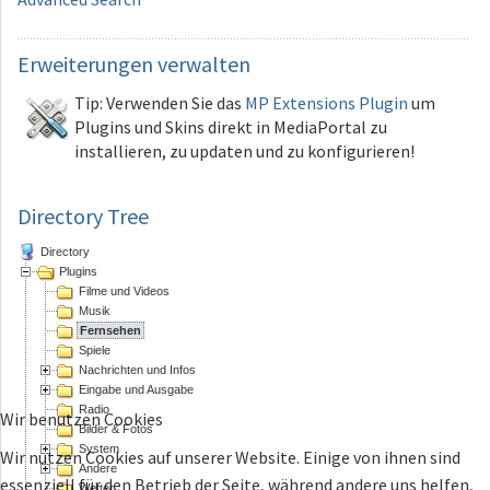
Erweiterungen
verwalten
Tip: Verwenden Sie das
MP Extensions Plugin
um
Plugins und Skins direkt in MediaPortal zu
installieren, zu updaten und zu konfigurieren!
Directory Tree
Directory
Plugins
Filme und Videos
Musik
Fernsehen
Spiele
Nachrichten und Infos
Eingabe und Ausgabe
Radio
Wir benutzen Cookies
Bilder & Fotos
System
Wir nutzen Cookies auf unserer Website. Einige von ihnen sind
Andere
essenziell für den Betrieb der Seite, während andere uns helfen,
Wetter